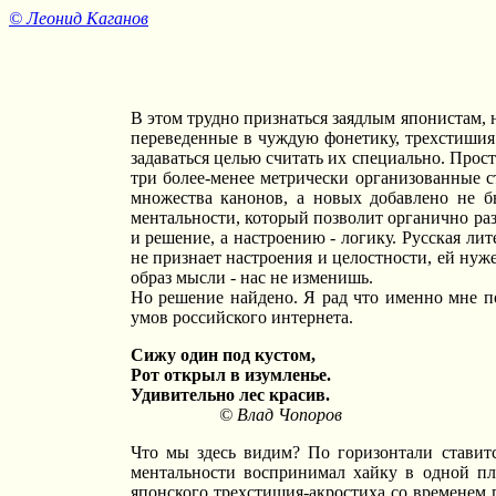
© Леонид Каганов
В этом трудно признаться заядлым японистам, 
переведенные в чуждую фонетику, трехстишия в
задаваться целью считать их специально. Прос
три более-менее метрически организованные с
множества канонов, а новых добавлено не 
ментальности, который позволит органично раз
и решение, а настроению - логику. Русская лит
не признает настроения и целостности, ей нуже
образ мысли - нас не изменишь.
Но решение найдено. Я рад что именно мне по
умов российского интернета.
Сижу один под кустом,
Рот открыл в изумленье.
Удивительно лес красив.
© Влад Чопоров
Что мы здесь видим? По горизонтали ставитс
ментальности воспринимал хайку в одной пло
японского трехстишия-акростиха со временем 