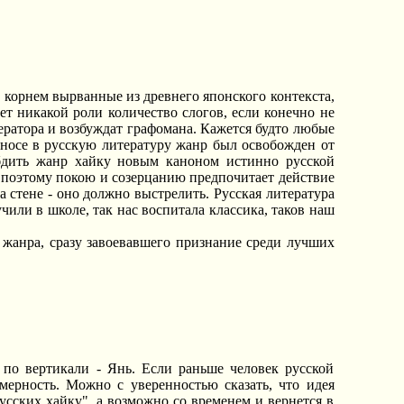
 корнем вырванные из древнего японского контекста,
ет никакой роли количество слогов, если конечно не
тератора и возбуждат графомана. Кажется будто любые
реносе в русскую литературу жанр был освобожден от
бдить жанр хайку новым каноном истинно русской
, поэтому покою и созерцанию предпочитает действие
а стене - оно должно выстрелить. Русская литература
чили в школе, так нас воспитала классика, таков наш
 жанра, сразу завоевавшего признание среди лучших
 по вертикали - Янь. Если раньше человек русской
мерность. Можно с уверенностью сказать, что идея
сских хайку", а возможно со временем и вернется в