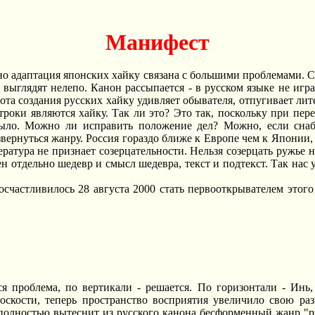
Манифест
но адаптация японских хайку связана с большими проблемами. С
ыглядят нелепо. Канон рассыпается - в русском языке не игра
тота создания русских хайку удивляет обывателя, отпугивает ли
троки являются хайку. Так ли это? Это так, поскольку при пе
было. Можно ли исправить положение дел? Можно, если сна
вернуться жанру. Россия гораздо ближе к Европе чем к Японии
ература не признает созерцательности. Нельзя созерцать ружье н
н отдельно шедевр и смысл шедевра, текст и подтекст. Так нас у
счастливилось 28 августа 2000 стать первооткрывателем этого
я проблема, по вертикали - решается. По горизонтали - Инь,
скости, теперь пространство восприятия увеличило свою раз
полностью вытеснит из русского канона бесформенный жанр "ру