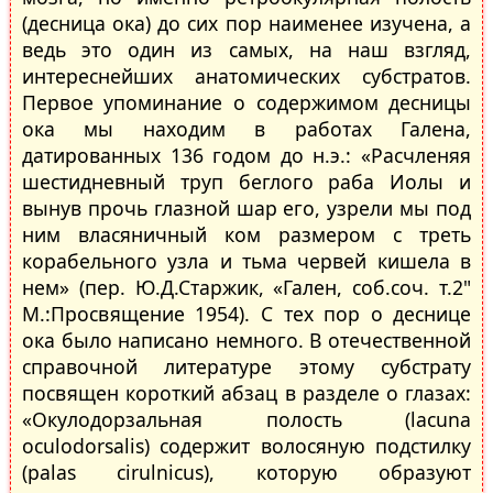
(десница ока) до сих пор наименее изучена, а
ведь это один из самых, на наш взгляд,
интереснейших анатомических субстратов.
Первое упоминание о содержимом десницы
ока мы находим в работах Галена,
датированных 136 годом до н.э.: «Расчленяя
шестидневный труп беглого раба Иолы и
вынув прочь глазной шар его, узрели мы под
ним власяничный ком размером с треть
корабельного узла и тьма червей кишела в
нем» (пер. Ю.Д.Старжик, «Гален, соб.соч. т.2"
М.:Просвящение 1954). С тех пор о деснице
ока было написано немного. В отечественной
справочной литературе этому субстрату
посвящен короткий абзац в разделе о глазах:
«Окулодорзальная полость (lacuna
oculodorsalis) содержит волосяную подстилку
(palas cirulnicus), которую образуют