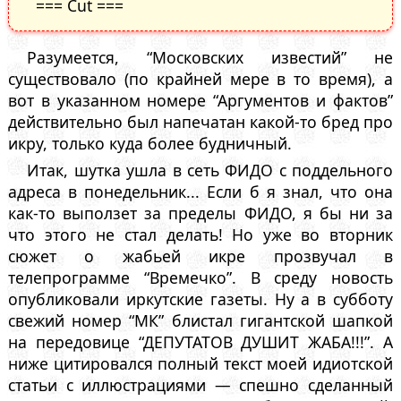
=== Cut ===
Разумеется, “Московских известий” не
существовало (по крайней мере в то время), а
вот в указанном номере “Аргументов и фактов”
действительно был напечатан какой-то бред про
икру, только куда более будничный.
Итак, шутка ушла в сеть ФИДО с поддельного
адреса в понедельник... Если б я знал, что она
как-то выползет за пределы ФИДО, я бы ни за
что этого не стал делать! Но уже во вторник
сюжет о жабьей икре прозвучал в
телепрограмме “Времечко”. В среду новость
опубликовали иркутские газеты. Ну а в субботу
свежий номер “МК” блистал гигантской шапкой
на передовице “ДЕПУТАТОВ ДУШИТ ЖАБА!!!”. А
ниже цитировался полный текст моей идиотской
статьи с иллюстрациями — спешно сделанный