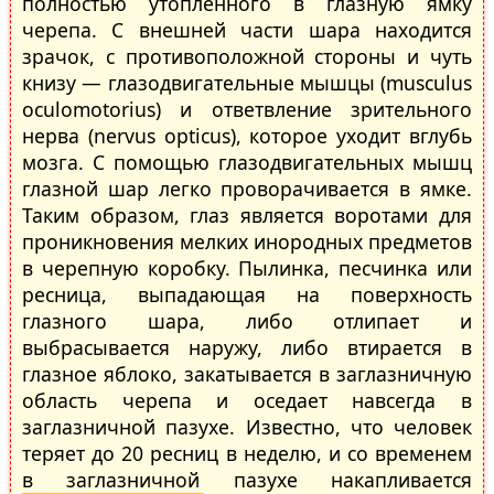
полностью утопленного в глазную ямку
черепа. С внешней части шара находится
зрачок, с противоположной стороны и чуть
книзу — глазодвигательные мышцы (musculus
oculomotorius) и ответвление зрительного
нерва (nervus opticus), которое уходит вглубь
мозга. С помощью глазодвигательных мышц
глазной шар легко проворачивается в ямке.
Таким образом, глаз является воротами для
проникновения мелких инородных предметов
в черепную коробку. Пылинка, песчинка или
ресница, выпадающая на поверхность
глазного шара, либо отлипает и
выбрасывается наружу, либо втирается в
глазное яблоко, закатывается в заглазничную
область черепа и оседает навсегда в
заглазничной пазухе. Известно, что человек
теряет до 20 ресниц в неделю, и со временем
в заглазничной пазухе накапливается