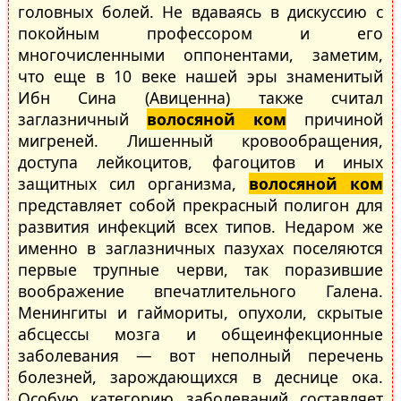
головных болей. Не вдаваясь в дискуссию с
покойным профессором и его
многочисленными оппонентами, заметим,
что еще в 10 веке нашей эры знаменитый
Ибн Сина (Авиценна) также считал
заглазничный
волосяной ком
причиной
мигреней. Лишенный кровообращения,
доступа лейкоцитов, фагоцитов и иных
защитных сил организма,
волосяной ком
представляет собой прекрасный полигон для
развития инфекций всех типов. Недаром же
именно в заглазничных пазухах поселяются
первые трупные черви, так поразившие
воображение впечатлительного Галена.
Менингиты и гаймориты, опухоли, скрытые
абсцессы мозга и общеинфекционные
заболевания — вот неполный перечень
болезней, зарождающихся в деснице ока.
Особую категорию заболеваний составляет