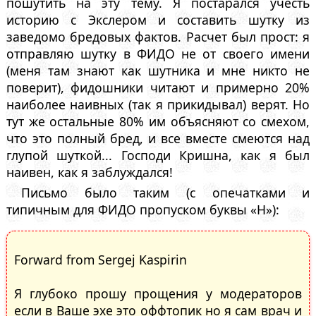
пошутить на эту тему. Я постарался учесть
историю с Экслером и составить шутку из
заведомо бредовых фактов. Расчет был прост: я
отправляю шутку в ФИДО не от своего имени
(меня там знают как шутника и мне никто не
поверит), фидошники читают и примерно 20%
наиболее наивных (так я прикидывал) верят. Но
тут же остальные 80% им объясняют со смехом,
что это полный бред, и все вместе смеются над
глупой шуткой... Господи Кришна, как я был
наивен, как я заблуждался!
Письмо было таким (с опечатками и
типичным для ФИДО пропуском буквы «Н»):
Forward from Sergej Kasрirin
Я глубоко прошу прощения у модераторов
если в Ваше эхе это оффтопик но я сам врач и