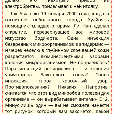
делают этот нехитрый прибор из
электробритвы, приделывая к ней иголку.
Так было до 19 января 2000 года, когда в
госпитале небольшого города Хуайнянь
помощник младшего врача Ли Нан сделал
открытие, перевернувшее все мировое
искусство боди-арта. Одна инъекция
безвредных микроорганизмов в эпидермис —
и через неделю в глубинном слое вашей кожи
разрастается люминесцентными узорами
колония микроорганизмов. Не понравилось?
Пара инъекций пенициллина — и колония
уничтожена. Захотелось снова? Снова
инъекция, снова красочный узор.
Противопоказания? Никаких. Напротив,
считается, что этот вид микробов полезен для
организма — он вырабатывает витамин D12.
Минус лишь один — вы не сможете нанести
тот рисунок, который вам захочется. Какой