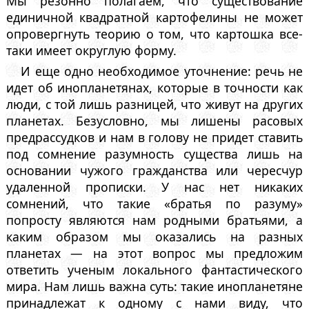
Мы резонно полагаем, что существование
единичной квадратной картофелины не может
опровергнуть теорию о том, что картошка все-
таки имеет округлую форму.
И еще одно необходимое уточнение: речь не
идет об инопланетянах, которые в точности как
люди, с той лишь разницей, что живут на других
планетах. Безусловно, мы лишены расовых
предрассудков и нам в голову не придет ставить
под сомнение разумность существа лишь на
основании чужого гражданства или чересчур
удаленной прописки. У нас нет никаких
сомнений, что такие «братья по разуму»
попросту являются нам родными братьями, а
каким образом мы оказались на разных
планетах — на этот вопрос мы предложим
ответить ученым локального фантастического
мира. Нам лишь важна суть: такие инопланетяне
принадлежат к одному с нами виду, что