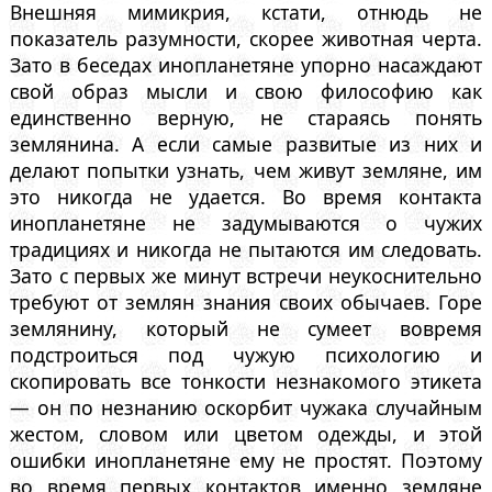
Внешняя мимикрия, кстати, отнюдь не
показатель разумности, скорее животная черта.
Зато в беседах инопланетяне упорно насаждают
свой образ мысли и свою философию как
единственно верную, не стараясь понять
землянина. А если самые развитые из них и
делают попытки узнать, чем живут земляне, им
это никогда не удается. Во время контакта
инопланетяне не задумываются о чужих
традициях и никогда не пытаются им следовать.
Зато с первых же минут встречи неукоснительно
требуют от землян знания своих обычаев. Горе
землянину, который не сумеет вовремя
подстроиться под чужую психологию и
скопировать все тонкости незнакомого этикета
— он по незнанию оскорбит чужака случайным
жестом, словом или цветом одежды, и этой
ошибки инопланетяне ему не простят. Поэтому
во время первых контактов именно земляне