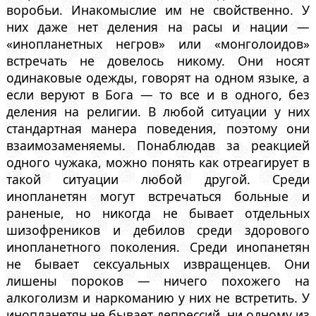
воробьи. Инакомыслие им не свойственно. У
них даже нет деления на расы и нации —
«инопланетных негров» или «монголоидов»
встречать не довелось никому. Они носят
одинаковые одежды, говорят на одном языке, а
если веруют в Бога — то все и в одного, без
деления на религии. В любой ситуации у них
стандартная манера поведения, поэтому они
взаимозаменяемы. Понаблюдав за реакцией
одного чужака, можно понять как отреагирует в
такой ситуации любой другой. Среди
инопланетян могут встречаться больные и
раненые, но никогда не бывает отдельных
шизофреников и дебилов среди здорового
инопланетного поколения. Среди инопанетян
не бывает сексуальных извращенцев. Они
лишены пороков — ничего похожего на
алкоголизм и наркоманию у них не встретить. У
инопланетян не бывает депрессий, ни одному из