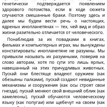
генетически подтверждается появлением
здорового потомства, если в ходе сюжета
случаются смешанные браки. Поэтому здесь и
далее мы будем вести речь о настоящих,
ядреных инопланетянах — тех, чей вид и образ
жизни разительно отличается от человеческого.
Понаблюдав за их повадками в книгах,
фильмах и компьютерных играх, мы вынуждены
констатировать: инопланетяне не разумны. Мы
привыкли называть их разумными, поверив на
слово авторам, хотя по сути это лишь ярлык,
навешанный на этих причудливых животных.
Пускай они блестяще владеют оружием (как
обезьяны палками), пускай создают невиданные
механизмы и сооружения (как осы строят свои
гнезда), пускай меняют свой внешний облик (как
хамелеоны), пускай обучаются человеческому
языку (как попугаи) или щебечут на своем (как