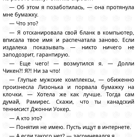
— Об этом я позаботилась, — она протянула
мне бумажку.
— Что это?
— Я отсканировала свой бланк в компьютер,
вписала твое имя и распечатала заново. Если
издалека показывать — никто ничего не
заподозрит, гарантирую.
— Еще чего! — возмутился я. — Долли
Чикен?! Я?! Ни за что!
— Глупые мужские комплексы, — обиженно
произнесла Лизонька и порвала бумажку на
клочки. — Хотела же как лучше. Тогда сам
думай, Рамирес. Скажи, что ты канадский
теннисист Джонни Уокер.
— А кто это?
— Понятия не имею. Пусть ищут в интернете.
— А если такого нет? — засомневался я.