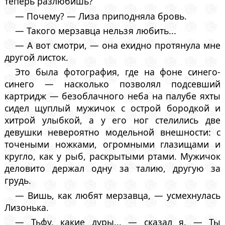
теперь разлюбишь?
— Почему? — Лиза приподняла бровь.
— Такого мерзавца нельзя любить...
— А вот смотри, — она ехидно протянула мне
другой листок.
Это была фотография, где на фоне синего-
синего — насколько позволял подсевший
картридж — безоблачного неба на палубе яхты
сидел щуплый мужичок с острой бородкой и
хитрой улыбкой, а у его ног стелились две
девушки невероятно модельной внешности: с
точеными ножками, огромными глазищами и
кругло, как у рыб, раскрытыми ртами. Мужичок
деловито держал одну за талию, другую за
грудь.
— Вишь, как любят мерзавца, — усмехнулась
Лизонька.
— Тьфу, какие дуры... — сказал я. — Ты