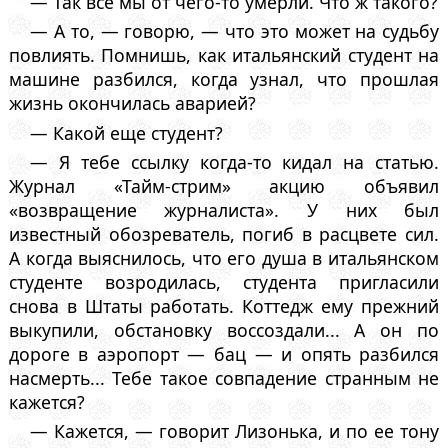
— Так все мы от чего-то умерли. Что ж такого?
— А то, — говорю, — что это может на судьбу
повлиять. Помнишь, как итальянский студент на
машине разбился, когда узнал, что прошлая
жизнь окончилась аварией?
— Какой еще студент?
— Я тебе ссылку когда-то кидал на статью.
Журнал «Тайм-стрим» акцию объявил
«возвращение журналиста». У них был
известный обозреватель, погиб в расцвете сил.
А когда выяснилось, что его душа в итальянском
студенте возродилась, студента пригласили
снова в Штаты работать. Коттедж ему прежний
выкупили, обстановку воссоздали... А он по
дороге в аэропорт — бац — и опять разбился
насмерть... Тебе такое совпадение странным не
кажется?
— Кажется, — говорит Лизонька, и по ее тону