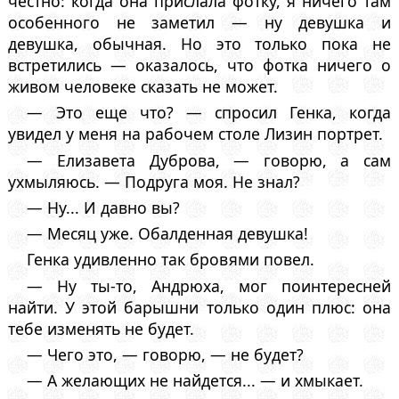
честно: когда она прислала фотку, я ничего там
особенного не заметил — ну девушка и
девушка, обычная. Но это только пока не
встретились — оказалось, что фотка ничего о
живом человеке сказать не может.
— Это еще что? — спросил Генка, когда
увидел у меня на рабочем столе Лизин портрет.
— Елизавета Дуброва, — говорю, а сам
ухмыляюсь. — Подруга моя. Не знал?
— Ну... И давно вы?
— Месяц уже. Обалденная девушка!
Генка удивленно так бровями повел.
— Ну ты-то, Андрюха, мог поинтересней
найти. У этой барышни только один плюс: она
тебе изменять не будет.
— Чего это, — говорю, — не будет?
— А желающих не найдется... — и хмыкает.