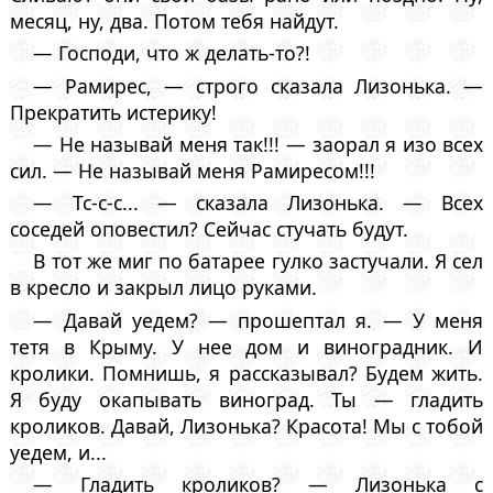
месяц, ну, два. Потом тебя найдут.
— Господи, что ж делать-то?!
— Рамирес, — строго сказала Лизонька. —
Прекратить истерику!
— Не называй меня так!!! — заорал я изо всех
сил. — Не называй меня Рамиресом!!!
— Тс-с-с... — сказала Лизонька. — Всех
соседей оповестил? Сейчас стучать будут.
В тот же миг по батарее гулко застучали. Я сел
в кресло и закрыл лицо руками.
— Давай уедем? — прошептал я. — У меня
тетя в Крыму. У нее дом и виноградник. И
кролики. Помнишь, я рассказывал? Будем жить.
Я буду окапывать виноград. Ты — гладить
кроликов. Давай, Лизонька? Красота! Мы с тобой
уедем, и...
— Гладить кроликов? — Лизонька с