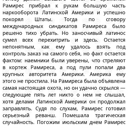
Рамирес прибрал к рукам большую часть
наркооборота Латинской Америки и успешно
покорял Штаты. Тогда по сговору
международных синдикатов Рамиреса было
решено тихо убрать. Но заносчивый латинос
сумел всех перехитрить и здесь. Остается
непонятным, как ему удалось взять под
контроль заказ на самого себя, но факт остается
фактом: наемники были уверены, что стреляют
в кортеж Рамиреса, а под пули попали два
крупных авторитета Америки. Америка ему
этого не простила. На Рамиреса была объявлена
самая настоящая охота, но он удачно скрылся —
следующие пять лет никто о нем не слышал,
хотя делами Латинской Америки он продолжал
заправлять. Судя по слухам, Рамирес готовил
серьезный реванш. Помешала трагическая
случайность. Погожим июльским днем Рамирес