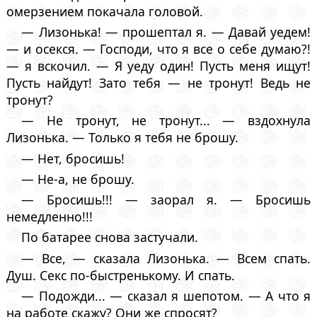
омерзением покачала головой.
— Лизонька! — прошептал я. — Давай уедем!
— и осекся. — Господи, что я все о себе думаю?!
— я вскочил. — Я уеду один! Пусть меня ищут!
Пусть найдут! Зато тебя — не тронут! Ведь не
тронут?
— Не тронут, не тронут... — вздохнула
Лизонька. — Только я тебя не брошу.
— Нет, бросишь!
— Не-а, не брошу.
— Бросишь!!! — заорал я. — Бросишь
немедленно!!!
По батарее снова застучали.
— Все, — сказала Лизонька. — Всем спать.
Душ. Секс по-быстренькому. И спать.
— Подожди... — сказал я шепотом. — А что я
на работе скажу? Они же спросят?