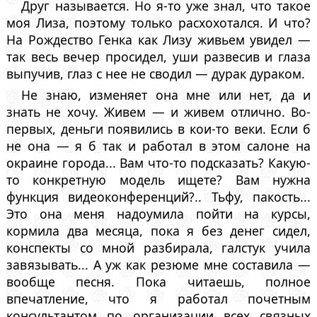
Друг называется. Но я-то уже знал, что такое
моя Лиза, поэтому только расхохотался. И что?
На Рождество Генка как Лизу живьем увидел —
так весь вечер просидел, уши развесив и глаза
выпучив, глаз с нее не сводил — дурак дураком.
Не знаю, изменяет она мне или нет, да и
знать не хочу. Живем — и живем отлично. Во-
первых, деньги появились в кои-то веки. Если б
не она — я б так и работал в этом салоне на
окраине города... Вам что-то подсказать? Какую-
то конкретную модель ищете? Вам нужна
функция видеоконференций?.. Тьфу, пакость...
Это она меня надоумила пойти на курсы,
кормила два месяца, пока я без денег сидел,
конспекты со мной разбирала, галстук учила
завязывать... А уж как резюме мне составила —
вообще песня. Пока читаешь, полное
впечатление, что я работал почетным
консультантом по организации всех связных