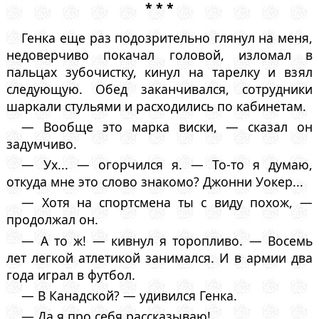
* * *
Генка еще раз подозрительно глянул на меня,
недоверчиво покачал головой, изломал в
пальцах зубочистку, кинул на тарелку и взял
следующую. Обед заканчивался, сотрудники
шаркали стульями и расходились по кабинетам.
— Вообще это марка виски, — сказал он
задумчиво.
— Ух... — огорчился я. — То-то я думаю,
откуда мне это слово знакомо? Джонни Уокер...
— Хотя на спортсмена ты с виду похож, —
продолжал он.
— А то ж! — кивнул я торопливо. — Восемь
лет легкой атлетикой занимался. И в армии два
года играл в футбол.
— В Канадской? — удивился Генка.
— Да я про себя рассказываю!