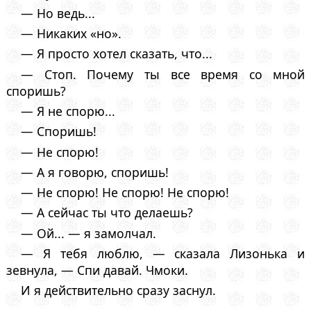
— Но ведь...
— Никаких «но».
— Я просто хотел сказать, что...
— Стоп. Почему ты все время со мной
споришь?
— Я не спорю...
— Споришь!
— Не спорю!
— А я говорю, споришь!
— Не спорю! Не спорю! Не спорю!
— А сейчас ты что делаешь?
— Ой... — я замолчал.
— Я тебя люблю, — сказала Лизонька и
зевнула, — Спи давай. Чмоки.
И я действительно сразу заснул.