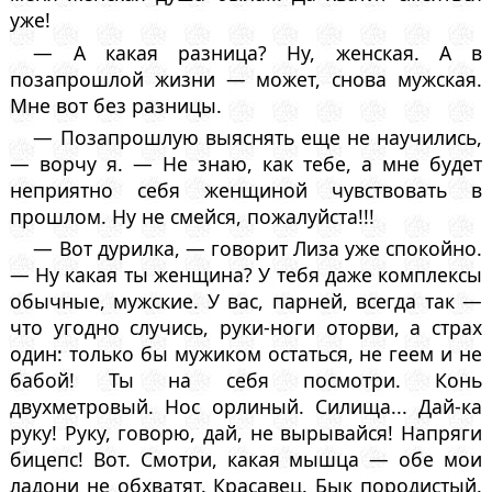
уже!
— А какая разница? Ну, женская. А в
позапрошлой жизни — может, снова мужская.
Мне вот без разницы.
— Позапрошлую выяснять еще не научились,
— ворчу я. — Не знаю, как тебе, а мне будет
неприятно себя женщиной чувствовать в
прошлом. Ну не смейся, пожалуйста!!!
— Вот дурилка, — говорит Лиза уже спокойно.
— Ну какая ты женщина? У тебя даже комплексы
обычные, мужские. У вас, парней, всегда так —
что угодно случись, руки-ноги оторви, а страх
один: только бы мужиком остаться, не геем и не
бабой! Ты на себя посмотри. Конь
двухметровый. Нос орлиный. Силища... Дай-ка
руку! Руку, говорю, дай, не вырывайся! Напряги
бицепс! Вот. Смотри, какая мышца — обе мои
ладони не обхватят. Красавец. Бык породистый.