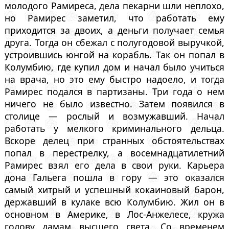
молодого Рамиреса, дела пекарни шли неплохо,
но Рамирес заметил, что работать ему
приходится за двоих, а деньги получает семья
друга. Тогда он сбежал с полугодовой выручкой,
устроившись юнгой на корабль. Так он попал в
Колумбию, где купил дом и начал было учиться
на врача, но это ему быстро надоело, и тогда
Рамирес подался в партизаны. Три года о нем
ничего не было известно. Затем появился в
столице — рослый и возмужавший. Начал
работать у мелкого криминального дельца.
Вскоре делец при странных обстоятельствах
попал в перестрелку, а восемнадцатилетний
Рамирес взял его дела в свои руки. Карьера
дона Гальега пошла в гору — это оказался
самый хитрый и успешный кокаиновый барон,
державший в кулаке всю Колумбию. Жил он в
основном в Америке, в Лос-Анжелесе, кружа
голову дамам высшего света. Со временем