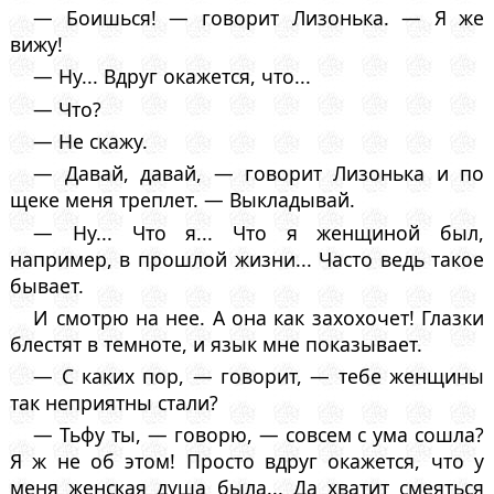
— Боишься! — говорит Лизонька. — Я же
вижу!
— Ну... Вдруг окажется, что...
— Что?
— Не скажу.
— Давай, давай, — говорит Лизонька и по
щеке меня треплет. — Выкладывай.
— Ну... Что я... Что я женщиной был,
например, в прошлой жизни... Часто ведь такое
бывает.
И смотрю на нее. А она как захохочет! Глазки
блестят в темноте, и язык мне показывает.
— С каких пор, — говорит, — тебе женщины
так неприятны стали?
— Тьфу ты, — говорю, — совсем с ума сошла?
Я ж не об этом! Просто вдруг окажется, что у
меня женская душа была... Да хватит смеяться