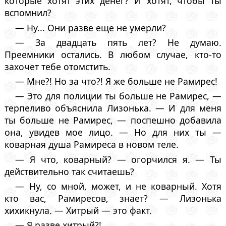
которые хотят этих денег? И хотят, чтобы ты
вспомнил?
— Ну... Они разве еще не умерли?
— За двадцать пять лет? Не думаю.
Преемники остались. В любом случае, кто-то
захочет тебе отомстить.
— Мне?! Но за что?! Я же больше не Рамирес!
— Это для полиции ты больше не Рамирес, —
терпеливо объяснила Лизонька. — И для меня
ты больше не Рамирес, — поспешно добавила
она, увидев мое лицо. — Но для них ты —
коварная душа Рамиреса в новом теле.
— Я что, коварный? — огорчился я. — Ты
действительно так считаешь?
— Ну, со мной, может, и не коварный. Хотя
кто вас, Рамиресов, знает? — Лизонька
хихикнула. — Хитрый — это факт.
— Я разве хитрый?!