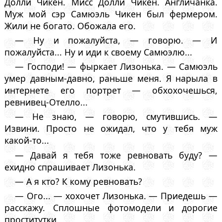
Долли Чикен. Мисс Долли Чикен. Англичанка.
Муж мой сэр Самюэль Чикен был фермером.
Жили не богато. Обожала его.
— Ну и пожалуйста, — говорю. — И
пожалуйста... Ну и иди к своему Самюэлю...
— Господи! — фыркает Лизонька. — Самюэль
умер давным-давно, раньше меня. Я нарыла в
интернете его портрет — обхохочешься,
ревнивец-Отелло...
— Не знаю, — говорю, смутившись. —
Извини. Просто не ожидал, что у тебя муж
какой-то...
— Давай я тебя тоже ревновать буду? —
ехидно спрашивает Лизонька.
— А я кто? К кому ревновать?
— Ого... — хохочет Лизонька. — Приедешь —
расскажу. Сплошные фотомодели и дорогие
проститутки.