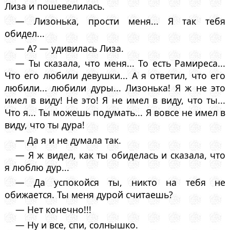
Лиза и пошевелилась.
— Лизонька, прости меня... Я так тебя
обидел...
— А? — удивилась Лиза.
— Ты сказала, что меня... То есть Рамиреса...
Что его любили девушки... А я ответил, что его
любили... любили дуры... Лизонька! Я ж не это
имел в виду! Не это! Я не имел в виду, что ты...
Что я... Ты можешь подумать... Я вовсе не имел в
виду, что ты дура!
— Да я и не думала так.
— Я ж видел, как ты обиделась и сказала, что
я люблю дур...
— Да успокойся ты, никто на тебя не
обижается. Ты меня дурой считаешь?
— Нет конечно!!!
— Ну и все, спи, солнышко.