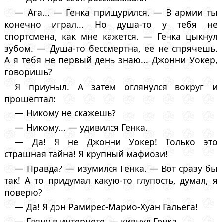
— Ага... — Генка прищурился. — В армии ты
конечно играл... Но душа-то у тебя не
спортсмена, как мне кажется. — Генка цыкнул
зубом. — Душа-то бессмертна, ее не спрячешь.
А я тебя не первый день знаю... Джонни Уокер,
говоришь?
Я приуныл. А затем оглянулся вокруг и
прошептал:
— Никому не скажешь?
— Никому... — удивился Генка.
— Да! Я не Джонни Уокер! Только это
страшная тайна! Я крупный мафиози!
— Правда? — изумился Генка. — Вот сразу бы
так! А то придумал какую-то глупость, думал, я
поверю?
— Да! Я дон Рамирес-Марио-Хуан Гальега!
— Гляну в интернете, — кивнул Генка.