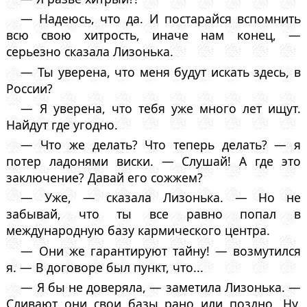
— Надеюсь, что да. И постарайся вспомнить
всю свою хитрость, иначе нам конец, —
серьезно сказала Лизонька.
— Ты уверена, что меня будут искать здесь, в
России?
— Я уверена, что тебя уже много лет ищут.
Найдут где угодно.
— Что же делать? Что теперь делать? — я
потер ладонями виски. — Слушай! А где это
заключение? Давай его сожжем?
— Уже, — сказала Лизонька. — Но не
забывай, что ты все равно попал в
международную базу кармического центра.
— Они же гарантируют тайну! — возмутился
я. — В договоре был пункт, что...
— Я бы не доверяла, — заметила Лизонька. —
Сливают они свои базы рано или поздно. Ну,