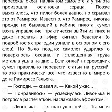
пересекал океан на личном самолете, а у пилота
произошла остановка сердца. Позже
выяснилось, что пилот болел давно, но скрывал
это от Рамиреса. Известно, что Рамирес, никогда
прежде не бывавший в кабине пилота, сумел
взять управление, практически выйти из пике и
даже послать в эфир сигнал бедствия (о
подробностях трагедии узнали в основном с его
слов). Но было поздно: самолет ударился о
поверхность океана, и сплющенная груда
металла ушла на дно... Если онлайн-переводчик
сумел правильно перевести статьи на русский,
то это практически все, что известно в мире о
доне Рамиресе Гальега.
— Господи, — сказал я. — Какой ужас...
— Понравилось? — усмехнулась Лизонька и
потрясла распечаткой, наслаждаясь эффектом.
— Лизонька... — я шагнул к ней. — Ты меня