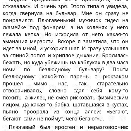
отказалась. И очень зря. Этого типа я увидела,
когда свернула на бульвар. Мне он сразу не
понравился. Плюгавенький мужичок сидел на
скамейке под фонарем, а на коленях у него
лежала кепка. Но исходила от него какая-то
эманация мерзости. Вскоре я заметила, что он
идет за мной, и ускорила шаг. И сразу услышала
за спиной топот и хриплое дыхание. Бросилась
бежать, но куда убежишь на каблуках в два часа
ночи по безлюдному бульвару? Почти
безлюдному: какой-то парень с рюкзаком
прошел мимо нас, так старательно
отворачиваясь, словно сдал себя кому-то
пожить, а жилец не смел рисковать физическим
лицом. Да какая-то бабка, шатавшаяся в кустах,
пьяно проорала из конца аллеи: «Бегают,
бегают, сами не поймут, чего бегают»...
Плюгавый был яростен и неразговорчив: