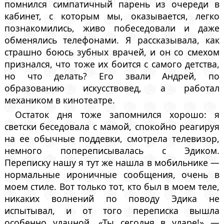
помнился симпатичный парень из очереди в
кабинет, с которым мы, оказывается, легко
познакомились, живо побеседовали и даже
обменялись телефонами. Я рассказывала, как
страшно боюсь зубных врачей, и он со смехом
признался, что тоже их боится с самого детства,
но что делать? Его звали Андрей, по
образованию искусствовед, а работал
механиком в кинотеатре.
Остаток дня тоже запомнился хорошо: я
светски беседовала с мамой, спокойно реагируя
на ее обычные поддевки, смотрела телевизор,
немного попереписывалась с Эдиком.
Переписку нашу я тут же нашла в мобильнике —
нормальные ироничные сообщения, очень в
моем стиле. Вот только тот, кто был в моем теле,
никаких волнений по поводу Эдика не
испытывал, и от того переписка вышла
особенно удачной. «Ты сегодня в ударе!» —