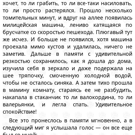
хочет, то ли грабить, то ли все-таки насиловать,
то ли просто растерялся. Прошло несколько
томительных минут, и вдруг на аллее появилась
милицейская машина, лениво катящаяся по
брусчатке со скоростью пешехода. Плюгавый тут
же исчез. И больше не появился, хотя машина
проехала мимо кустов и удалилась, ничего не
заметив. Дальше в памяти с удивительной
резкостью сохранилось, как я дошла до дома,
изучила себя в зеркало и даже подержала на
шее тряпочку, смоченную холодной водой,
чтобы не осталось синяка. А затем тихо прошла
в мамину комнату, стараясь ее не разбудить,
накапала в стаканчик то ли валокордина, то ли
валерьянки, и легла спать. Удивительное
спокойствие!
Все это пронеслось в памяти мгновенно, а в
следующий миг я услышала голос — он все еще
был со мной: