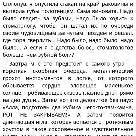
Сплюнув, я опустила стакан на край раковины и
вытерла губы полотенцем. Сама виновата. Надо
было следить за зубами, надо было ходить к
стоматологу, чтобы он шатал их по очереди
своим чудовищным загнутым гвоздем и решал,
где пора сверлить... Надо было, надо было, надо
было... А если я с детства боюсь стоматологов
больше, чем зубной боли?
Завтра мне это предстоит с самого утра —
короткая скорбная очередь, металлический
грохот инструментов в лотке, от которого
обрывается сердце, зловещее маленькое
солнце, пробивающее сквозь глазное дно прямо
на дно души... Затем вот это деловитое без пауз:
«Алла, подготовь два кубика чего-то-там-каина,
РОТ НЕ ЗАКРЫВАЕМ!» А затем появится
длиннющая игла, которая вопьется с протяжным
хрустом в такое сокровенное и чувствительное