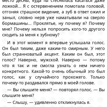
место десны, куда ты стеснялась касаться даже
ложкой... Я с остервенением помотала головой,
отгоняя страшное видение, а зуб в ответ ожил и
заныл, словно нерв уже наматывали на сверло
бормашины... Проклятье, ну почему я? Почему
мне? Почему нельзя попросить кого-то другого
сходить за меня к зубному?
И в этот момент я впервые услышала голос.
Он был тихим, даже каким-то смирным. У него
был странноватый акцент. Каким он был, этот
голос? Наверно, мужской. Наверно — потому
что я так и не смогла узнать о нем ничего
конкретного. Какой-то очень обычный это был
голос, как у случайного прохожего. Только
почему-то раздавался прямо в моей голове.
— Вы слышите меня? — повторял голос. — Вы
слышите меня?
— Слышу, — удивленно откликнулась я.