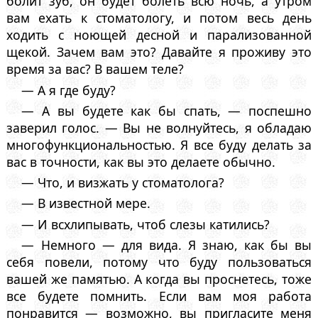
болит зуб, он будет болеть всю ночь, а утром
вам ехать к стоматологу, и потом весь день
ходить с ноющей десной и парализованной
щекой. Зачем вам это? Давайте я проживу это
время за вас? В вашем теле?
— А я где буду?
— А вы будете как бы спать, — поспешно
заверил голос. — Вы не волнуйтесь, я обладаю
многофункциональностью. Я все буду делать за
вас в точности, как вы это делаете обычно.
— Что, и визжать у стоматолога?
— В известной мере.
— И всхлипывать, чтоб слезы катились?
— Немного — для вида. Я знаю, как бы вы
себя повели, потому что буду пользоваться
вашей же памятью. А когда вы проснетесь, тоже
все будете помнить. Если вам моя работа
понравится — возможно, вы пригласите меня