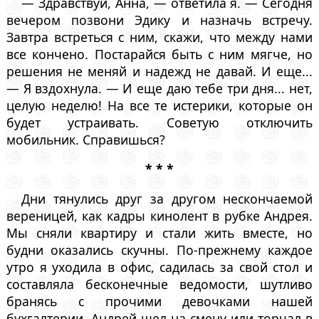
— Здравствуй, Анна, — ответила я. — Сегодня
вечером позвони Эдику и назначь встречу.
Завтра встреться с ним, скажи, что между нами
все кончено. Постарайся быть с ним мягче, но
решения не меняй и надежд не давай. И еще...
— Я вздохнула. — И еще даю тебе три дня... нет,
целую неделю! На все те истерики, которые он
будет устраивать. Советую отключить
мобильник. Справишься?
* * *
Дни тянулись друг за другом нескончаемой
вереницей, как кадры кинолент в рубке Андрея.
Мы сняли квартиру и стали жить вместе, но
будни оказались скучны. По-прежнему каждое
утро я уходила в офис, садилась за свой стол и
составляла бесконечные ведомости, шутливо
бранясь с прочими девочками нашей
бухгалтерии. Андрей шел на смену или торчал в