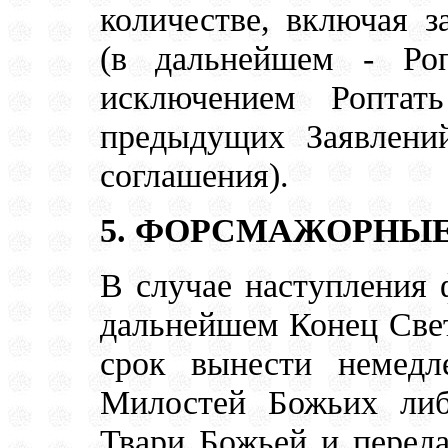
количестве, включая з
(в дальнейшем - Ро
исключением Роптат
предыдущих Заявлений
соглашения).
5. ФОРСМАЖОРНЫЕ
В случае наступления 
дальнейшем Конец Свет
срок вынести немедл
Милостей Божьих ли
Твари Божьей и переда