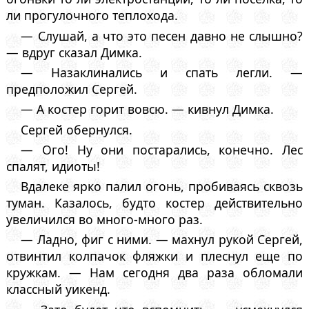
ли прогулочного теплохода.
— Слушай, а что это песен давно не слышно?
— вдруг сказал Димка.
— Назаклинались и спать легли. —
предположил Сергей.
— А костер горит вовсю. — кивнул Димка.
Сергей обернулся.
— Ого! Ну они постарались, конечно. Лес
спалят, идиоты!
Вдалеке ярко палил огонь, пробиваясь сквозь
туман. Казалось, будто костер действительно
увеличился во много-много раз.
— Ладно, фиг с ними. — махнул рукой Сергей,
отвинтил колпачок фляжки и плеснул еще по
кружкам. — Нам сегодня два раза обломали
классный уикенд.