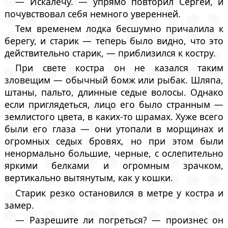
— Искалечу. — упрямо повторил Сергей, и
почувствовал себя немного уверенней.
Тем временем лодка бесшумно причалила к
берегу, и старик — теперь было видно, что это
действительно старик, — приблизился к костру.
При свете костра он не казался таким
зловещим — обычный бомж или рыбак. Шляпа,
штаны, пальто, длинные седые волосы. Однако
если приглядеться, лицо его было странным —
землистого цвета, в каких-то шрамах. Хуже всего
были его глаза — они утопали в морщинах и
огромных седых бровях, но при этом были
ненормально большие, черные, с ослепительно
яркими белками и огромным зрачком,
вертикально вытянутым, как у кошки.
Старик резко остановился в метре у костра и
замер.
— Разрешите ли погреться? — произнес он