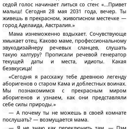
седой голос начинает литься со стен: «...Привет
малыш! Сегодня 28 мая 2031 года, вечер. Ты
живешь в прекрасном, живописном местечке —
город Аделаида, Австралия.»
Мама изнеможенно вздыхает. Сочувствующе
хмыкает отец. Каково маме, профессиональному
звукодизайнеру речевых сланцев, слушать
такую халтуру? Прописали речевой генератор
текущей даты и места, идиоты. Какая
безвкусица!
«Сегодня я расскажу тебе древнюю легенду
аборигенов о старом Кама и доблестных воинах.
Мы познакомимся с прекрасным миром
аборигенов и узнаем, как они представляли
себе силы природы.»
— А почему ты не можешь в своей комнате
послушать? — возмущается мама.
— Я не знаю как переключить там. — Пэм