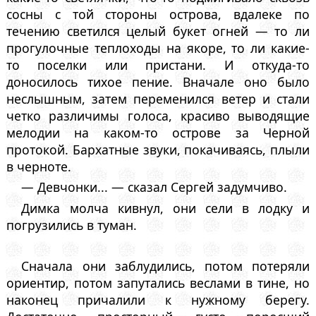
сосны с той стороны острова, вдалеке по
течению светился целый букет огней — то ли
прогулочные теплоходы на якоре, то ли какие-
то поселки или пристани. И откуда-то
доносилось тихое пение. Вначале оно было
неслышным, затем переменился ветер и стали
четко различимы голоса, красиво выводящие
мелодии на каком-то острове за Черной
протокой. Бархатные звуки, покачиваясь, плыли
в черноте.
— Девчонки... — сказал Сергей задумчиво.
Димка молча кивнул, они сели в лодку и
погрузились в туман.
Сначала они заблудились, потом потеряли
ориентир, потом запутались веслами в тине, но
наконец причалили к нужному берегу.