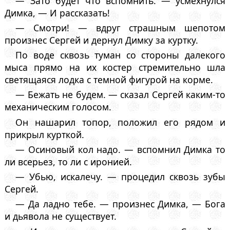
— Зато будет что вспомнить. — усмехнулся
Димка, — И рассказать!
— Смотри! — вдруг страшным шепотом
произнес Сергей и дернул Димку за куртку.
По воде сквозь туман со стороны далекого
мыса прямо на их костер стремительно шла
светящаяся лодка с темной фигурой на корме.
— Бежать не будем. — сказал Сергей каким-то
механическим голосом.
Он нашарил топор, положил его рядом и
прикрыл курткой.
— Осиновый кол надо. — вспомнил Димка то
ли всерьез, то ли с иронией.
— Убью, искалечу. — процедил сквозь зубы
Сергей.
— Да ладно тебе. — произнес Димка, — Бога
и дьявола не существует.