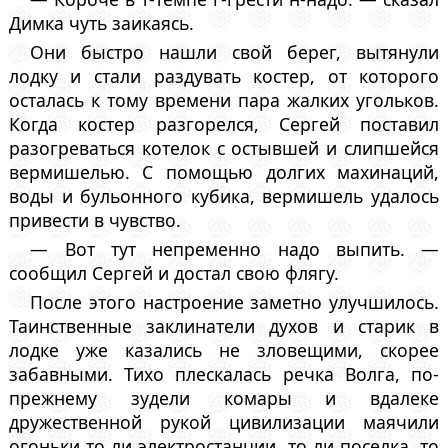
Димка чуть заикаясь.
Они быстро нашли свой берег, вытянули
лодку и стали раздувать костер, от которого
осталась к тому времени пара жалких угольков.
Когда костер разгорелся, Сергей поставил
разогреваться котелок с остывшей и слипшейся
вермишелью. С помощью долгих махинаций,
воды и бульонного кубика, вермишель удалось
привести в чувство.
— Вот тут непременно надо выпить. —
сообщил Сергей и достал свою флягу.
После этого настроение заметно улучшилось.
Таинственные заклинатели духов и старик в
лодке уже казались не зловещими, скорее
забавными. Тихо плескалась речка Волга, по-
прежнему зудели комары и вдалеке
дружественной рукой цивилизации маячили
огоньки то ли электростанции, то ли поселка, то