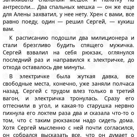
антресоли... Два спальных мешка — он же еще
для Алены захватил, у нее нету. Хрен с вами, все
равно поеду, один — решил Сергей, — кукиш
вам.
К расписанию подошли два милиционера и
стали брезгливо будить спящего мужичка.
Сергей взвалил на себя рюкзак, оглянулся
последний раз и направился к электричке, до
отхода оставалось две минуты.
В электричке была жуткая давка, все
свободные места, конечно, уже заняли полчаса
назад. Сергей с трудом влез только в третий
вагон, и электричка тронулась. Сразу его
оттеснили в угол, и какая-то старушка нервно
пихнула его локтем раза два и сказала что-то о
том, что с таким рюкзаком надо сидеть дома.
Хотя Сергей мысленно с ней почти согласился,
он собрался высказать все, что он думает о