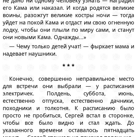
не дано ни одному человеку узнать — наградил
его Кама или наказал. И когда родятся великие
воины, разожгут великие костры ночи — тогда
уйдет на покой Кама и отдаст им свою огненную
лодку, чтобы они плыли по миру сами, и станут
они новыми Кама. Однажды...»
— Чему только детей учат! — фыркает мама и
надевает наушники.
* * *
Конечно, совершенно неправильное место
для встречи они выбрали — у расписания
электричек. Полдень, суббота, июнь,
естественно отпуска, естественно дачники,
походники и толкотня. К расписанию было
просто не пробиться, Сергей встал в сторонке,
чтобы все было видно и стал ждать. До
указанного времени оставалось пятнадцать