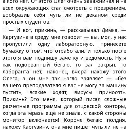
а кого нет. От этого Олег очень заважничал и на
всех окружающих стал смотреть с презрением,
вообразив себя чуть ли не деканом среди
простых студентов.
— И вот, прикинь, — рассказывал Димка, —
Каргузина в среду мне говорит — вы, мол, у нас
пропустили одну лабораторную, принесете
бумажку о том, что отработали, и только после
этого я вам подпишу зачетку и ведомость. Ну я
как подорванный бегаю, то зал закрыт, то
лаборанта нет, наконец вчера нахожу этого
Олега, а он мне так нагло заявляет — «без
вашего преподавателя я вас не могу за машину
пустить, всякие ходят, вирусы приносят».
Прикинь? Это меня, который писал сложные
расчетные программы для отцовской конторы,
когда эта мразь еще не знала, с какой стороны
монитор включается! Короче бегаю полдня,
нахожу Каргузину, она мне пишет чуть ли не на