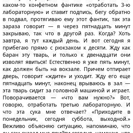
каком-то конфетном фантике «отработать 3-ю
лабораторную» и ставит подпись, бегу обратно
в подвал, протягиваю ему этот фантик, так эта
зараза говорит — я через пятнадцать минут
закрываю, так что в другой раз. Когда? Хоть
завтра, я тут каждый день. И вот сегодня я
прибегаю прямо с рюкзаком к десяти. Жду как
баран эту тварь, и только к двенадцати они
изволят явиться! Естественно я уже пять минут,
как должен быть на вокзале. Причем отпирает
дверь, говорит «ждите» и уходит. Жду его еще
пятнадцать минут, наконец врываюсь в зал —
эта тварь сидит за головной машиной и играет.
Поворачивается — «что вам нужно?» Вот,
говорю, отработать третью лабораторную. И
что эта сука мне отвечает? «Приходите в
понедельник, сегодня суббота, выходной.»
Вежливо объясняю ситуацию, напоминаю, что
он сам сказал мне прийти сегодня, намекаю, что