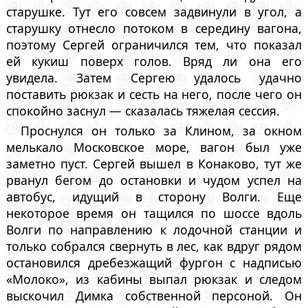
старушке. Тут его совсем задвинули в угол, а
старушку отнесло потоком в середину вагона,
поэтому Сергей ограничился тем, что показал
ей кукиш поверх голов. Вряд ли она его
увидела. Затем Сергею удалось удачно
поставить рюкзак и сесть на него, после чего он
спокойно заснул — сказалась тяжелая сессия.
Проснулся он только за Клином, за окном
мелькало Московское море, вагон был уже
заметно пуст. Сергей вышел в Конаково, тут же
рванул бегом до остановки и чудом успел на
автобус, идущий в сторону Волги. Еще
некоторое время он тащился по шоссе вдоль
Волги по направлению к лодочной станции и
только собрался свернуть в лес, как вдруг рядом
остановился дребезжащий фургон с надписью
«Молоко», из кабины выпал рюкзак и следом
выскочил Димка собственной персоной. Он