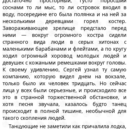
Достаточно просторный, густо поросший
соснами то ли мыс, то ли островок входил в
воду, посередине его была полянка и на ней за
несколькими деревцами горел костер.
Завораживающее зрелище предстало перед
ними — вокруг огромного костра сидели
странного вида люди в серых хитонах с
маленькими барабанами и флейтами, а по кругу
ходил огромный хоровод молодых людей и
девушек с кожаными ремешками вокруг головы.
К своему удивлению, Сергей узнал ту самую
компанию, которую видел днем на вокзале,
только было их человек тридцать. Но сейчас
лица у всех были серьезные, и происходило все
это в странной торжественной обстановке, и
хотя песня звучала, казалось будто танец
происходит в полной тишине, необычной для
такого скопления людей.
Танцующие не заметили как причалила лодка,