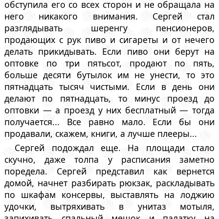
обступила его со всех сторон и не обращала на
него никакого внимания. Сергей стал
разглядывать шеренгу пенсионеров,
продающих с рук пиво и сигареты и от нечего
делать прикидывать. Если пиво они берут на
оптовке по три пятьсот, продают по пять,
больше десяти бутылок им не унести, то это
пятнадцать тысяч чистыми. Если в день они
делают по пятнадцать, то минус проезд до
оптовки — а проезд у них бесплатный — тогда
получается... Все равно мало. Если бы они
продавали, скажем, книги, а лучше плееры...
Сергей подождал еще. На площади стало
скучно, даже толпа у расписания заметно
поредела. Сергей представил как вернется
домой, начнет разбирать рюкзак, раскладывать
по шкафам консервы, выставлять на лоджию
удочки, вытряхивать в унитаз мотыля,
запихивать спальный мешок и палатку на