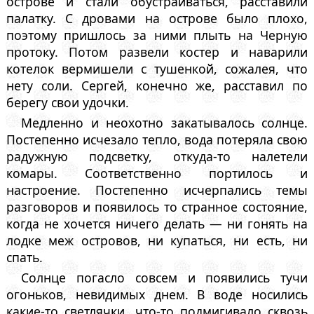
острове и стали обустраиваться, расставили
палатку. С дровами на острове было плохо,
поэтому пришлось за ними плыть на Черную
протоку. Потом развели костер и наварили
котелок вермишели с тушенкой, сожалея, что
нету соли. Сергей, конечно же, расставил по
берегу свои удочки.
Медленно и неохотно закатывалось солнце.
Постепенно исчезало тепло, вода потеряла свою
радужную подсветку, откуда-то налетели
комары. Соответственно портилось и
настроение. Постепенно исчерпались темы
разговоров и появилось то странное состояние,
когда не хочется ничего делать — ни гонять на
лодке меж островов, ни купаться, ни есть, ни
спать.
Солнце погасло совсем и появились тучи
огоньков, невидимых днем. В воде носились
какие-то светлячки, что-то подмигивало сквозь