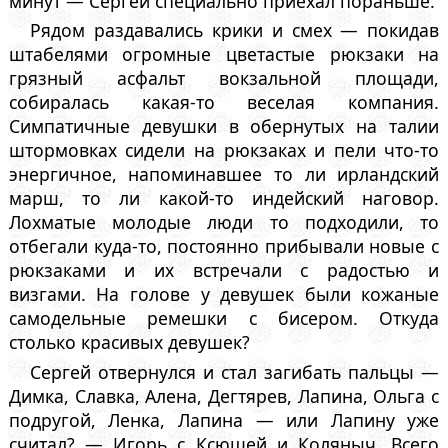
минут — Сергей специально приехал пораньше.
Рядом раздавались крики и смех — покидав
штабелями огромные цветастые рюкзаки на
грязный асфальт вокзальной площади,
собиралась какая-то веселая компания.
Симпатичные девушки в обернутых на талии
штормовках сидели на рюкзаках и пели что-то
энергичное, напоминавшее то ли ирландский
марш, то ли какой-то индейский наговор.
Лохматые молодые люди то подходили, то
отбегали куда-то, постоянно прибывали новые с
рюкзаками и их встречали с радостью и
визгами. На голове у девушек были кожаные
самодельные ремешки с бисером. Откуда
столько красивых девушек?
Сергей отвернулся и стал загибать пальцы —
Димка, Славка, Алена, Дегтярев, Лапина, Ольга с
подругой, Ленка, Лапина — или Лапину уже
считал? — Игорь с Ксюшей и Коляныч. Всего