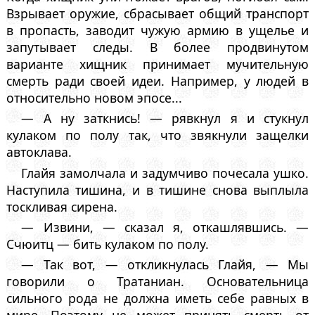
Взрывает оружие, сбрасывает общий транспорт
в пропасть, заводит чужую армию в ущелье и
запутывает следы. В более продвинутом
варианте хищник принимает мучительную
смерть ради своей идеи. Например, у людей в
относительно новом эпосе...
— А ну заткнись! — рявкнул я и стукнул
кулаком по полу так, что звякнули защелки
автоклава.
Глайя замолчала и задумчиво почесала ушко.
Наступила тишина, и в тишине снова выплыла
тоскливая сирена.
— Извини, — сказал я, откашлявшись. —
Счюитц — бить кулаком по полу.
— Так вот, — откликнулась Глайя, — Мы
говорили о Тратаниан. Основательница
сильного рода не должна иметь себе равных в