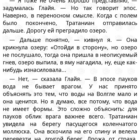
— Я тоже не очень хорошо представляю, —
задумалась Глайя. — Но так говорит эпос.
Наверно, в переносном смысле. Когда с полем
было покончено, Тратаниан отправилась
дальше. Дорогу ей преградило озеро.
— Дальше понятно, — кивнул я. — Она
крикнула озеру: «Отойди в сторону», но озеро
не послушало, тогда она пришла в неописуемый
гнев, озеро выпила, в яму нагадила, ну, еще как-
нибудь изнасиловала...
— Нет, — сказала Глайя. — В эпосе пауков
вода не бывает врагом. У нас принято
объяснять это тем, что воды на Волгле мало и
она ценится. Но я думаю, все потому, что вода
не имеет формы. Это сложно объяснить: для
пауков облик врага важнее всего. Тратаниан
увидела на берегу пасущегося коленчатого
моллюска. Она вскочила на его спину и велела
перевезти на другой берег. Дрожа от страха,