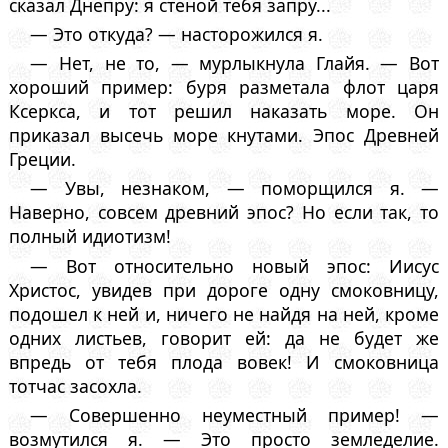
сказал Днепру: я стеной тебя запру...
— Это откуда? — насторожился я.
— Нет, не то, — мурлыкнула Глайя. — Вот
хороший пример: буря разметала флот царя
Ксеркса, и тот решил наказать море. Он
приказал высечь море кнутами. Эпос Древней
Греции.
— Увы, незнаком, — поморщился я. —
Наверно, совсем древний эпос? Но если так, то
полный идиотизм!
— Вот относительно новый эпос: Иисус
Христос, увидев при дороге одну смоковницу,
подошел к ней и, ничего не найдя на ней, кроме
одних листьев, говорит ей: да не будет же
впредь от тебя плода вовек! И смоковница
тотчас засохла.
— Совершенно неуместный пример! —
возмутился я. — Это просто земледелие.