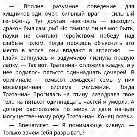
— Вполне разумное поведение для
хищников-одиночек: сильный враг — сильный
генофонд. Тут другая неясность — выходит,
дракон был самцом? Но самцом он не мог быть,
пауки не считают геройством победу над
слабым полом. Когда просишь объяснить это
место в эпосе, они впадают в агрессию... —
Глайя запнулась и задумчиво лизнула правую
лапку. — Так вот, Тратаниан отложила кладку, и у
нее родилось пятьсот одиннадцать дочерей. В
оригинале — семьсот семьдесят семь, у них
восьмеричная система счисления. Тогда
Тратаниан бросилась на спину, разодрала свое
тело на пятьсот одиннадцать частей и умерла. А
дочери расползлись по миру и дали начало
могущественному роду Тратаниан. Конец сказки.
— Впечатляет. — Я понимающе кивнул. —
Только зачем себя разрывать?