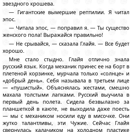
звездного крошева.
— Гигантские вымершие рептилии. Я читал
эпос.
— Читала эпос, — поправил я. — Ты существо
женского пола! Выражайся правильно!
— Не срывайся, — сказала Глайя. — Все будет
хорошо.
Мне стало стыдно. Глайя отлично знала
русский язык. Когда механик принес ее на борт в
плетеной корзинке, мурчала только «солнце» и
«добрый день». Себя называла в третьем лице
— «пушистый». Объяснялась жестами, смешно
махала толстыми лапками. Русский выучила в
первый день полета. Сидела безвылазно за
планшеткой в каюте, не выходила даже поесть
— мы с механиком носили еду в мисочке. Они
жутко талантливы, эти Чужие. Сейчас Глайя
свернулась калачиком на холодном пластике