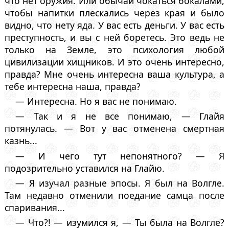
что нет оружия. Или обычай чокаться бокалами,
чтобы напитки плескались через края и было
видно, что нету яда. У вас есть деньги. У вас есть
преступность, и вы с ней боретесь. Это ведь не
только на Земле, это психология любой
цивилизации хищников. И это очень интересно,
правда? Мне очень интересна ваша культура, а
тебе интересна наша, правда?
— Интересна. Но я вас не понимаю.
— Так и я не все понимаю, — Глайя
потянулась. — Вот у вас отменена смертная
казнь...
— И чего тут непонятного? — Я
подозрительно уставился на Глайю.
— Я изучал разные эпосы. Я был на Волгле.
Там недавно отменили поедание самца после
спаривания...
— Что?! — изумился я, — Ты была на Волгле?