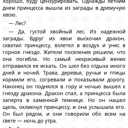
Хорошо, буду цензурировать. Однажды летним
днем принцесса вышла из заграды в дремучую
хвою.
— Лес?
— Да, густой хвойный лес. Из надежной
заграды. Вдруг из хвои выскочил дракон,
схватил принцессу, взлетел в воздух и унес в
горное гнездо. Жители поселения решили, что
она погибла. Но самый некрасивый жених
отправился ее искать. Он шел без отдыха много
дней и ночей. Трава, деревья, ручьи и птицы
кормили его, согревали и показывали дорогу.
Наконец он поднялся в гору и ночью вышел к
гнезду дракона. Дракон спал, а принцесса была
заперта в каменной темнице. Но он нашел
щель, окликнул принцессу, и она услышала его.
Он был рядом, и они говорили обо всем на
свете — ночь до утра.