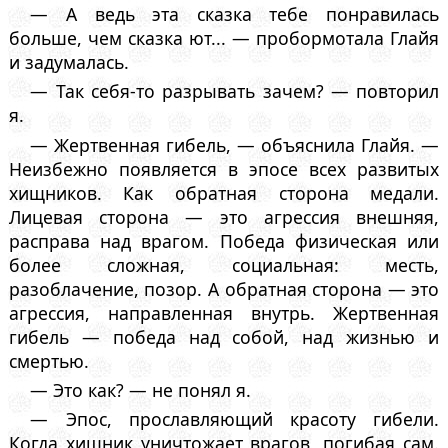
— А ведь эта сказка тебе понравилась
больше, чем сказка ют... — пробормотала Глайя
и задумалась.
— Так себя-то разрывать зачем? — повторил
я.
— Жертвенная гибель, — объяснила Глайя. —
Неизбежно появляется в эпосе всех развитых
хищников. Как обратная сторона медали.
Лицевая сторона — это агрессия внешняя,
расправа над врагом. Победа физическая или
более сложная, социальная: месть,
разоблачение, позор. А обратная сторона — это
агрессия, направленная внутрь. Жертвенная
гибель — победа над собой, над жизнью и
смертью.
— Это как? — не понял я.
— Эпос, прославляющий красоту гибели.
Когда хищник уничтожает врагов, погибая сам.