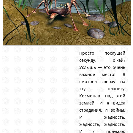
Просто послушай
секунду, о'кей?
Услышь — это очень
важное место! Я
смотрел сверху на
эту планету.
Космонавт над этой
землей. И я видел
страдания. И войны.
И жадность,
жадность, жадность.
И я подумал: