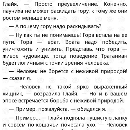
Глайя. — Просто преувеличение. Конечно,
паучиха не может раскидать гору, к тому же они
ростом меньше меня.
— А почему гору надо раскидывать?
— Ну как ты не понимаешь! Гора встала на ее
пути. Гора — враг. Врага надо победить,
уничтожить и унизить. Представь, что гора —
живое чудовище, тогда поведение Тратаниан
будет логичным с точки зрения человека.
— Человек не борется с неживой природой!
— сказал я.
— Человек не такой ярко выраженный
хищник, — возразила Глайя. — Но и в вашем
эпосе встречается борьба с неживой природой.
— Пример, пожалуйста, — обиделся я.
— Пример... — Глайя подняла пушистую лапку
и совсем по-кошачьи почесала ухо. — Человек