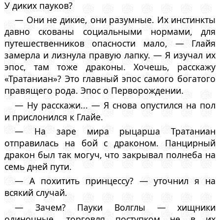
У диких пауков?
— Они не дикие, они разумные. Их инстинкты
давно скованы социальными нормами, для
путешественников опасности мало, — Глайя
замерла и лизнула правую лапку. — Я изучал их
эпос, там тоже драконы. Хочешь, расскажу
«Тратаниан»? Это главный эпос самого богатого
правящего рода. Эпос о Перворождении.
— Ну расскажи... — Я снова опустился на пол
и прислонился к Глайе.
— На заре мира рыцарша Тратаниан
отправилась на бой с драконом. Панцирный
дракон был так могуч, что закрывал полнеба на
семь дней пути.
— А похитить принцессу? — уточнил я на
всякий случай.
— Зачем? Пауки Волглы — хищники
одиночные, торговля поступком не в их