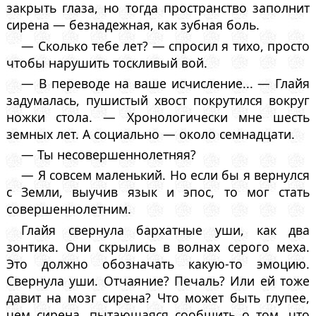
закрыть глаза, но тогда пространство заполнит
сирена — безнадежная, как зубная боль.
— Сколько тебе лет? — спросил я тихо, просто
чтобы нарушить тоскливый вой.
— В переводе на ваше исчисление... — Глайя
задумалась, пушистый хвост покрутился вокруг
ножки стола. — Хронологически мне шесть
земных лет. А социально — около семнадцати.
— Ты несовершеннолетняя?
— Я совсем маленький. Но если бы я вернулся
с Земли, выучив язык и эпос, то мог стать
совершеннолетним.
Глайя свернула бархатные уши, как два
зонтика. Они скрылись в волнах серого меха.
Это должно обозначать какую-то эмоцию.
Свернула уши. Отчаяние? Печаль? Или ей тоже
давит на мозг сирена? Что может быть глупее,
чем сирена, пытающаяся сообщить о том, что