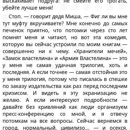
выскакивает подруга: не смейте его трогать,
убейте лучше меня!
Стоп. — говорит дядя Миша, — Фиг ли вы мне
тут муфту вкручиваете? Мне конечно до самых
печенок приятно, что потомки через сто лет
помнят меня и читают, но вот эта комедия,
которую вы сейчас устроили по моим книгам —
совершенно ни к чему. «Хранители мечей»,
«Замок властелина» и «Армия Властелина» — это
у меня не самая удачная трилогия, хоть и
последняя. А если точнее — самая отстойная это
у меня трилогия, потому что писалась в спешке
по заказу издательства как раз перед последним
кризисом. И видеть я эту экранизацию не
желаю. А если интересуют подробности —
давайте без кривляний как люди организуем
пресс-конференцию со мной, и я отвечу
потомкам на все вопросы. Сейчас вернемся в
город, нормальный, цивилизо... — и осекся,