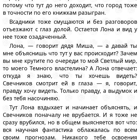
потому что тут до него доходит, что город тоже
в точности по его книжкам разыгран.
Всадники тоже смущаются и без разговоров
отъезжают с глаз долой. Остается Лона и вид у
нее тоже озадаченный.
Лона, — говорит дядя Миша, — а давай ты
мне объяснишь что тут у вас происходит? Зачем
вы мне крутите по очереди то мой Светлый мир,
то моего Темного властелина? А Лона отвечает:
откуда я знаю, что ты хочешь видеть?
Свечников смотрит ей в глаза — я, говорит,
правду хочу видеть. Только правду, а выдумок и
без тебя насочиняю.
Тут Лона вздыхает и начинает объяснять, и
Свечников поначалу не врубается. И я тоже не
сразу врубился, но в общем выясняется вот что:
вся научная фантастика облажалась по всем
своим прогнозам. Никакого тебе освоения