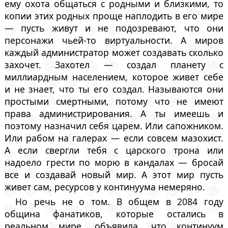
ему охота общаться с родными и близкими, то
копии этих родных проще наплодить в его мире
— пусть живут и не подозревают, что они
персонажи чьей-то виртуальности. А миров
каждый администратор может создавать сколько
захочет. Захотел — создал планету с
миллиардным населением, которое живет себе
и не знает, что ты его создал. Называются они
простыми смертными, потому что не имеют
права администрирования. А ты имеешь и
поэтому назначил себя царем. Или сапожником.
Или рабом на галерах — если совсем мазохист.
А если свергли тебя с царского трона или
надоело грести по морю в кандалах — бросай
все и создавай новый мир. А этот мир пусть
живет сам, ресурсов у континуума немеряно.
Но речь не о том. В общем в 2084 году
община фанатиков, которые остались в
реальном мире, объявила, что континуум