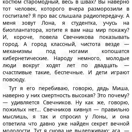
костюм старомодный, весь в швах? Вы наверно
тот человек, которого вчера разморозили в
госпитале? Я про вас слышала радиопередачу. А
меня зовут Лона, я студентка, учусь на
биоплантатора, хотите я вам наш мир покажу?
И, короче, повела Свечникова показывать
город. А город классный, чистота везде —
механизмы под ногами копошатся
кибернетические. Народу немного, молодые
люди вокруг ходят лет по двадцать —
счастливые такие, беспечные. И дети играют
повсюду.
Тут я его перебиваю, говорю, дядь Миша,
наверно у них смертность высокая? Это почему?
— удивляется Свечников. Ну как же, говорю,
пожилых нет... Свечников кивнул — правильно
мыслишь, я так и спросил у Лоны, и она
ответила что давно уже найден секрет вечной
молодости. Тут я снова не выдерживаю: ага, —