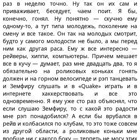
раз в неделю точно. Ну так он их сам и
приваживает, беседует, чаем поит. Я бы,
конечно, гонял. Ну понятно — скучно ему
одному-то, а тут типа молодежь, поколение на
смену и все такое. Он так на молодых смотрит,
будто у самого молодости не было, а мы перед
ним как другая раса. Ему ж все интересно —
рейверы, хиппи, компьютеры. Причем мешает
все в кучу — думает, раз мне двадцать два, то я
обязательно на роликовых коньках гонять
должен и на горном велосипеде и рэп танцевать
и Земфиру слушать и в «Quake» играть и в
интернете хаккерствовать и все это
одновременно. Я ему уже сто раз объяснял, что
если слушаю Земфиру, то с какой это радости
мне рэп понадобился? А если бы врубался в
рейв и колбасился по клубам, то это тоже совсем
из другой области, а роликовые коньки мне
вообще ни с какого боку — терпеть не могу этих