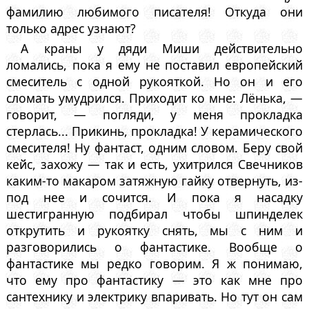
фамилию любимого писателя! Откуда они
только адрес узнают?
А краны у дяди Миши действительно
ломались, пока я ему не поставил европейский
смеситель с одной рукояткой. Но он и его
сломать умудрился. Приходит ко мне: Лёнька, —
говорит, — погляди, у меня прокладка
стерлась... Прикинь, прокладка! У керамического
смесителя! Ну фантаст, одним словом. Беру свой
кейс, захожу — так и есть, ухитрился Свечников
каким-то макаром затяжную гайку отвернуть, из-
под нее и сочится. И пока я насадку
шестигранную подбирал чтобы шпинделек
открутить и рукоятку снять, мы с ним и
разговорились о фантастике. Вообще о
фантастике мы редко говорим. Я ж понимаю,
что ему про фантастику — это как мне про
сантехнику и электрику впаривать. Но тут он сам