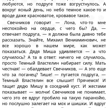
любуются, но подруге тоже взгрустнулось. А
вокруг ясный день, но небо темное какое-то и
вроде даже красноватое, кровавое такое.
Свечников говорит — Лона, что-то мне
неспокойно на сердце, с чего бы? Да, —
отвечает подруга, — я должна была давно тебе
рассказать. Знайте, Михаил Вениаминович, не
все хорошо в нашем мире, как может
показаться. Дядя Миша удивляется — а что
случилось? А та в ответ: ничего не случилось,
просто Темный Властелин набирает силу. Мать
честная! — обалдевает Свечников, — А это еще
что за поганец? Тише! — пугается подруга, —
Темный Властелин все слышит! Прячемся! И
тащит дядю Мишу в соседний куст. И жестами
показывает — молчи! Свечников не понимает,
чего это ее вдруг пробило на такую паранойю,
но послушно залегает на мох и шишки. И вдруг