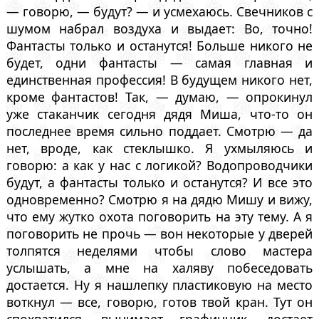
— говорю, — будут? — и усмехаюсь. Свечников с
шумом набрал воздуха и выдает: Во, точно!
Фантасты только и останутся! Больше никого не
будет, одни фантасты — самая главная и
единственная профессия! В будущем никого нет,
кроме фантастов! Так, — думаю, — опрокинул
уже стаканчик сегодня дядя Миша, что-то он
последнее время сильно поддает. Смотрю — да
нет, вроде, как стеклышко. Я ухмыляюсь и
говорю: а как у нас с логикой? Водопроводчики
будут, а фантасты только и останутся? И все это
одновременно? Смотрю я на дядю Мишу и вижу,
что ему жутко охота поговорить на эту тему. А я
поговорить не прочь — вон некоторые у дверей
толпятся неделями чтобы слово мастера
услышать, а мне на халяву побеседовать
достается. Ну я нашлепку пластиковую на место
воткнул — все, говорю, готов твой кран. Тут он