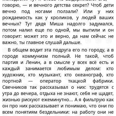
говорю, — и вечного детства секрет? Чтоб дети
вечно под ногами ползали? Или у них
рождаемость как у кроликов, у людей ваших
вечных? Тут дядя Миша надолго задумался,
потом налил еще по одной, мы выпили и он
говорит: может это и верно, да нам сейчас не
важно, ты главное слушай дальше.
В общем водит эта подруга его по городу, а в
городе коммунизм полный. Не такой, чтоб
партия и Ленин, а в смысле у всех всё есть и
каждый занимается любимым делом: кто
художник, кто музыкант, кто океанограф, кто
портной — оператор ткацкой фабрики.
Свечников так рассказывал о них: трудятся с
утра до вечера, отдыха не знают, себя не щадят,
жизнью рискуют ежеминутно... А я фильтрую как
он про них рассказывает и понимаю, что они по
всем понятиям бездельники: на работу они не