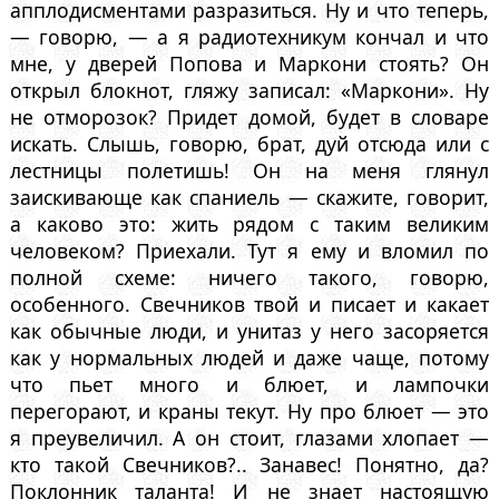
апплодисментами разразиться. Ну и что теперь,
— говорю, — а я радиотехникум кончал и что
мне, у дверей Попова и Маркони стоять? Он
открыл блокнот, гляжу записал: «Маркони». Ну
не отморозок? Придет домой, будет в словаре
искать. Слышь, говорю, брат, дуй отсюда или с
лестницы полетишь! Он на меня глянул
заискивающе как спаниель — скажите, говорит,
а каково это: жить рядом с таким великим
человеком? Приехали. Тут я ему и вломил по
полной схеме: ничего такого, говорю,
особенного. Свечников твой и писает и какает
как обычные люди, и унитаз у него засоряется
как у нормальных людей и даже чаще, потому
что пьет много и блюет, и лампочки
перегорают, и краны текут. Ну про блюет — это
я преувеличил. А он стоит, глазами хлопает —
кто такой Свечников?.. Занавес! Понятно, да?
Поклонник таланта! И не знает настоящую