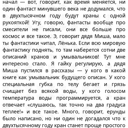
начал — вот, говорит, как время меняется, ни
один фантаст минувшего века не додумался, что
в двухтысячном году будут краны с одной
рукояткой! Угу, говорю, фантасты вообще про
смесители не писали, они все больше про
космос и все такое. Э, говорит дядя Миша, мало
ты фантастики читал, Лёнька. Если всю мировую
фантастику поднять, то там наберется сотни две
описаний кранов и умывальников! Тут мне
интересно стало. Я гайку регулирую, а дядя
Миша пустился в рассказы — у кого в какой
книге как умывальник будущего описан. У кого
специальная губка по телу бегает и грязь
счищает без всякой воды, у кого голосом
температура воды программируется, а кран
отвечает «слушаюсь, так точно на два градуса
теплее!» и все такое. Много, говорит, ерунды
было написано, но ни один не догадался что к
двухтысячному году кран станет проще простого