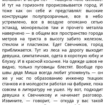
И тут на горизонте прорисовывается город. И
тоже как он себе и представлял: высокие
конструкции полупрозрачные, все в небо
устремлено, все в воздухе опоясано сетью
эстакад, монорельсов там и прочего металла
наверчено — в общем все пространство города
метров на триста в высоту забито железом,
стеклом и пластиком. Едет Свечников, город
приближается. Тут из леса на дорогу выходит
девушка, симпатичная, одета в короткую юбку и
блузку. И в красной косынке. На одежде швов не
видно, только пуговицы блестят. Вообще про
швы дядя Миша всегда любит упомянуть — он
же у нас по образованию инженер ткацких
станков и в молодости работал на фабрике, пока
совсем в литературу не ушел. Ну вот, подходит
девушка к Свечникову и начинает разговор.
Извините, — говорит, — откуда у вас такой