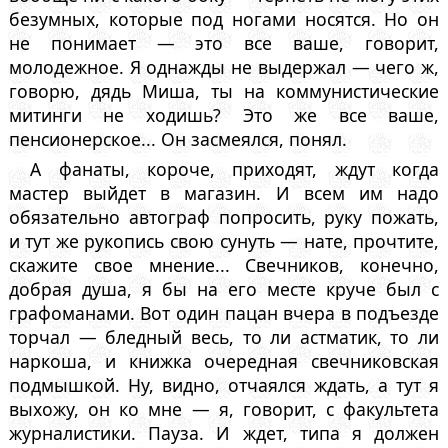
безумных, которые под ногами носятся. Но он
не понимает — это все ваше, говорит,
молодежное. Я однажды не выдержал — чего ж,
говорю, дядь Миша, ты на коммунистические
митинги не ходишь? Это же все ваше,
пенсионерское... Он засмеялся, понял.
А фанаты, короче, приходят, ждут когда
мастер выйдет в магазин. И всем им надо
обязательно автограф попросить, руку пожать,
и тут же рукопись свою сунуть — нате, прочтите,
скажите свое мнение... Свечников, конечно,
добрая душа, я бы на его месте круче был с
графоманами. Вот один пацан вчера в подъезде
торчал — бледный весь, то ли астматик, то ли
наркоша, и книжка очередная свечниковская
подмышкой. Ну, видно, отчаялся ждать, а тут я
выхожу, он ко мне — я, говорит, с факультета
журналистики. Пауза. И ждет, типа я должен