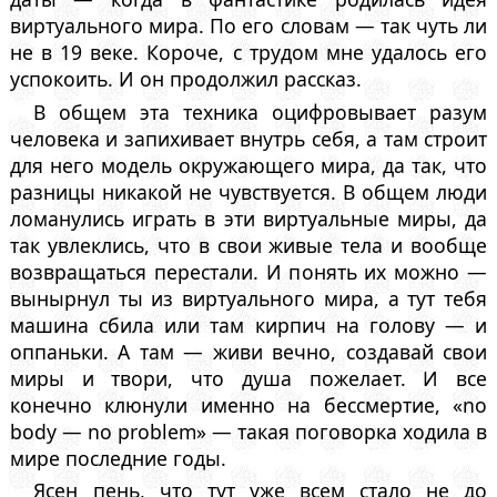
виртуального мира. По его словам — так чуть ли
не в 19 веке. Короче, с трудом мне удалось его
успокоить. И он продолжил рассказ.
В общем эта техника оцифровывает разум
человека и запихивает внутрь себя, а там строит
для него модель окружающего мира, да так, что
разницы никакой не чувствуется. В общем люди
ломанулись играть в эти виртуальные миры, да
так увлеклись, что в свои живые тела и вообще
возвращаться перестали. И понять их можно —
вынырнул ты из виртуального мира, а тут тебя
машина сбила или там кирпич на голову — и
оппаньки. А там — живи вечно, создавай свои
миры и твори, что душа пожелает. И все
конечно клюнули именно на бессмертие, «no
body — no problem» — такая поговорка ходила в
мире последние годы.
Ясен пень, что тут уже всем стало не до