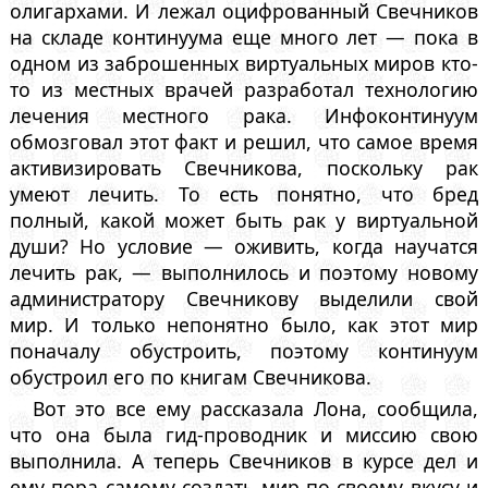
олигархами. И лежал оцифрованный Свечников
на складе континуума еще много лет — пока в
одном из заброшенных виртуальных миров кто-
то из местных врачей разработал технологию
лечения местного рака. Инфоконтинуум
обмозговал этот факт и решил, что самое время
активизировать Свечникова, поскольку рак
умеют лечить. То есть понятно, что бред
полный, какой может быть рак у виртуальной
души? Но условие — оживить, когда научатся
лечить рак, — выполнилось и поэтому новому
администратору Свечникову выделили свой
мир. И только непонятно было, как этот мир
поначалу обустроить, поэтому континуум
обустроил его по книгам Свечникова.
Вот это все ему рассказала Лона, сообщила,
что она была гид-проводник и миссию свою
выполнила. А теперь Свечников в курсе дел и
ему пора самому создать мир по своему вкусу и