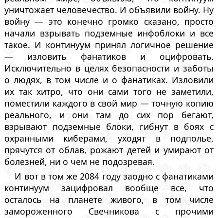
уничтожает человечество. И объявили войну. Ну
войну — это конечно громко сказано, просто
начали взрывать подземные инфоблоки и все
такое. И континуум принял логичное решение
— изловить фанатиков и оцифровать.
Исключительно в целях безопасности и заботы
о людях, в том числе и о фанатиках. Изловили
их так хитро, что они сами того не заметили,
поместили каждого в свой мир — точную копию
реального, и они там до сих пор бегают,
взрывают подземные блоки, гибнут в боях с
охранными киберами, уходят в подполье,
прячутся от облав, рожают детей и умирают от
болезней, ни о чем не подозревая.
И вот в том же 2084 году заодно с фанатиками
континуум зацифровал вообще все, что
осталось на планете живого, в том числе
замороженного Свечникова с прочими