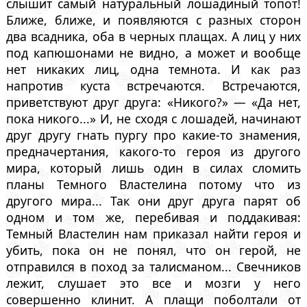
слышит самый натуральный лошадиный топот!
Ближе, ближе, и появляются с разных сторон
два всадника, оба в черных плащах. А лиц у них
под капюшонами не видно, а может и вообще
нет никаких лиц, одна темнота. И как раз
напротив куста встречаются. Встречаются,
приветствуют друг друга: «Никого?» — «Да нет,
пока никого...» И, не сходя с лошадей, начинают
друг другу гнать пургу про какие-то знамения,
предначертания, какого-то героя из другого
мира, который лишь один в силах сломить
планы Темного Властелина потому что из
другого мира... Так они друг друга парят об
одном и том же, перебивая и поддакивая:
Темный Властелин нам приказал найти героя и
убить, пока он не понял, что он герой, не
отправился в поход за талисманом... Свечников
лежит, слушает это все и мозги у него
совершенно клинит. А плащи поболтали от