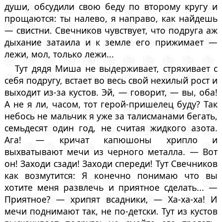
души, обсудили свою беду по второму кругу и
прощаются: ты налево, я направо, как найдешь
— свистни. Свечников чувствует, что подруга аж
дыхание затаила и к земле его прижимает —
лежи, мол, только лежи...
Тут дядя Миша не выдерживает, стряхивает с
себя подругу, встает во весь свой нехилый рост и
выходит из-за кустов. Эй, — говорит, — вы, оба!
А не я ли, часом, тот герой-пришелец буду? Так
небось не мальчик я уже за талисманами бегать,
семьдесят один год, не считая жидкого азота.
Ага! — кричат капюшоны хрипло и
выхватывают мечи из черного металла. — Вот
он! Заходи сзади! Заходи спереди! Тут Свечников
как возмутится: Я конечно понимаю что вы
хотите меня развлечь и приятное сделать... —
Приятное? — хрипят всадники, — Ха-ха-ха! И
мечи поднимают так, не по-детски. Тут из кустов