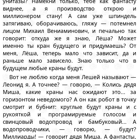
унитазы? Намекни только, тебе как фантасту
виднее, а я производство открою и
миллионером стану! А сам уже шпиндель
затягиваю, оборачиваюсь, гляжу — потемнел
лицом Михаил Вениаминович, и печально так
говорит: откуда же я знаю, Лёша? Может
именно ты кран будущего и придумаешь? От
меня, Лёша, теперь мало что зависит, да и
раньше мало зависело. Знаю только что в
будущем любые краны будут.
Вот не люблю когда меня Лешей называют —
Леонид я. А точнее? — говорю, — Колись дядя
Миша, какие краны нас ожидают это... за
горизонтом неведомого? А он как робот в точку
смотрит и бубнит: круглые будут краны и с
рукояткой и програмируемые голосом и
свинцовый водопровод и бамбуковый... А
водопроводчики, — говорю, — будут?
Миллиарды! — говорит дядя Миша. А фантасты,