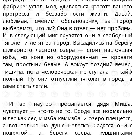
фабрике: устал, мол, удивляться красоте вашего
прогресса и беззаботности жизни. Давай,
любимая, сменим обстановочку, за город
выберемся, что ли? Она в ответ — нет проблем.
И в следующий миг грузятся они в свободный
тяголет и летят за город. Высадились на берегу
шикарного лесного озера — стоит настоящая
изба, но конечно оборудованная — кровати
там, простыни белые. А вокруг поздний вечер,
тишина, нога человеческая не ступала — кайф
полный. Ну они отпустили тяголет в город, а
сами спать легли.
И вот наутро просыпается дядя Миша,
чувствует — что-то не то. Вроде все нормально
и лес как лес, и изба как изба, и озеро плещется,
а вот только на душе нелегко. Садятся они с
подругой на берегу озера, кувшинками