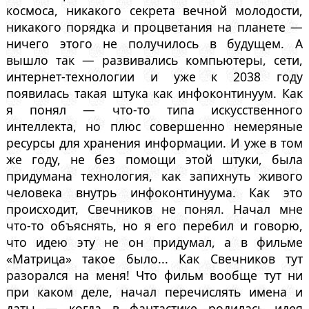
космоса, никакого секрета вечной молодости,
никакого порядка и процветания на планете —
ничего этого не получилось в будущем. А
вышло так — развивались компьютеры, сети,
интернет-технологии и уже к 2038 году
появилась такая штука как инфоконтинуум. Как
я понял — что-то типа искусственного
интеллекта, но плюс совершенно немеряные
ресурсы для хранения информации. И уже в том
же году, не без помощи этой штуки, была
придумана технология, как запихнуть живого
человека внутрь инфоконтинуума. Как это
происходит, Свечников не понял. Начал мне
что-то объяснять, но я его перебил и говорю,
что идею эту не он придумал, а в фильме
«Матрица» такое было... Как Свечников тут
разорался на меня! Что фильм вообще тут ни
при каком деле, начал перечислять имена и
даты — когда в фантастике родилась идея