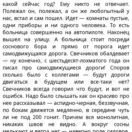
какой сейчас год? Ему никто не отвечает.
Полежал он, полежал, а он же любопытный у
нас, встал и сам пошел. Идет — комнаты пустые,
одни приборы и ни одного человека. То есть
больница совершенно на автопилоте. Наконец
вышел на улицу. А больница стоит посреди
соснового бора и прямо от порога идет
самодвижущаяся дорога. Свечников обалдевает
— ну конечно, с шестьдесят-лохматого года он
писал про самодвижущиеся дороги! Споров
сколько было с коллегами — будут дороги
двигаться в будущем или все-таки нет?
Свечников всегда говорил что будут, и вот не
ошибся. Надо было слышать как он красиво про
нее рассказывал — аспидно-черная, беззвучная,
по бокам движется медленно, в середине чуть
ли не под 200 гонит. Причем вся монолитная,
никаких швов не видно. А вокруг сосны
мелькают и ветра нет — наверно поле силовое.