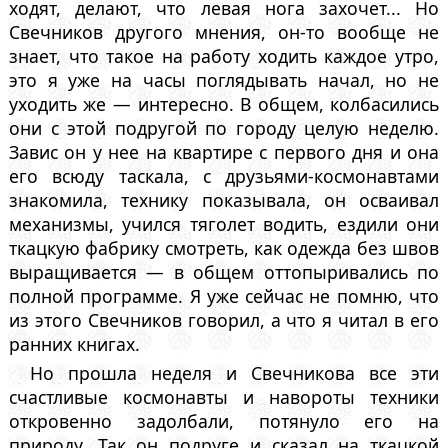
ходят, делают, что левая нога захочет... Но
Свечников другого мнения, он-то вообще не
знает, что такое на работу ходить каждое утро,
это я уже на часы поглядывать начал, но не
уходить же — интересно. В общем, колбасились
они с этой подругой по городу целую неделю.
Завис он у нее на квартире с первого дня и она
его всюду таскала, с друзьями-космонавтами
знакомила, технику показывала, он осваивал
механизмы, учился тяголет водить, ездили они
ткацкую фабрику смотреть, как одежда без швов
выращивается — в общем оттопыривались по
полной программе. Я уже сейчас не помню, что
из этого Свечников говорил, а что я читал в его
ранних книгах.
Но прошла неделя и Свечникова все эти
счастливые космонавты и навороты техники
откровенно задолбали, потянуло его на
природу. Так он подруге и сказал на ткацкой