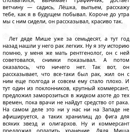
спохватился, вынимает графинчик, достает
ветчину — садись, Лёшка, выпьем, расскажу
тебе, как я в будущем побывал. Короче до утра
мы с ним сидели, он рассказывал, красиво так.
Лет дяде Мише уже за семьдесят, а тут год
назад нашли у него рак легких. Ну я эту историю
помню, у меня же мать рентгенолог, он с ней
советовался, снимки показывал. А потом
оказалось, что ничего нет. Так вот, он
рассказывает, что все-таки был рак, жил он с
ним еще полгода и совсем ему стало плохо. И
тут один из поклонников, крупный коммерсант,
предложил заморозиться в жидком азоте до тех
времен, пока врачи не найдут средство от рака.
На самом деле это ни у нас ни на Западе не
афишируется, а таких хранилищ до фига для
всяких звезд и олигархов. Ну и коммерсант
предложил оплатить хранение. Дядя Миша