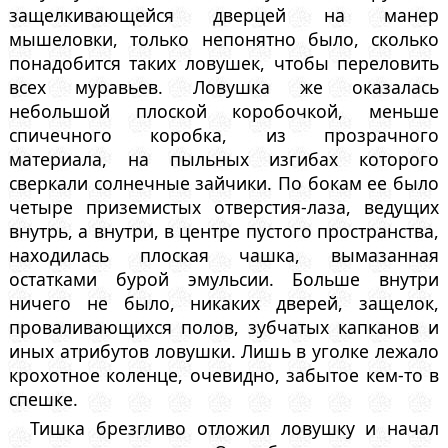
защелкивающейся дверцей на манер
мышеловки, только непонятно было, сколько
понадобится таких ловушек, чтобы переловить
всех муравьев. Ловушка же оказалась
небольшой плоской коробочкой, меньше
спичечного коробка, из прозрачного
материала, на пыльных изгибах которого
сверкали солнечные зайчики. По бокам ее было
четыре приземистых отверстия-лаза, ведущих
внутрь, а внутри, в центре пустого пространства,
находилась плоская чашка, вымазанная
остатками бурой эмульсии. Больше внутри
ничего не было, никаких дверей, защелок,
проваливающихся полов, зубчатых капканов и
иных атрибутов ловушки. Лишь в уголке лежало
крохотное коленце, очевидно, забытое кем-то в
спешке.
Тишка брезгливо отложил ловушку и начал