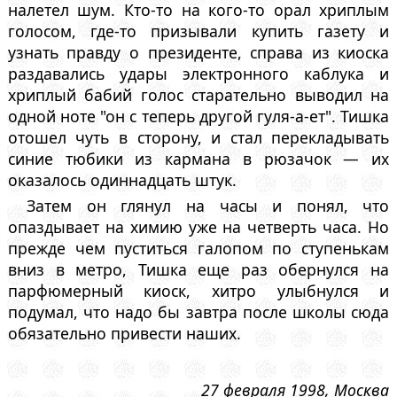
налетел шум. Кто-то на кого-то орал хриплым
голосом, где-то призывали купить газету и
узнать правду о президенте, справа из киоска
раздавались удары электронного каблука и
хриплый бабий голос старательно выводил на
одной ноте "он с теперь другой гуля-а-ет". Тишка
отошел чуть в сторону, и стал перекладывать
синие тюбики из кармана в рюзачок — их
оказалось одиннадцать штук.
Затем он глянул на часы и понял, что
опаздывает на химию уже на четверть часа. Но
прежде чем пуститься галопом по ступенькам
вниз в метро, Тишка еще раз обернулся на
парфюмерный киоск, хитро улыбнулся и
подумал, что надо бы завтра после школы сюда
обязательно привести наших.
27 февраля 1998, Москва