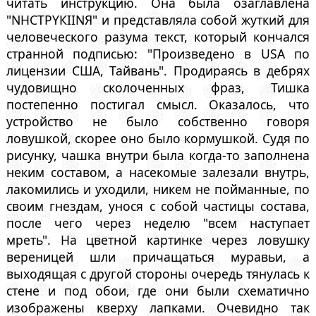
читать инструкцию. Она была озаглавлена
"NНСТРYКIINЯ" и представляла собой жуткий для
человеческого разума текст, который кончался
странной подписью: "Произведено в USA по
лицензии CША, Тайвань". Продираясь в дебрях
чудовищно сколоченных фраз, Тишка
постепенно постигал смысл. Оказалось, что
устройство не было собственно говоря
ловушкой, скорее оно было кормушкой. Судя по
рисунку, чашка внутри была когда-то заполнена
неким составом, а насекомые залезали внутрь,
лакомились и уходили, никем не пойманные, по
своим гнездам, унося с собой частицы состава,
после чего через неделю "всем наступает
мреть". На цветной картинке через ловушку
вереницей шли причащаться муравьи, а
выходящая с другой стороны очередь тянулась к
стене и под обои, где они были схематично
изображены кверху лапками. Очевидно так