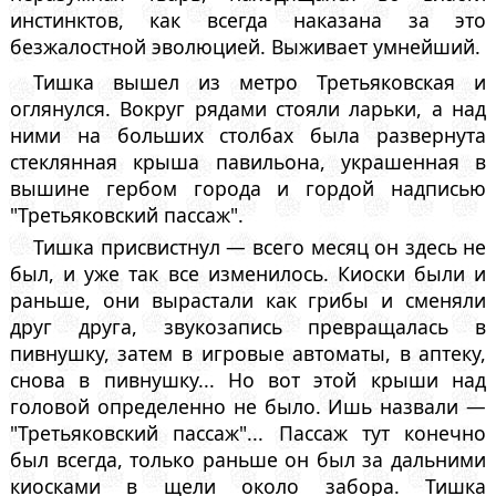
инстинктов, как всегда наказана за это
безжалостной эволюцией. Выживает умнейший.
Тишка вышел из метро Третьяковская и
оглянулся. Вокруг рядами стояли ларьки, а над
ними на больших столбах была развернута
стеклянная крыша павильона, украшенная в
вышине гербом города и гордой надписью
"Третьяковский пассаж".
Тишка присвистнул — всего месяц он здесь не
был, и уже так все изменилось. Киоски были и
раньше, они вырастали как грибы и сменяли
друг друга, звукозапись превращалась в
пивнушку, затем в игровые автоматы, в аптеку,
снова в пивнушку... Но вот этой крыши над
головой определенно не было. Ишь назвали —
"Третьяковский пассаж"... Пассаж тут конечно
был всегда, только раньше он был за дальними
киосками в щели около забора. Тишка