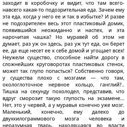
заходит в коробочку и видит, что там всего-
навсего какая-то подозрительная еда. Зачем ему
эта еда, когда у него ее и так в избытке? И разве
не подозрителен весь этот пластиковый домик,
появившийся неожиданно и наспех, и эта
нарочитая чашка? Но муравей об этом не
думает, раз уж он здесь, раз уж тут еда, он берет
ее, да еще несет ее к себе домой и угощает всех!
Неужели существо, способное найти дорогу в
сложнейших круговоротах пластиковых стенок,
может так глупо попасться? Собственно говоря,
у существа плохо с мозгами — что там,
окологлоточное нервное кольцо, ганглий?..
Тишка на секунду похолодел, представив, что
вдруг сморозит такую глупость на экзамене...
Нет, это у червей, а у муравья конечно уже мозг.
Маленький, конечно, ему далеко до
двухкилограммового мозга человека и
неразумная тварь, находящаяся во власти