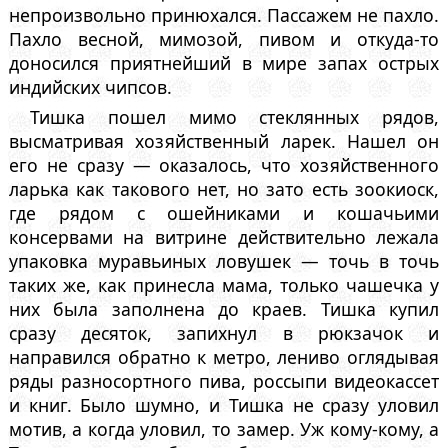
непроизвольно принюхался. Пассажем не пахло.
Пахло весной, мимозой, пивом и откуда-то
доносился приятнейший в мире запах острых
индийских чипсов.
Тишка пошел мимо стеклянных рядов,
высматривая хозяйственный ларек. Нашел он
его не сразу — оказалось, что хозяйственного
ларька как такового нет, но зато есть зоокиоск,
где рядом с ошейниками и кошачьими
консервами на витрине действительно лежала
упаковка муравьиных ловушек — точь в точь
таких же, как принесла мама, только чашечка у
них была заполнена до краев. Тишка купил
сразу десяток, запихнул в рюкзачок и
направился обратно к метро, лениво оглядывая
ряды разносортного пива, россыпи видеокассет
и книг. Было шумно, и Тишка не сразу уловил
мотив, а когда уловил, то замер. Уж кому-кому, а