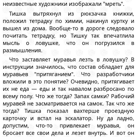
неизвестные художники изображали "мреть".
Тишка вытряхнул из рюкзачка книжки,
положил тетрадку по химии, накинул куртку и
вышел из дома. Вообще-то в дороге следовало
почитать тетрадку, но Тишку так впечатлила
мысль о ловушке, что он погрузился в
размышления.
Что заставляет муравья лезть в ловушку? В
инструкции значилось, что состав обладает для
муравьев "притяганием". Что разработчики
вложили в это понятие? Очевидно, притягивает
их не еда — еды и так навалом разбросано по
всему полу. Что же тогда? Запах самки? Рабочий
муравей не засматривается на самок. Так что же
тогда? Тишка показал вахтерше проездную
карточку и встал на эскалатор. Ну да ладно,
допустим, что-то привлекает муравья, он
бросает все свои дела и лезет внутрь. И вот он