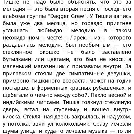
Тишке не надо было объяснять, что это за
мелодия — это была вторая песня с последнего
альбома группы "Dagger Grew". У Тишки запись
была уже два месяца, но гораздо приятнее
услышать любимую мелодию в таком
неожиданном месте! Ларек, из которого
раздавалась мелодия, был необычным — его
стеклянное окошко не было заставлено
бутылками или цветами, это был не киоск, а
маленький магазинчик с прилавком внутри. За
прилавком стояли две симпатичные девушки,
примерно тишкиного возраста, может на годик
постарше, в форменных красных рубашечках, и
щебетали о чем-то между собой. Пахло весной и
индийскими чипсами. Тишка толкнул стекляную
дверь, встал на ступеньку и вошел внутрь
киоска. Стеклянная дверь закрылась, и над ухом,
у потолка, звякнул колокольчик. Сразу исчезли
шумы улицы и куда-то исчезла музыка — то ли