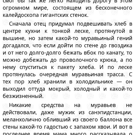
смог бы так же легко находить дорогу в этом
огромном мире, состоящем из бесконечного
калейдоскопа гигантских стенок.
Сначала отец придумал подвешивать хлеб в
центре кухни к тонкой леске, протянутой в
вышине, но затем какой-то муравьиный гений
догадался, что если дойти по стене до гвоздика
и от него долго-долго бежать вбок по канату, то
можно добежать до проволочного крюка, а по
нему спуститься к пакету хлеба. И по леске
протянулась очередная муравьиная трасса. С
тех пор хлеб хранили в холодильнике — он
выходил оттуда мокрый, холодный и какой-то
безжизненный.
Никакие средства на муравьев не
действовали, даже мужик из санэпидстанции,
меланхолично обливший из своего баллона все
стены какой-то гадостью с запахом хвои. И вот в
последнее время мама много рассказывала о