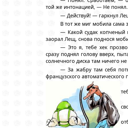
— Понял. Сработаем, — о
той же интонацией, — Hе понял.
— Действуй! — гаркнул Ле
В тот же миг мобила сама з
— Какой судак копченый м
заорал Лещ, снова поднося мобил
— Это я, тебе хек прозв
сразу поднял голову вверх, пыт
солнечного диска там ничего не
— За жабру там себя пот
французского автоматического п
те
св
от