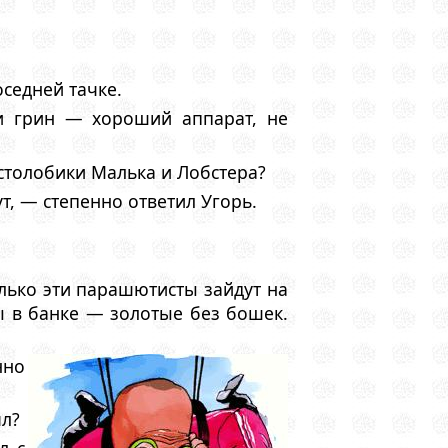
седней тачке.
и грин — хороший аппарат, не
столобики Малька и Лобстера?
т, — степенно ответил Угорь.
олько эти парашютисты зайдут на
ы в банке — золотые без бошек.
нно
ял?