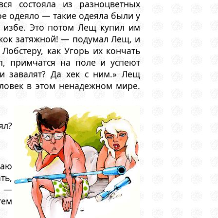
ся состояла из разноцветных
ое одеяло — такие одеяла были у
й избе. Это потом Лещ купил им
жок затяжной! — подумал Лещ, и
Лобстеру, как Угорь их кончать
п, примчатся на поле и успеют
и завалят? Да хек с ним.» Лещ
ловек в этом ненадежном мире.
ял?
ваю
ть,
ю —
тем