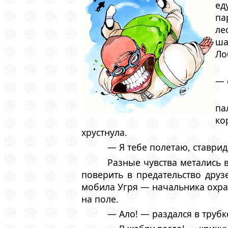
ед
па
ле
ша
Ло
— 
па
ко
хрустнула.
— Я тебе полетаю, ставрид
Разные чувства метались 
поверить в предательство друз
мобила Угря — начальника охра
на поле.
— Ало! — раздался в трубк