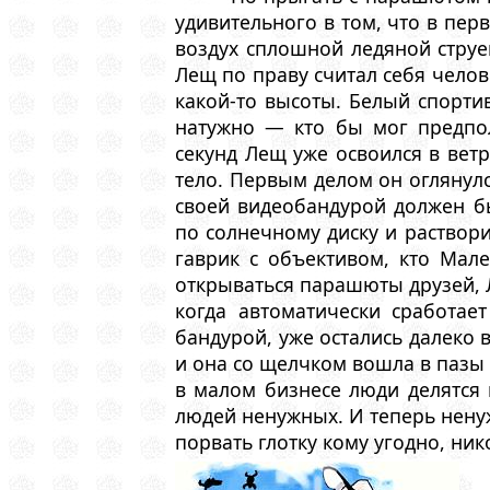
удивительного в том, что в пер
воздух сплошной ледяной струе
Лещ по праву считал себя челов
какой-то высоты. Белый спорти
натужно — кто бы мог предпол
секунд Лещ уже освоился в вет
тело. Первым делом он оглянул
своей видеобандурой должен бы
по солнечному диску и раствори
гаврик с объективом, кто Мал
открываться парашюты друзей, Л
когда автоматически сработае
бандурой, уже остались далеко в
и она со щелчком вошла в пазы 
в малом бизнесе люди делятся
людей ненужных. И теперь ненуж
порвать глотку кому угодно, ни