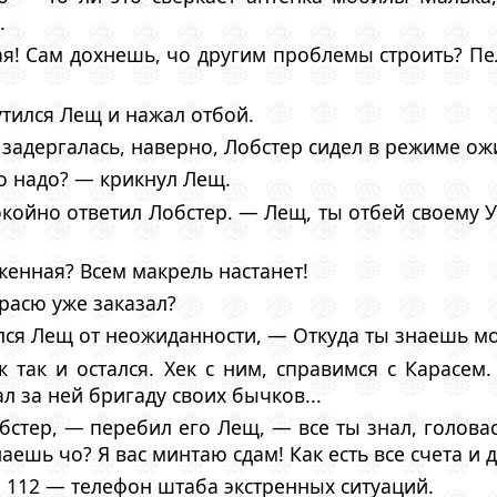
.
! Сам дохнешь, чо другим проблемы строить? Пел
утился Лещ и нажал отбой.
 задергалась, наверно, Лобстер сидел в режиме ож
о надо? — крикнул Лещ.
койно ответил Лобстер. — Лещ, ты отбей своему У
женная? Всем макрель настанет!
расю уже заказал?
ся Лещ от неожиданности, — Откуда ты знаешь мо
 так и остался. Хек с ним, справимся с Карасем.
л за ней бригаду своих бычков...
тер, — перебил его Лещ, — все ты знал, головаст
знаешь чо? Я вас минтаю сдам! Как есть все счета 
 112 — телефон штаба экстренных ситуаций.