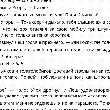
ул Лещ, — слышно меня?
имый Угорь, — Ты где?
щуки продажные меня кинули! Понял? Кинули!
горь, — Тока сверни дыхало, тебя слышно аж в со
 что не зря отвалил за свою мобилу три штук
ичего, только антенка короткая.
явкнул Лещ громче прежнего, — Уди косяк: где тол
 в самолете, а лобстеровы в натуре на вилле жду
 Лобстера?
ят. Или баб.
ычков и толстолобиков, доставай стволы, и как т
в томате. Понял? Чтоб лежали на поле как шпрот
ре? — голос Угря дрогнул и Лещ удовлетворе
му удалось удивить этого невозмутимого человека.
ютам, меня не заденешь, я не на парашюте. Пон