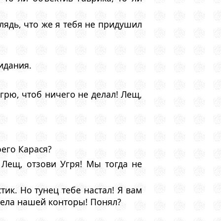
ядь, что же я тебя не придушил
идания.
грю, чтоб ничего не делал! Лещ,
его Карася?
 Лещ, отзови Угря! Мы тогда не
ик. Hо тунец тебе настал! Я вам
и дела нашей конторы! Понял?