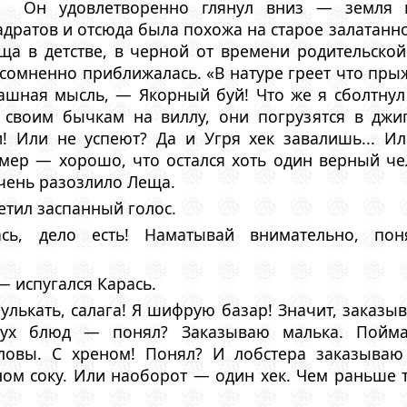
Он удовлетворенно глянул вниз — земля в
адратов и отсюда была похожа на старое залатанн
ща в детстве, в черной от времени родительско
есомненно приближалась. «В натуре греет что пры
ашная мысль, — Якорный буй! Что же я сболтнул 
т своим бычкам на виллу, они погрузятся в джи
! Или не успеют? Да и Угря хек завалишь... Ил
мер — хорошо, что остался хоть один верный че
очень разозлило Леща.
тил заспанный голос.
ь, дело есть! Hаматывай внимательно, пон
— испугался Карась.
ькать, салага! Я шифрую базар! Значит, заказы
ух блюд — понял? Заказываю малька. Пойма
ловы. С хреном! Понял? И лобстера заказыва
ном соку. Или наоборот — один хек. Чем раньше 