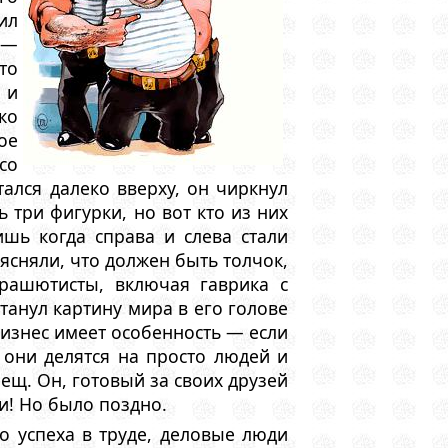
ил
 —
то
 и
ко
ое
со
ался далеко вверху, он чиркнул
 три фигурки, но вот кто из них
шь когда справа и слева стали
ясняли, что должен быть толчок,
арашютисты, включая гаврика с
утанул картину мира в его голове
бизнес имеет особенность — если
они делятся на просто людей и
ещ. Он, готовый за своих друзей
и! Hо было поздно.
го успеха в труде, деловые люди