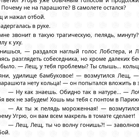
тветил Угорь уже обычным голосом и продолжи
 Почему не на парашюте? В самолете остался?
щ и нажал отбой.
адергалась в руке.
не звонит в такую трагическую, пелядь, минуту
у к уху.
онишься, — раздался наглый голос Лобстера, и 
аясь разглядеть собеседника, но кроме далеких 
 было. — Лещ, у тебя проблемы? Ты слышь... кольц
яни, удилище бамбуковое! — возмутился Лещ, — 
арашюта нету кольца! — он попытался вложить в эт
— Ну как знаешь. Обидно так в натуре... — Л
бя век не забудем! Хошь мы тебя с понтом в Пари
— Ах ты ж пелядь мороженная! — возмутился
оему Угрю, он вам всем макрель в томате сделает!
— Лещ, Лещ, ты чо волну гонишь?! — заволнов
бой.