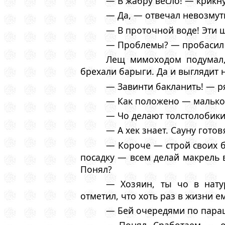
— В жабру весло! — крикн
— Да, — отвечал невозмут
— В проточной воде! Эти 
— Проблемы? — пробасил У
Лещ мимоходом подумал,
брехали барыги. Да и выглядит н
— Завинти бакланить! — р
— Как положено — мальковы
— Чо делают толстолобики
— А хек знает. Сауну готов
— Короче — строй своих б
посадку — всем делай макрель 
Понял?
— Хозяин, ты чо в нату
отметил, что хоть раз в жизни е
— Бей очередями по параш