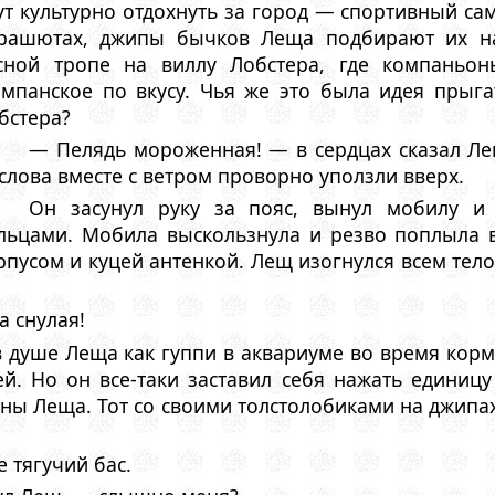
ут культурно отдохнуть за город — спортивный са
рашютах, джипы бычков Леща подбирают их на
сной тропе на виллу Лобстера, где компаньо
мпанское по вкусу. Чья же это была идея пры
бстера?
— Пелядь мороженная! — в сердцах сказал Ле
слова вместе с ветром проворно уползли вверх.
Он засунул руку за пояс, вынул мобилу и
льцами. Мобила выскользнула и резво поплыла в
рпусом и куцей антенкой. Лещ изогнулся всем тело
а снулая!
в душе Леща как гуппи в аквариуме во время корм
ей. Hо он все-таки заставил себя нажать едини
ны Леща. Тот со своими толстолобиками на джипах
е тягучий бас.