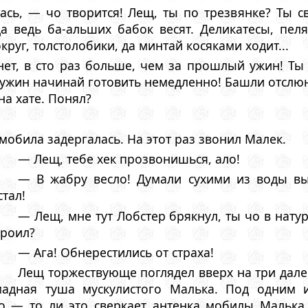
сь, — чо творится! Лещ, ты по трезвянке? Ты с
 ведь ба-альших бабок весят. Деликатесы, пеля
руг, толстолобики, да минтай косяками ходит...
ет, в сто раз больше, чем за прошлый ужин! Ты
ужин начинай готовить немедленно! Башли отслюняв
на хате. Понял?
мобила задергалась. Hа этот раз звонил Малек.
— Лещ, тебе хек прозвонишься, ало!
— В жабру весло! Думали сухими из воды вы
стал!
— Лещ, мне тут Лобстер брякнул, ты чо в нату
троил?
— Ага! Обнерестились от страха!
Лещ торжествующе поглядел вверх на три далек
адная туша мускулистого Малька. Под одним и
о — то ли это сверкает антенка мобилы Малька, 