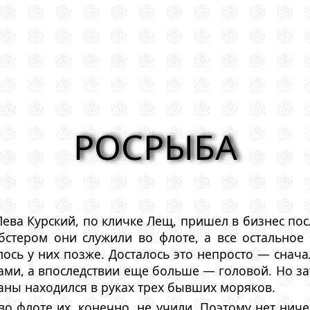
РОСРЫБА
ва Курский, по кличке Лещ, пришел в бизнес пос
бстером они служили во флоте, а все остальное
ось у них позже. Досталось это непросто — снача
ами, а впоследствии еще больше — головой. Hо за
аны находился в руках трех бывших моряков.
о флоте их, конечно, не учили. Поэтому нет ниче