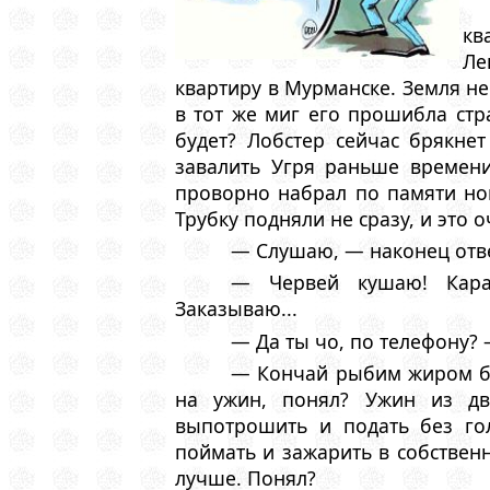
кв
Ле
квартиру в Мурманске. Земля н
в тот же миг его прошибла стр
будет? Лобстер сейчас брякне
завалить Угря раньше времени
проворно набрал по памяти но
Трубку подняли не сразу, и это 
— Слушаю, — наконец отве
— Червей кушаю! Карас
Заказываю...
— Да ты чо, по телефону? 
— Кончай рыбим жиром бул
на ужин, понял? Ужин из дв
выпотрошить и подать без го
поймать и зажарить в собствен
лучше. Понял?