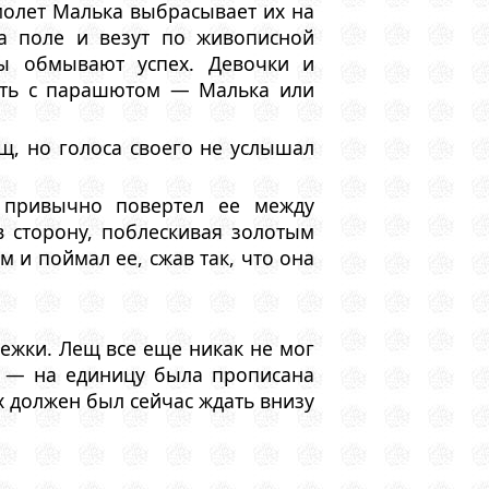
молет Малька выбрасывает их на
 поле и везут по живописной
ны обмывают успех. Девочки и
гать с парашютом — Малька или
щ, но голоса своего не услышал
 привычно повертел ее между
 сторону, поблескивая золотым
м и поймал ее, сжав так, что она
ежки. Лещ все еще никак не мог
цу — на единицу была прописана
 должен был сейчас ждать внизу