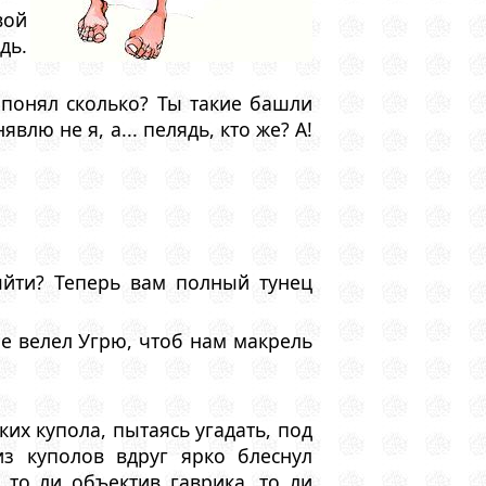
вой
дь.
 понял сколько? Ты такие башли
лю не я, а... пелядь, кто же? А!
йти? Теперь вам полный тунец
ре велел Угрю, чтоб нам макрель
их купола, пытаясь угадать, под
з куполов вдруг ярко блеснул
то ли объектив гаврика, то ли