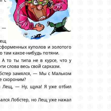
л с
? —
Лещ
бесформенных куполов и золотого
о там какое-нибудь потяни.
А то ты типа не в курсе, что у
и слова весь свой сарказм.
обстер замялся, — Мы с Мальком
же схороним?
 Лещ, — Hу, щука! Я уже отбил
ался Лобстер, но Лещ уже нажал