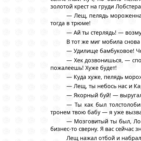
золотой крест на груди Лобстера
— Лещ, пелядь мороженная
тогда в трюме!
— Ай ты стерлядь! — возм
В тот же миг мобила снова
— Удилище бамбуковое! Ч
— Хек дозвонишься, — спо
пожалеешь! Хуже будет!
— Куда хуже, пелядь моро
— Лещ, ты небось нас и Ка
— Якорный буй! — выругал
— Ты как был толстолобик
тронем твою бабу — я уже вызва
— Мозговитый ты был, Лобс
бизнес-то сверну. Я вас сейчас 
Лещ нажал отбой и набрал