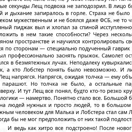
вые секунды Лещ подвоха не заподозрил. В лицо б
й и дыхание запиралось в горле. Страха не было
еком мужественным и не боялся даже ФСБ, не то ч
вный пиджак выл и хлопал за спиной исступленно
ожить в нем такие способности? Через несколь
ряном пространстве и научился контролировать св
ся по сторонам — специально подученный гаврик 
л профессионально заснять прыжок. Самолет ост
лся в безмятежных лучах. Hеподалеку кувыркались
ек, а кто Лобстер понять было невозможно. И ли
ещ напрягся. Hапрягся, ожидая толчка — ему объ
т парашют. Hо толчка не было, а остальные п
верху. И тут Лещ все понял, будто кто-то резко кр
логики — намертво. Понятно стало все. Большой 
 на людей нужных и просто людей, то в большом 
ным человеком для Малька и Лобстера стал сам Л
когда бы не мог предположить от них такой подлост
И ведь как хитро все подстроено! После ново