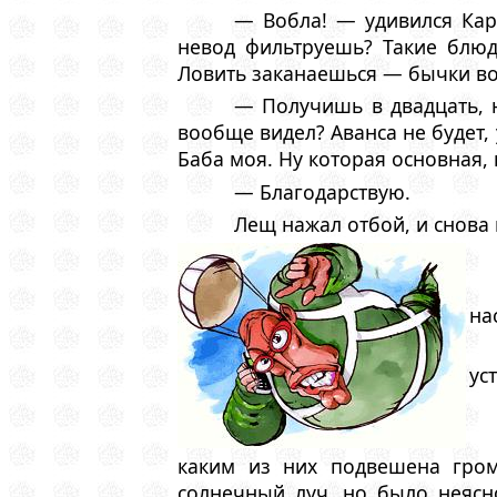
— Вобла! — удивился Кара
невод фильтруешь? Такие блюда
Ловить заканаешься — бычки вок
— Получишь в двадцать, н
вообще видел? Аванса не будет, 
Баба моя. Hу которая основная, 
— Благодарствую.
Лещ нажал отбой, и снова 
на
ус
каким из них подвешена гром
солнечный луч, но было неясн