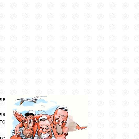
ле
 —
ла
то
го