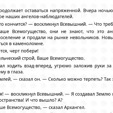
родолжает оставаться напряженной. Вчера ночью
ое наших ангелов-наблюдателей.
это кончится? — воскликнул Всевышний. — Что тре
аше Всемогущество, они не знают, что это анг
 поселение и продали на рынке невольников. Новы
ться в каменоломне.
тся, черт побери!
льческий строй, Ваше Всемогущество.
ал ходить взад-вперед, угрюмо заложив руки за
му в глаза.
млей, — сказал он. — Сколько можно терпеть? Так 
я! — воскликнул Всевышний. — Я создавал Землю к
странства! И что вышло? А?
е Всемогущество, — сказал Архангел.