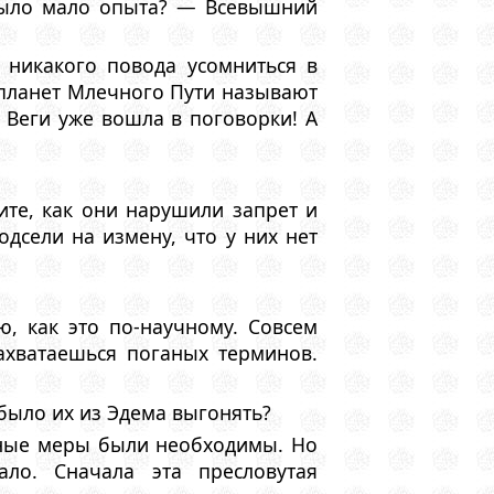
было мало опыта? — Всевышний
 никакого повода усомниться в
у планет Млечного Пути называют
й Веги уже вошла в поговорки! А
те, как они нарушили запрет и
одсели на измену, что у них нет
, как это по-научному. Совсем
ахватаешься поганых терминов.
было их из Эдема выгонять?
льные меры были необходимы. Но
ало. Сначала эта пресловутая