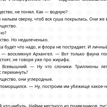
ество, не понял. Как — водную?
 нальем сверху, чтоб вся суша покрылась. Они же 
ущество.
но?
тво. Но недалеченько.
ка будет что надо, и флора не пострадает. И личны
 — воскликнул Архангел. — Вот только фауна по
стоят, не говоря уже про жирафа.
 Всевышний. — Ну что слоники. Триллионы ле
с перекинуть?
ущество, они углеродные.
поморщился. — Ну, построим им убежище какое-ни
й что-нибудь. Найми местного из праведников, пус