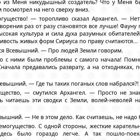
то из Меня никудышный создатель? Что у Меня 
 посмотрел на него сверху вниз.
гущество! — торопливо сказал Архангел. — Нет
ворения раз от разу становятся все лучше! Фаун
ысокая культура и сила духа разумных обитателе
ивость живых форм Сириуса по праву считаются...
я Всевышний. — Про людей Земли говорим.
о с ними были проблемы с самого начала! Помни
начала предавались разврату, а на отходняках, п
евышний. — Где ты таких поганых слов набрался?!
щество, — смутился Архангел. — Просто не знаю
нь читаешь эти сводки с Земли, волей-неволей н
вышний. — Не в этом дело. Как считаешь, не надо 
семогущество. С одной стороны, жесткие карате
здесь было гораздо легче. А так пошло-поех