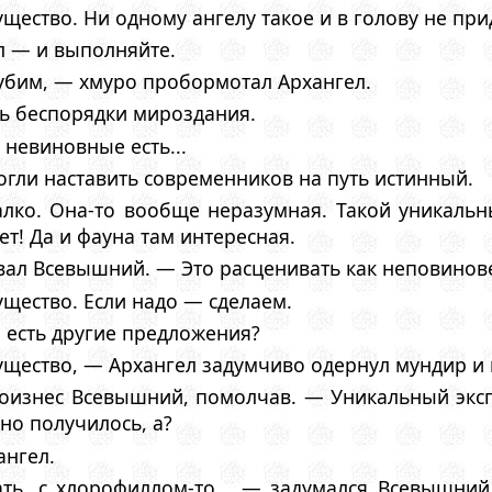
щество. Ни одному ангелу такое и в голову не при
ал — и выполняйте.
убим, — хмуро пробормотал Архангел.
ть беспорядки мироздания.
невиновные есть...
огли наставить современников на путь истинный.
лко. Она-то вообще неразумная. Такой уникальн
т! Да и фауна там интересная.
рвал Всевышний. — Это расценивать как неповинов
ущество. Если надо — сделаем.
я есть другие предложения?
ущество, — Архангел задумчиво одернул мундир и 
оизнес Всевышний, помолчав. — Уникальный эксп
но получилось, а?
ангел.
ть, с хлорофиллом-то... — задумался Всевышний