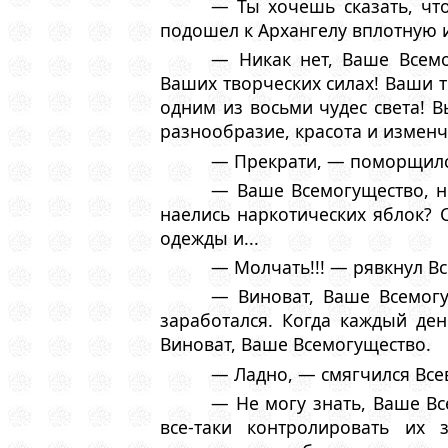
— Ты хочешь сказать, ч
подошел к Архангелу вплотную и
— Никак нет, Ваше Всемо
Ваших творческих силах! Ваши т
одним из восьми чудес света! В
разнообразие, красота и изменч
— Прекрати, — поморщилс
— Ваше Всемогущество, н
наелись наркотических яблок? С
одежды и...
— Молчать!!! — рявкнул Вс
— Виноват, Ваше Всемогу
заработался. Когда каждый де
Виноват, Ваше Всемогущество.
— Ладно, — смягчился Все
— Не могу знать, Ваше В
все-таки контролировать их 