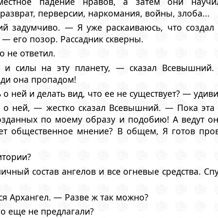
местное падение нравов, а затем они научил
разврат, перверсии, наркомания, войны, злоба...
й задумчиво. — Я уже раскаиваюсь, что создал 
 — его позор. Рассадник скверны.
о не ответил.
и силы на эту планету, — сказал Всевышний.
ди она пропадом!
 ней и делать вид, что ее не существует? — удиви
 о ней, — жестко сказал Всевышний. — Пока эта
созданных по моему образу и подобию! А ведут он
ет общественное мнение? В общем, Я готов пр
итории?
ичный состав ангелов и все огневые средства. Спу
лся Архангел. — Разве ж так можно?
го еще не предлагали?