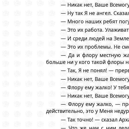
— Никак нет, Ваше Всемогу
— Ну так Я не ангел. Сказ
— Много наших ребят пог
— Это их работа. Улажива
— И среди людей на Земле 
— Это их проблемы. Не см
— Да и флору местную жа
больше ни у кого такой флоры не
— Так, Я не понял! — пре
— Никак нет, Ваше Всемог
— Флору ему жалко! У теб
— Никак нет, Ваше Всемог
— Флору ему жалко, — пр
действительно, это у Меня недур
— Так точно! — сказал Арх
— Что же нам с ним дела