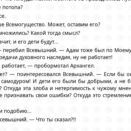
е потопа?
се.
ше Всемогущество. Может, оставим его?
множились? Какой тогда смысл?
ит, и его дети будут...
— перебил Всевышний. — Адам тоже был по Моему
редачи духовного наследия, ну не работает!
о работает, — пробормотал Архангел.
ает? — поинтересовался Всевышний. — Если бы о
 самодуром! И дети его были бы добрыми, а не б
ь? Откуда эта злоба и нетерпимость к чужому мне
е признавать свои ошибки? Откуда это стремление
и подобию...
Всевышний. — Что ты сказал?!!