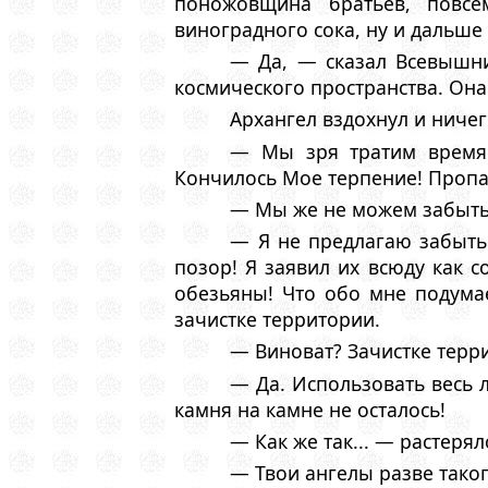
поножовщина братьев, повсе
виноградного сока, ну и дальше 
— Да, — сказал Всевышни
космического пространства. Она
Архангел вздохнул и ничег
— Мы зря тратим время 
Кончилось Мое терпение! Пропа
— Мы же не можем забыть о
— Я не предлагаю забыть
позор! Я заявил их всюду как 
обезьяны! Что обо мне подума
зачистке территории.
— Виноват? Зачистке терр
— Да. Использовать весь л
камня на камне не осталось!
— Как же так... — растеря
— Твои ангелы разве тако