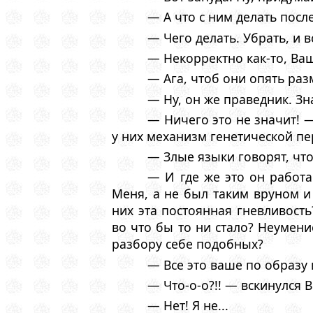
— А что с ним делать посл
— Чего делать. Убрать, и в
— Некорректно как-то, Ва
— Ага, чтоб они опять раз
— Ну, он же праведник. Знач
— Ничего это не значит! 
у них механизм генетической пе
— Злые языки говорят, чт
— И где же это он работ
Меня, а не был таким вруном и
них эта постоянная гневливост
во что бы то ни стало? Неумени
разбору себе подобных?
— Все это ваше по образу 
— Что-о-о?!! — вскинулся 
— Нет! Я не...