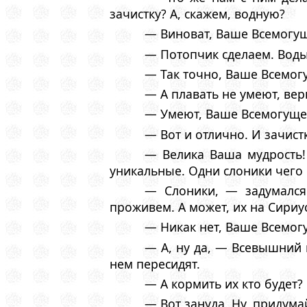
зачистку? А, скажем, водную?
— Виноват, Ваше Всемогущ
— Потопчик сделаем. Воды
— Так точно, Ваше Всемог
— А плавать не умеют, вер
— Умеют, Ваше Всемогущес
— Вот и отлично. И зачист
— Велика Ваша мудрость!
уникальные. Одни слоники чего 
— Слоники, — задумался
проживем. А может, их на Сириу
— Никак нет, Ваше Всемог
— А, ну да, — Всевышний 
нем пересидят.
— А кормить их кто будет?
— Вот зануда. Ну, придума