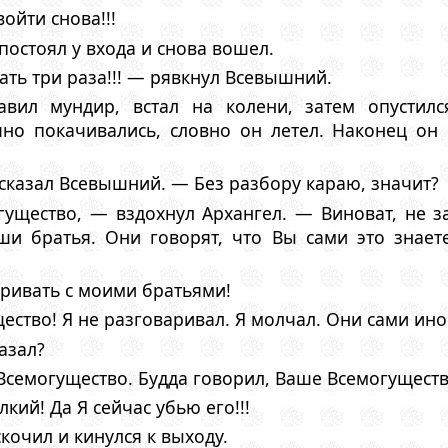
ойти снова!!!
остоял у входа и снова вошел.
ать три раза!!! — рявкнул Всевышний.
равил мундир, встал на колени, затем опустил
чно покачивались, словно он летел. Наконец он 
сказал Всевышний. — Без разбору караю, значит?
ущество, — вздохнул Архангел. — Виноват, не з
ши братья. Они говорят, что Вы сами это знае
аривать с моими братьями!
ство! Я не разговаривал. Я молчал. Они сами ино
азал?
семогущество. Будда говорил, Ваше Всемогуществ
кий! Да Я сейчас убью его!!!
кочил и кинулся к выходу.