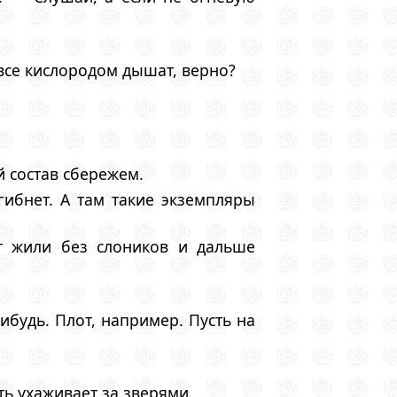
все кислородом дышат, верно?
й состав сбережем.
гибнет. А там такие экземпляры
т жили без слоников и дальше
будь. Плот, например. Пусть на
ть ухаживает за зверями.