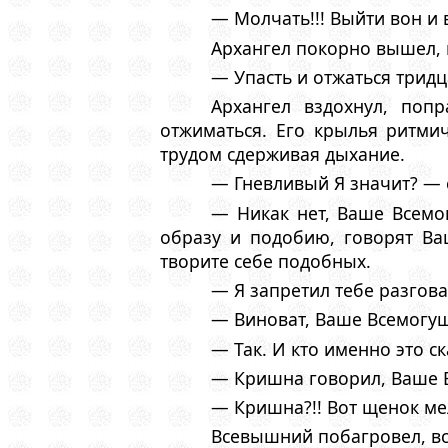
— Молчать!!! Выйти вон и в
Архангел покорно вышел, п
— Упасть и отжаться тридц
Архангел вздохнул, поп
отжиматься. Его крылья ритми
трудом сдерживая дыхание.
— Гневливый Я значит? — 
— Никак нет, Ваше Всемог
образу и подобию, говорят Ва
творите себе подобных.
— Я запретил тебе разгов
— Виноват, Ваше Всемогуще
— Так. И кто именно это ск
— Кришна говорил, Ваше В
— Кришна?!! Вот щенок мел
Всевышний побагровел, вс