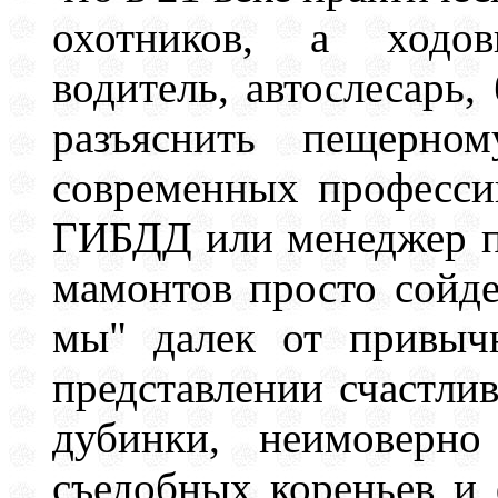
охотников, а ходо
водитель, автослесарь,
разъяснить пещерно
современных профессий
ГИБДД или менеджер по
мамонтов просто сойде
мы" далек от привыч
представлении счастлив
дубинки, неимоверно
съедобных кореньев и 