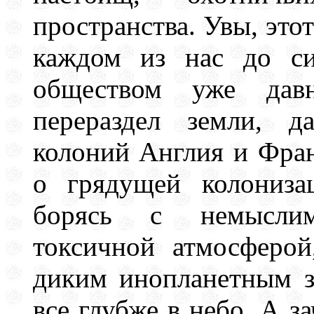
пространства. Увы, это
каждом из нас до си
обществом уже дав
перераздел земли, д
колоний Англия и Фра
о грядущей колониза
борясь с немыслим
токсичной атмосферо
диким инопланетным з
все глубже в небо. А з