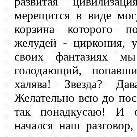
развитая цивилизац
мерещится в виде могу
корзина которого п
желудей - циркония, у
своих фантазиях мы
голодающий, попавши
халява! Звезда? Да
Желательно всю до посл
так понадкусаю! И с
начался наш разговор