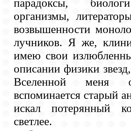
парадоксы, биоло
организмы, литератор
возвышенности моноло
лучников. Я же, клини
имею свои излюбленн
описании физики звезд
Вселенной меня о
вспоминается старый ан
искал потерянный к
светлее.