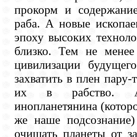
прокорм и содержание
раба. А новые ископае
эпоху высоких техноло
близко. Тем не менее
цивилизации будущег
захватить в плен пару-т
их в рабство. А
инопланетянина (которог
же наше подсознание)
очищать планеты от з