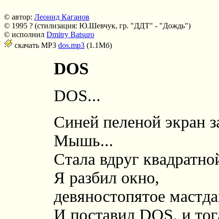
© автор:
Леонид Каганов
© 1995 ? (стилизация: Ю.Шевчук, гр. "ДДТ" - "Дождь")
© исполнил
Dmitry Batsuro
скачать MP3
dos.mp3
(1.1Мб)
DOS
DOS...
Синей пеленой экран 
Мышь...
Стала вдруг квадратно
Я разбил окно,
девяностопятое мастда
И поставил DOS, и тог