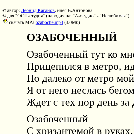
© автор:
Леонид Каганов
, идея В.Антонова
© для "ОСП-студия" (пародия на: "А-студио" - "Нелюбимая")
скачать MP3
ozaboche.mp3
(3.0Мб)
ОЗАБОЧЕННЫЙ
Озабоченный тут ко мне
Прицепился в метро, ид
Но далеко от метро мой
Я от него неслась бегом
Ждет с тех пор день за
Озабоченный
С хризантемой в руках,