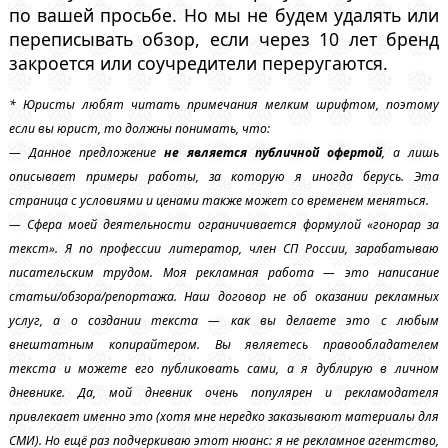
по вашей просьбе. Но мы не будем удалять или
переписывать обзор, если через 10 лет бренд
закроется или соучредители переругаются.
* Юристы любят читать примечания мелким шрифтом, поэтому
если вы юрист, то должны понимать, что:
— Данное предложение
не является публичной офертой
, а лишь
описывает примеры работы, за которую я иногда берусь. Эта
страница с условиями и ценами также может со временем меняться.
— Сфера моей деятельности ограничивается формулой «гонорар за
текст». Я по профессии литератор, член СП России, зарабатываю
писательским трудом. Моя рекламная работа — это написание
статьи/обзора/репортажа. Наш договор не об оказании рекламных
услуг, а о создании текста — как вы делаете это с любым
внештатным копирайтером. Вы являетесь правообладателем
текста и можете его публиковать сами, а я дублирую в личном
дневнике. Да, мой дневник очень популярен и рекламодателя
привлекает именно это (хотя мне нередко заказывают материалы для
СМИ). Но ещё раз подчеркиваю этот нюанс: я не рекламное агентство,