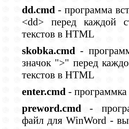
dd.cmd
- программа вст
<dd> перед каждой с
текстов в HTML
skobka.cmd
- программ
значок ">" перед каждо
текстов в HTML
enter.cmd
- программка 
preword.cmd
- програ
файл для WinWord - вы