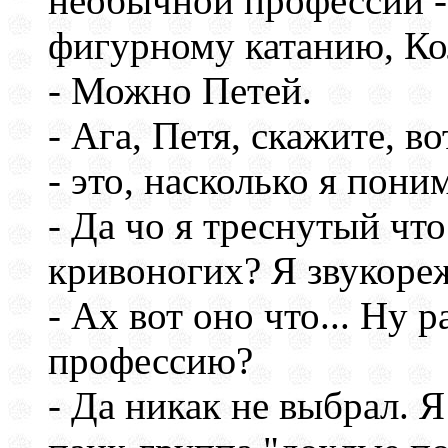
необычной профессии -
фигурному катанию, Ко
- Можно Петей.
- Ага, Петя, скажите, в
- это, насколько я пони
- Да чо я треснутый что
кривоногих? Я звукоре
- Ах вот оно что... Ну 
профессию?
- Да никак не выбрал. 