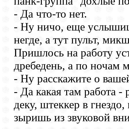
панк-группа "дохлые п
- Да что-то нет.
- Ну ничо, еще услыши
негде, а тут пульт, микш
Пришлось на работу уст
дребедень, а по ночам 
- Ну расскажите о ваше
- Да какая там работа - 
деку, штеккер в гнездо,
зыришь из звуковой вни