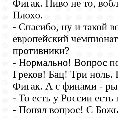
Фигак. Пиво не то, вобл
Плохо.
- Спасибо, ну и такой в
европейский чемпионат
противники?
- Нормально! Вопрос п
Греков! Бац! Три ноль.
Фигак. А с финами - ры
- То есть у России ест
- Понял вопрос! С Бож