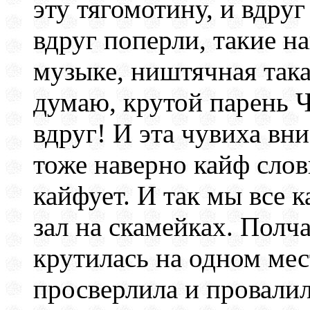
эту тягомотину, и вдру
вдруг поперли, такие н
музыке, ништячная така
думаю, крутой парень Ч
вдруг! И эта чувиха вни
тоже наверно кайф слов
кайфует. И так мы все к
зал на скамейках. Полча
крутилась на одном мес
просверлила и провалила