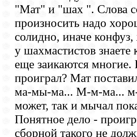
"Мат" и "шах ". Слова 
произносить надо хоро
солидно, иначе конфуз,
у шахмастистов знаете к
еще заикаются многие.
проиграл? Мат поставил
ма-мы-ма... М-м-ма... м
может, так и мычал пок
Понятное дело - проиг
сборной такого не долж