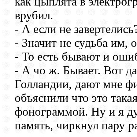
как цыплята в электрогр
врубил.
- А если не завертелись
- Значит не судьба им, 
- То есть бывают и оши
- А чо ж. Бывает. Вот д
Голландии, дают мне ф
объяснили что это такая
фонограммой. Ну и я ду
память, чиркнул пару ра