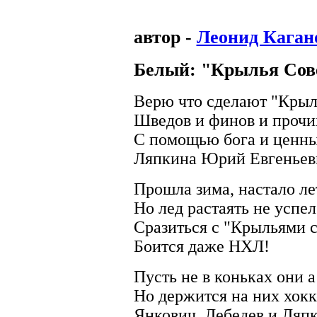
автор -
Леонид Каган
Белый: "Крылья Сов
Верю что сделают "Крыл
Шведов и финов и прочи
С помощью бога и ценны
Ляпкина Юрий Евгеньев
Прошла зима, настало ле
Но лед растаять не успел
Сразиться с "Крыльями с
Боится даже НХЛ!
Пусть не в коньках они а
Но держится на них хокк
Янкович, Лебедев и Ляпк