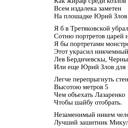
Как жираф среди козлов
Всем издалека заметен
На плошадке Юрий Злов
Я б в Третяковской убра
Сотню портретов царей и
Я бы портретами монстр
Этот украсил никчемный
Лев Бердичевскы, Черны
Или еще Юрий Злов для
Легче перепрыгнуть сте
Высотою метров 5
Чем объехать Лазаренко
Чтобы шайбу отобрать.
Незаменимый никем чел
Лучший зашитник Микул