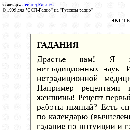
© автор -
Леонид Каганов
© 1999 для "ОСП-Радио" на "Русском радио"
ЭКСТР
ГАДАНИЯ
Драстье вам! Я эк
нетрадиционных наук. И
нетрадиционной медиц
Например рецептами н
женщины! Рецепт первый
работы пьяный? Есть сп
по календарю (вычислен
гадание по интуиции и г