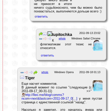
требуют много возни и
не приносят в итоге
ничего судьбоносного, чем бы можно было
похвастаться, выполняются дольше всего :)
2011-09-13 23:02
tupitochka
0
0
whois
Windows Safari Chrome
К
флегматикам этот тезис не
относится.
0
0
whois
Windows Opera
2011-09-18 01:13
Tiger
Еще насчет комментов.
В данный момент по ссылке "следующие (c
2011-09-17_00-31-11) >>"
http://lleo.me/blog/comms?
ncom=next&lastcom=2011-09-17_0[...]
у меня пустая
страница с единственной ссылкой "назад".
Насолько я заметил, это началось вчера или