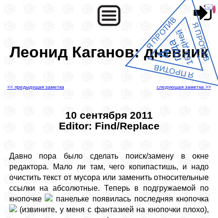
Я ПРОТИВ
Я ПРОТИВ
165 дней
года
Леонид Каганов: дневник
4
Я ПРОТИВ
<< предыдущая заметка
следующая заметка >>
10 сентября 2011
Editor: Find/Replace
Давно пора было сделать поиск/замену в окне
редактора. Мало ли там, чего копипастишь, и надо
очистить текст от мусора или заменить относительные
ссылки на абсолютные. Теперь в подгружаемой по
кнопочке
панельке появилась последняя кнопочка
(извините, у меня с фантазией на кнопочки плохо),