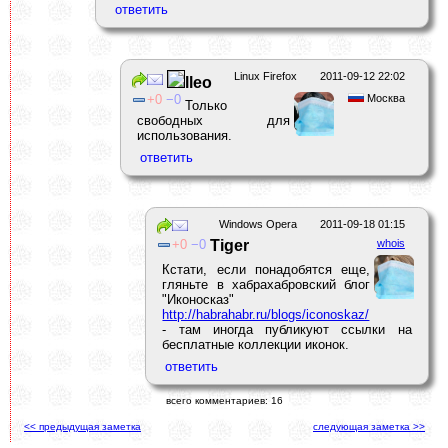
Linux Firefox
2011-09-12 22:02
lleo
0
0
Москва
Только
свободных для
использования.
Windows Opera
2011-09-18 01:15
0
0
Tiger
whois
Кстати, если понадобятся еще,
гляньте в хабрахабровский блог
"Иконосказ"
http://habrahabr.ru/blogs/iconoskaz/
- там иногда публикуют ссылки на
бесплатные коллекции иконок.
всего комментариев: 16
<< предыдущая заметка
следующая заметка >>