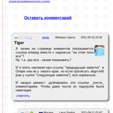
архив понравившихся мне ссылок
Оставить комментарий
0
0
whois
Windows Opera
2011-09-10 23:26
Tiger
А зачем на странице комментов показывается
ссылка вперед вместе с надписью "на этом пока
все"?
Ну, т.е. раз все - зачем показывать?
И я опять напомню про ссылку "предыдущая заметка": в
Опере она не у левого края, но если прописать align=left
(как у сылки "следующая заметка"), все нормально.
И заодно реквест: дублировать эти ссылки _после_
комментариев. Чтобы даже после их подгрузки была
навигация.
0
Москва
Linux Firefox
2011-09-11 02:47