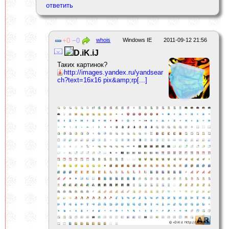
0
0
whois
Windows IE
2011-09-12 21:56
D.iK.iJ
Таких картинок?
http://images.yandex.ru/yandsear
ch?text=16x16 pix&amp;rp[...]