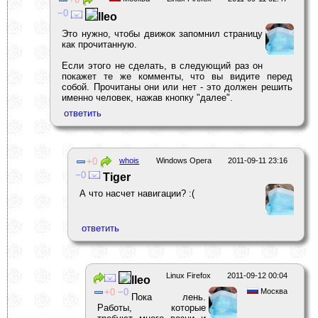
0
lleo
Это нужно, чтобы движок запомнил страницу
как прочитанную.
Если этого не сделать, в следующий раз он
покажет те же комменты, что вы видите перед
собой. Прочитаны они или нет - это должен решить
именно человек, нажав кнопку "далее".
0
whois
Windows Opera
2011-09-11 23:16
0
Tiger
А что насчет навигации? :(
Linux Firefox
2011-09-12 00:04
lleo
0
0
Москва
Пока лень.
Работы, которые