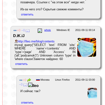
позавчера. Ссылки с "на этом все" нигде нет.
Из-за чего это? Скрытые свежие комменты?
0
0
whois
Windows IE
2011-09-11 00:14
D.iK.iJ
http://lleo.me/blog/contents
mysql_query("SELECT `text` FROM `site`
WHERE `name`='contents' AND
`type`='page' AND `Access` IN
('all','podzamok')") Unknown column 'type' in
'where clause'Заметок найдено: 60
0
Москва
Linux Firefox
2011-09-11 03:00
0
lleo
И сейчас так?