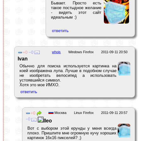
Бывает. Просто есть
такое постыдное желание
- видеть этот сайт
идеальным :)
0
0
whois
Windows Firefox
2011-09-11 20:50
Ivan
Обычно для поиска используется картинка на
коей изображена лупа. Лучше в подобном случае
не изобретать велосипед а использовать
устоявшийся символ.
Хотя это мое ИМХО.
0
Москва
Linux Firefox
2011-09-11 20:57
0
lleo
Вот с выбором этой ерунды у меня всегда
плохо. Пришлите мне огромную кучу хороших
картинок 16x16 пикселей? ;)