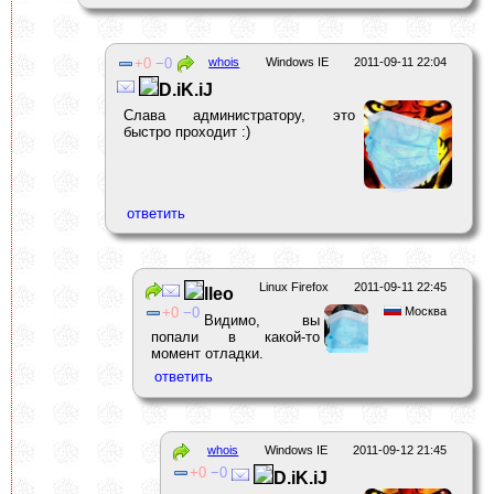
0
0
whois
Windows IE
2011-09-11 22:04
D.iK.iJ
Слава администратору, это
быстро проходит :)
Linux Firefox
2011-09-11 22:45
lleo
0
0
Москва
Видимо, вы
попали в какой-то
момент отладки.
whois
Windows IE
2011-09-12 21:45
0
0
D.iK.iJ