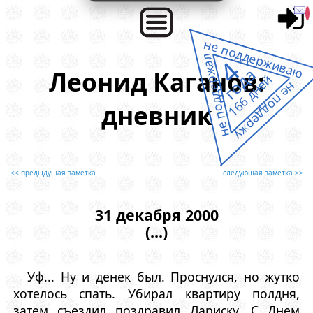
не поддерживаю
не поддержал
4
года
Леонид Каганов:
166 дней
не поддержу
дневник
<< предыдущая заметка
следующая заметка >>
31 декабря 2000
(...)
Уф... Ну и денек был. Проснулся, но жутко
хотелось спать. Убирал квартиру полдня,
затем съездил поздравил Лариску. С Днем