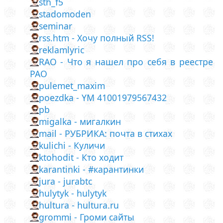
sth_f5
stadomoden
seminar
rss.htm - Хочу полный RSS!
reklamlyric
RAO - Что я нашел про себя в реестре
РАО
pulemet_maxim
poezdka - YM 41001979567432
pb
migalka - мигалкин
mail - РУБРИКА: почта в стихах
kulichi - Куличи
ktohodit - Кто ходит
karantinki - #карантинки
jura - jurabtc
hulytyk - hulytyk
hultura - hultura.ru
grommi - Громи сайты