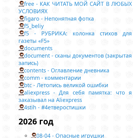
free - КАК ЧИТАТЬ МОЙ САЙТ В ЛЮБЫХ
УСЛОВИЯХ
figaro - Непонятная фотка
f5_beliy
f5 - РУБРИКА: колонка стихов для
газеты «F5»
documents
document - сканы документов (закрытая
запись)
contents - Оглавление дневника
comm - комментарии
btc - Летопись великой ошибки
aliexpress - Для себя памятка: что я
заказывал на Aliexpress
4stih - #4етверостишки
2026 год
08-04 - Опасные игрушки