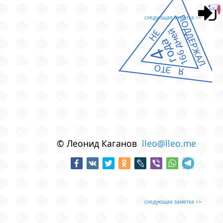
ПОДДЕРЖАЛ
следующая заметка >>
166 дней
НЕ
года
4
Я ЭТО
© Леонид Каганов
lleo@lleo.me
следующая заметка >>