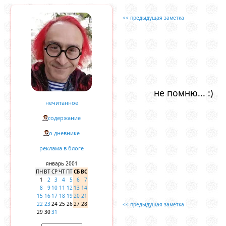
<< предыдущая заметка
не помню... :)
нечитанное
содержание
о дневнике
реклама в блоге
январь 2001
ПН
ВТ
СР
ЧТ
ПТ
СБ
ВС
1
2
3
4
5
6
7
8
9
10
11
12
13
14
15
16
17
18
19
20
21
22
23
24
25
26
27
28
<< предыдущая заметка
29
30
31