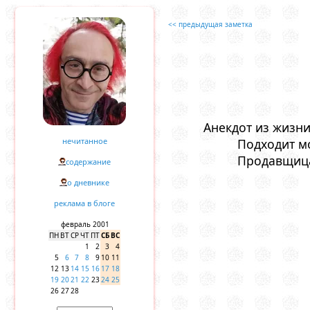
<< предыдущая заметка
Анекдот из жизни
нечитанное
Подходит мо
Продавщица:
содержание
о дневнике
реклама в блоге
февраль 2001
ПН
ВТ
СР
ЧТ
ПТ
СБ
ВС
1
2
3
4
5
6
7
8
9
10
11
12
13
14
15
16
17
18
19
20
21
22
23
24
25
26
27
28