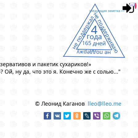
следующая заметка >>
не поддерживаю
не поддержал
4
года
165 дней
не поддержу
зервативов и пакетик сухариков!»
Ой, ну да, что это я. Конечно же с солью..."
© Леонид Каганов
lleo@lleo.me