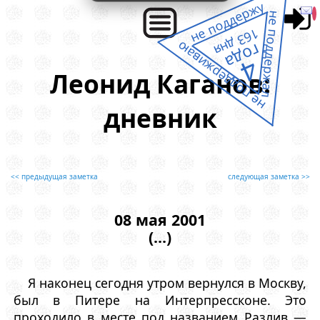
не поддержу
не поддержал
163 дня
не поддерживаю
года
4
Леонид Каганов:
дневник
<< предыдущая заметка
следующая заметка >>
08 мая 2001
(...)
Я наконец сегодня утром вернулся в Москву,
был в Питере на Интерпрессконе. Это
проходило в месте под названием Разлив —