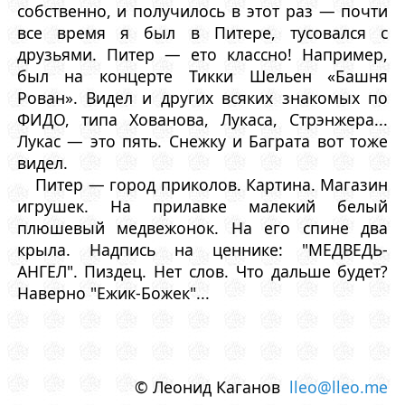
собственно, и получилось в этот раз — почти
все время я был в Питере, тусовался с
друзьями. Питер — ето классно! Например,
был на концерте Тикки Шельен «Башня
Рован». Видел и других всяких знакомых по
ФИДО, типа Хованова, Лукаса, Стрэнжера...
Лукас — это пять. Снежку и Баграта вот тоже
видел.
Питер — город приколов. Картина. Магазин
игрушек. На прилавке малекий белый
плюшевый медвежонок. На его спине два
крыла. Надпись на ценнике: "МЕДВЕДЬ-
АНГЕЛ". Пиздец. Нет слов. Что дальше будет?
Наверно "Ежик-Божек"...
© Леонид Каганов
lleo@lleo.me