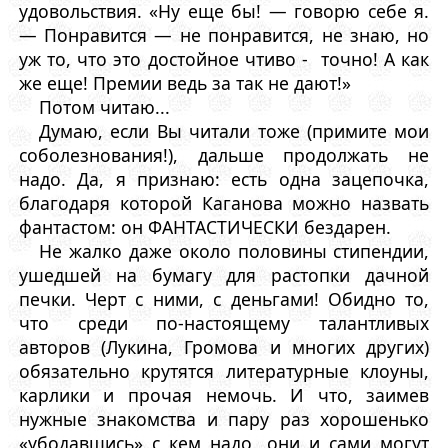
удовольствия. «Ну еще бы! — говорю себе я.
— Понравится — не понравится, не знаю, но
уж то, что это достойное чтиво - точно! А как
же еще! Премии ведь за так не дают!»
Потом читаю...
Думаю, если Вы читали тоже (примите мои
соболезнования!), дальше продолжать не
надо. Да, я признаю: есть одна зацепочка,
благодаря которой Каганова можно назвать
фантастом: он ФАНТАСТИЧЕСКИ бездарен.
Не жалко даже около половины стипендии,
ушедшей на бумагу для растопки дачной
печки. Черт с ними, с деньгами! Обидно то,
что среди по-настоящему талантливых
авторов (Лукина, Громова и многих других)
обязательно крутятся литературные клоуны,
карлики и прочая немочь. И что, заимев
нужные знакомства и пару раз хорошенько
«убодавшись» с кем надо, они и сами могут