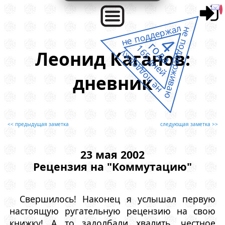
не поддержал
не поддерживаю
4
года
165 дней
Леонид Каганов:
не поддержу
дневник
<< предыдущая заметка
следующая заметка >>
23 мая 2002
Рецензия на "Коммутацию"
Свершилось! Наконец я услышал первую
настоящую ругательную рецензию на свою
книжку! А то задолбали хвалить, честное