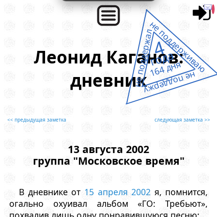
не поддерживаю
не поддержал
4
Леонид Каганов:
года
164 дня
дневник
не поддержу
<< предыдущая заметка
следующая заметка >>
13 августа 2002
группа "Московское время"
В дневнике от
15 апреля 2002
я, помнится,
огально охуивал альбом «ГО: Требьют»,
похвалив лишь одну понравившуюся песню: