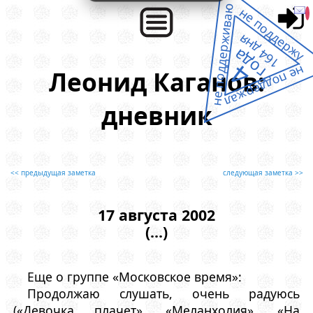
не поддерживаю
не поддержу
164 дня
года
4
не поддержал
Леонид Каганов:
дневник
<< предыдущая заметка
следующая заметка >>
17 августа 2002
(...)
Еще о группе «Московское время»:
Продолжаю слушать, очень радуюсь
(«Девочка плачет», «Меланхолия», «На