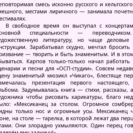
еповторимая смесь исконно русского и кельтского
мешного, местами лиричного — занимала почетн
естивалях.
В свободное время он выступал с концертам
сновной специальности — переводчиком
удожественную литературу, но чаще деловые 
нструкции. Зарабатывал скудно, мечтал бросить
ризвание — творить и быть знаменитым. И в этом
бываться. Карпов только-только начал работать 
ценарии и песни для «ОСП-студии». Совсем неда
цену знаменитый мюзикл «Чикаго», блестяще пе
амечалась презентация первого настоящего, 
льбома. Задумывалась книга — стихи, рассказы, 
удожника чтобы рисовать карикатуры, благо нед
ыло: «Мексиканец за столом. Огромное сомбрер
идны только нос и огромные усы. Мексиканец ч
оне, на столе — тарелка, в которой лежат два пер
тами. Они злорадно ухмыляются. Один перец гово
адерём ему задницу!»