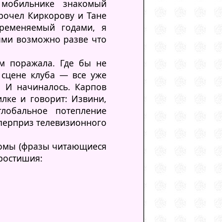
 мобильнике знакомый
рочел Киркорову и Тане
бременяемый годами, я
ями возможно разве что
ом поражала. Где бы не
 сцене клуба — все уже
. И начиналось. Карпов
лке и говорит: Извини,
глобальное потепление
уперприз телевизионного
ромы (фразы читающиеся
ростишия: