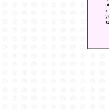
о
к
у
в