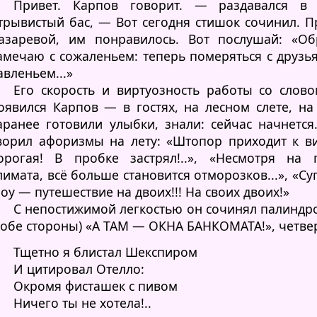
Привет. Карпов говорит. — раздавался в
трывистый бас, — Вот сегодня стишок сочинил. П
азаревой, им понравилось. Вот послушай: «О
амечаю с сожаленьем: теперь померяться с друзь
авленьем...»
Его скорость и виртуозность работы со слов
оявился Карпов — в гостях, на лесном слете, на
аранее готовили улыбки, знали: сейчас начнется
ворил афоризмы на лету: «Штопор приходит к ви
орогая! В пробке застрял!..», «Несмотря на 
лимата, всё больше становится отморозков...», «С
оу — путешествие на двоих!!! На своих двоих!»
С непостижимой легкостью он сочинял палинд
 обе стороны) «А ТАМ — ОКНА БАНКОМАТА!», четве
Тщетно я блистал Шекспиром
И цитировал Отелло:
Окромя фисташек с пивом
Ничего ты не хотела!..