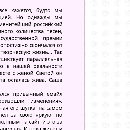
все кажется, будто мы
ацией. Но однажды мы
аменитейший российский
много количества песен,
сударственной премии
ропостижно скончался от
творческую жизнь... Так
уществует параллельная
Но в нашей реальности
есте с женой Светой он
та осталась жива. Саша
нулся привычный емайл
роизошли изменения»,
ная его шутка, на самом
пел за свою яркую, но
енным на сайт, и это за
августа». И пока живет и