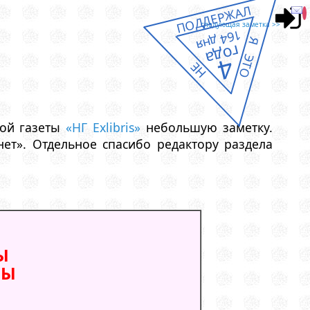
ПОДДЕРЖАЛ
следующая заметка >>
164 дня
Я ЭТО
года
4
НЕ
мой газеты
«НГ Exlibris»
небольшую заметку.
рнет». Отдельное спасибо редактору раздела
Ы
ВЫ