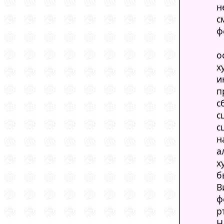
н
с
ф
о
х
и
п
с
с
с
н
а
х
б
В
ф
р
Н