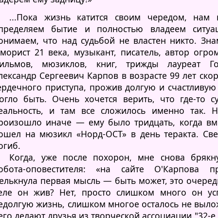
...Пока жизнь катится своим чередом, нам 
пределяем бытие и полностью владеем ситу
онимаем, что над судьбой не властен никто. Зн
морист 21 века, музыкант, писатель, автор огро
ильмов, мюзиклов, книг, трижды лауреат Го
лександр Сергеевич Карпов в возрасте 99 лет ско
ердечного приступа, прожив долгую и счастливую 
огло быть. Очень хочется верить, что где-то с
еальность, и там все сложилось именно так. 
роизошло иначе — ему было тридцать, когда вм
ошел на мюзикл «Норд-ОСТ» в день теракта. Све
огиб.
Когда, уже после похорон, мне снова бряк
обота-оповестителя: «на сайте О'Карпова п
елькнула первая мысль — быть может, это очеред
еле он жив? Нет, просто слишком много он ус
едолгую жизнь, слишком многое осталось не вылож
его делают друзья из творческой ассоциации "32-е 