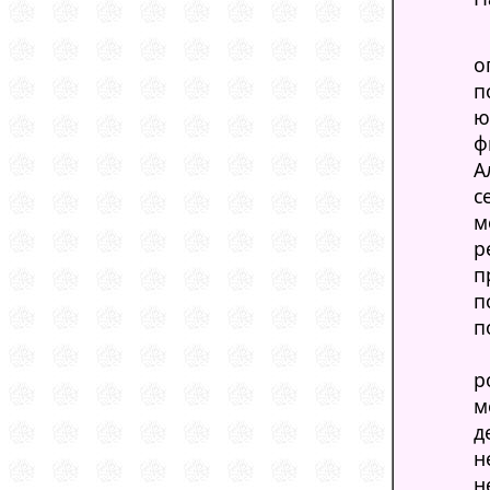
о
п
ю
ф
А
с
м
р
п
п
п
р
м
д
н
н