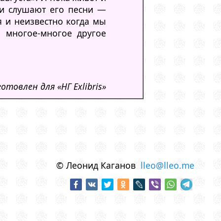
 и слушают его песни —
я и неизвестно когда мы
и многое-многое другое
товлен для «НГ Exlibris»
© Леонид Каганов
lleo@lleo.me