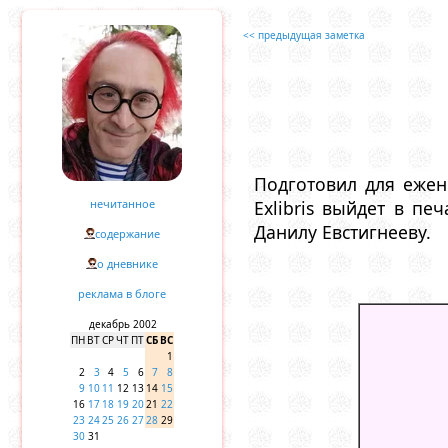
<< предыдущая заметка
Подготовил для еже
нечитанное
Exlibris выйдет в пе
Данилу Евстигнееву.
содержание
о дневнике
реклама в блоге
декабрь 2002
ПН
ВТ
СР
ЧТ
ПТ
СБ
ВС
1
2
3
4
5
6
7
8
9
10
11
12
13
14
15
16
17
18
19
20
21
22
23
24
25
26
27
28
29
30
31