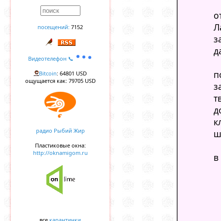
о
Л
посещений:
7152
з
д
Видеотелефон 📞
п
Bitcoin
: 64801 USD
ощущается как: 79705 USD
з
т
д
к
радио Рыбий Жир
ш
Пластиковые окна:
http://oknamigom.ru
в
все
карантинки