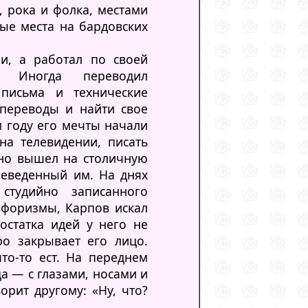
, рока и фолка, местами
ые места на бардовских
и, а работал по своей
. Иногда переводил
письма и технические
 переводы и найти свое
 году его мечты начали
на телевидении, писать
вно вышел на столичную
реведенный им. На днях
студийно записанного
афоризмы, Карпов искал
остатка идей у него не
о закрывает его лицо.
то-то ест. На переднем
ца — с глазами, носами и
рит другому: «Ну, что?