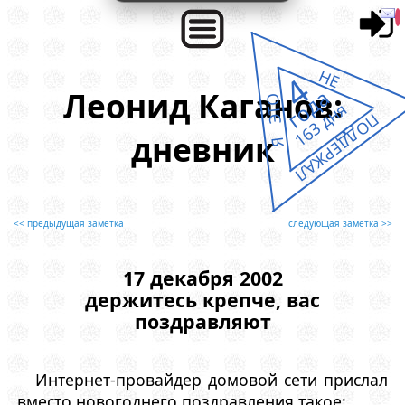
НЕ
4
года
Леонид Каганов:
Я ЭТО
163 дня
ПОДДЕРЖАЛ
дневник
<< предыдущая заметка
следующая заметка >>
17 декабря 2002
держитесь крепче, вас
поздравляют
Интернет-провайдер домовой сети прислал
вместо новогоднего поздравления такое: