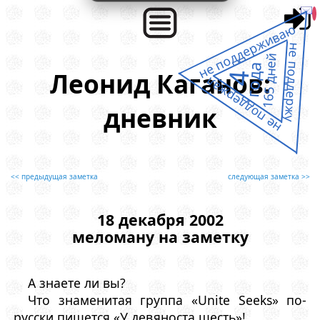
не поддерживаю
не поддержу
165 дней
года
Леонид Каганов:
4
не поддержал
дневник
<< предыдущая заметка
следующая заметка >>
18 декабря 2002
меломану на заметку
А знаете ли вы?
Что знаменитая группа «Unite Seeks» по-
русски пишется «У девяноста шесть»!