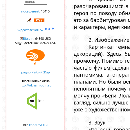
разочаровавшимся в 
посещений:
13415
героя по поводу обна
это за барбитуровая м
и характеры, идея кн
Видеотелефон 📞
Bitcoin
: 64398 USD
2. Изображение
ощущается как: 82429 USD
Картинка темн
декораций). Здесь 
промолчу. Помимо тем
частью фильм сделан 
радио Рыбий Жир
пантомима, а опера
планами. Но были ве
Пластиковые окна:
http://oknamigom.ru
непонятным почему т
молчу про «Беги, Лол
взгляд, сильно лучше
уже о художественном
3. Звук
все
карантинки
Что речь герое