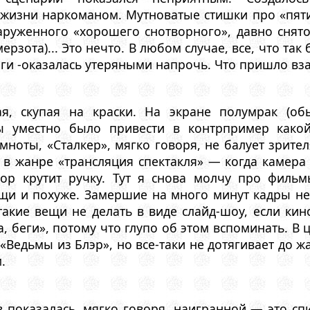
жизни наркоманом. Мутноватые стишки про «пяти
руженного «хорошего снотворного», давно снятог
ерзота)... Это нечто. В любом случае, все, что так
иги -оказалась утеряными напрочь. Что пришло вз
ая, скупая на краски. На экране полумрак (о
бы уместно было привести в контрпример како
ноты, «Сталкер», мягко говоря, не балует зрите
в жанре «трансляция спектакля» — когда камера 
тор крутит ручку. Тут я снова молчу про филь
щи и похуже. Замершие на много минут кадры н
акие вещи не делать в виде слайд-шоу, если кин
а, беги», потому что глупо об этом вспоминать. В
 «Ведьмы из Блэр», но все-таки не дотягивает до 
.
в показалась, мягко говоря, наигранной — это сп