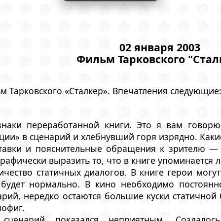
02 января 2003
Фильм Тарковского "Стал
м Тарковского «Сталкер». Впечатления следующие
знаки переработанной книги. Это я вам говорю
ии» в сценарий и хлебнувший горя изрядно. Каки
ставки и пояснительные обращения к зрителю — 
рафически выразить то, что в книге упоминается 
ичество статичных диалогов. В книге герои могут
 будет нормально. В кино необходимо постоянн
рий, нередко остаются большие куски статичной 
пофиг.
ценарий показался неприятным. Создалос