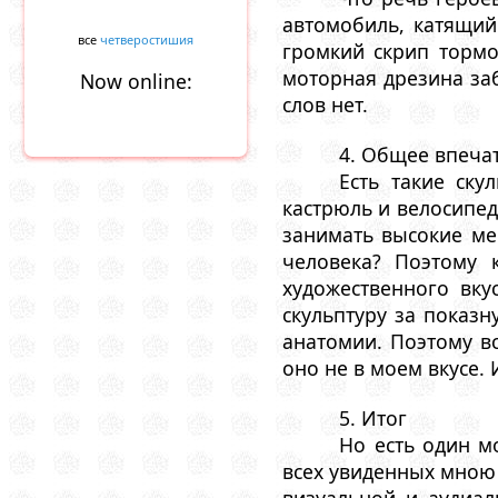
автомобиль, катящийс
все
четверостишия
громкий скрип тормо
моторная дрезина заб
Now online:
слов нет.
4. Общее впеча
Есть такие ску
кастрюль и велосипед
занимать высокие мес
человека? Поэтому 
художественного вку
скульптуру за показ
анатомии. Поэтому в
оно не в моем вкусе. 
5. Итог
Но есть один м
всех увиденных мною 
визуальной и аудиал