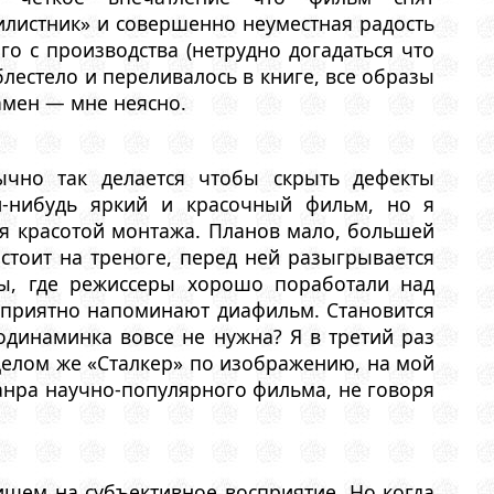
листник» и совершенно неуместная радость
о с производства (нетрудно догадаться что
 блестело и переливалось в книге, все образы
амен — мне неясно.
бычно так делается чтобы скрыть дефекты
й-нибудь яркий и красочный фильм, но я
ля красотой монтажа. Планов мало, большей
стоит на треноге, перед ней разыгрывается
мы, где режиссеры хорошо поработали над
еприятно напоминают диафильм. Становится
одинаминка вовсе не нужна? Я в третий раз
 целом же «Сталкер» по изображению, на мой
жанра научно-популярного фильма, не говоря
ишем на субъективное восприятие. Но когда