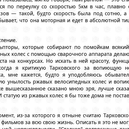
я по переулку со скоростью 5км в час, плавно о
зов — такой, будто скорость была под сотню, а 
ывает, что она моторная и едет в абсолютной тиш
тление.
льпторы, которые собирают по помойкам всякий
ных колес с помощью сварочного аппарата делают
та на конкурсах. Но искать в ней красоту, функ
когда я критикую Тарковского за вопиющую н
са, мне кажется, будто я уподобляюсь обывате
ную унылость ржавых велосипедных колес и вопи
се вышесказанное сказано мною зря, лучше сказа
И статую из ржавых колес я бы тоже дома не поста
омент, из-за которого я отныне считаю Тарковск
фильмов за всю свою жизнь. Описать я это не могу
ьной неприглядности, "Сталкер" потрясающе та