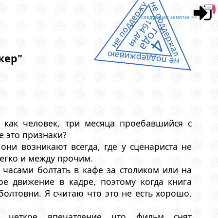
не поддержу
не поддержал
следующая заметка >>
164 дня
года
4
не поддерживаю
кер"
:
 как человек, три месяца проебавшийся с
е это признаки?
они возникают всегда, где у сценариста не
легко и между прочим.
 часами болтать в кафе за столиком или на
ое движение в кадре, поэтому когда книга
болтовни. Я считаю что это не есть хорошо.
ь четкое впечатление что фильм снят