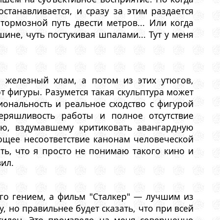
станавливается, и сразу за этим раздается
тормозной путь двести метров... Или когда
ине, чуть постукивая шпалами... Тут у меня
 железный хлам, а потом из этих утюгов,
 фигуры. Разумется такая скульптура может
циональность и реальное сходство с фигурой
еряшливость работы и полное отсутствие
лю, вздумавшему критиковать авангардную
ющее несоответствие канонам человеческой
ть, что я просто не понимаю такого кино и
вил.
ого гением, а фильм "Сталкер" — лучшим из
, но правильнее будет сказать, что при всей
ктилен. Это произвело на меня совершенно