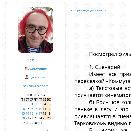
<< предыдущая заметка
Посмотрел филь
нечитанное
1. Сценарий
содержание
Имеет все при
о дневнике
переделкой «Коммутац
реклама в блоге
а) Текстовые в
получается кинематог
январь 2003
ПН
ВТ
СР
ЧТ
ПТ
СБ
ВС
б) Большое кол
1
2
3
4
5
пеньке в лесу и это
6
7
8
9
10
11
12
13
14
15
16
17
18
19
превращается в сцена
20
21
22
23
24
25
26
Тарковскому видимо 
27
28
29
30
31
В целом же с