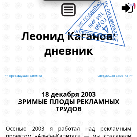
не поддержу
не поддержал
164 дня
года
4
не поддерживаю
Леонид Каганов:
дневник
<< предыдущая заметка
следующая заметка >>
18 декабря 2003
ЗРИМЫЕ ПЛОДЫ РЕКЛАМНЫХ
ТРУДОВ
Осенью 2003 я работал над рекламным
проектом «Альфа-Капитал» — мы создавали