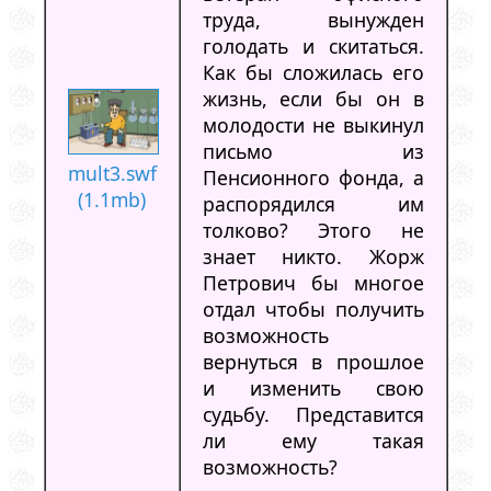
труда, вынужден
голодать и скитаться.
Как бы сложилась его
жизнь, если бы он в
молодости не выкинул
письмо из
mult3.swf
Пенсионного фонда, а
(1.1mb)
распорядился им
толково? Этого не
знает никто. Жорж
Петрович бы многое
отдал чтобы получить
возможность
вернуться в прошлое
и изменить свою
судьбу. Представится
ли ему такая
возможность?