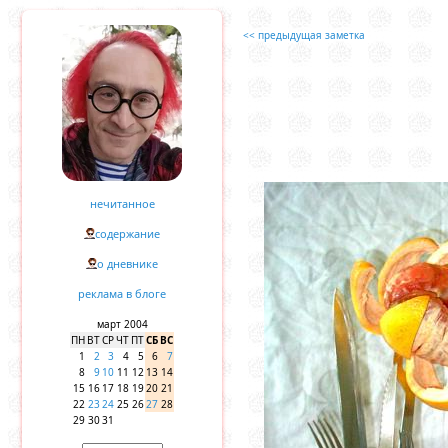
<< предыдущая заметка
нечитанное
содержание
о дневнике
реклама в блоге
март 2004
ПН
ВТ
СР
ЧТ
ПТ
СБ
ВС
1
2
3
4
5
6
7
8
9
10
11
12
13
14
15
16
17
18
19
20
21
22
23
24
25
26
27
28
29
30
31