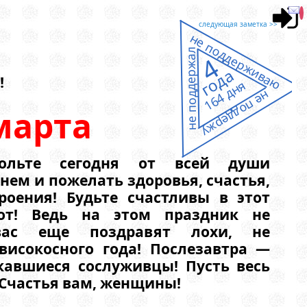
следующая заметка >>
не поддерживаю
не поддержал
4
года
!
164 дня
не поддержу
марта
ольте сегодня от всей души
нем и пожелать здоровья, счастья,
роения! Будьте счастливы в этот
от! Ведь на этом праздник не
 вас еще поздравят лохи, не
исокосного года! Послезавтра —
кавшиеся сослуживцы! Пусть весь
! Счастья вам, женщины!