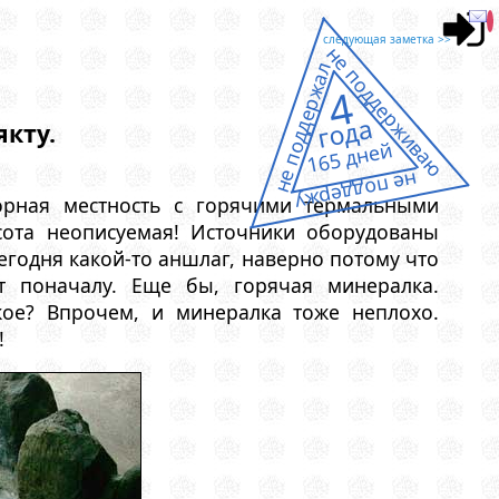
следующая заметка >>
не поддерживаю
не поддержал
4
года
якту.
165 дней
не поддержу
горная местность с горячими термальными
асота неописуемая! Источники оборудованы
егодня какой-то аншлаг, наверно потому что
т поначалу. Еще бы, горячая минералка.
ское? Впрочем, и минералка тоже неплохо.
!