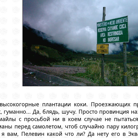
 высокогорные плантации коки. Проезжающих пр
, гуманно... Да, блядь, шучу. Просто провинция н
майлы с просьбой ни в коем случае не пытаться
маны перед самолетом, чтоб случайно пару килог
 я вам, Пелевин какой что ли? Да нету его в Эк