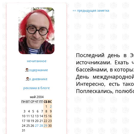
<< предыдущая заметка
Последний день в Эк
нечитанное
источниками. Ехать 
бассейнами, в которы
содержание
День международной
о дневнике
Интересно, есть так
реклама в блоге
Поплескались, полюбо
май 2004
ПН
ВТ
СР
ЧТ
ПТ
СБ
ВС
1
2
3
4
5
6
7
8
9
10
11
12
13
14
15
16
17
18
19
20
21
22
23
24
25
26
27
28
29
30
31