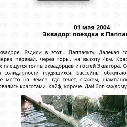
01 мая 2004
Эквадор: поездка в Паппа
вадоре. Ездили в этот... Паппаякту. Далекая 
через перевал, через горы, на высоту 4км. Кр
х плещутся толпы эквадорцев и гостей Экватора. С
 солидарности трудящихся. Бассейны обжигаю
ое место на Земле, где течет, скажем, шампан
вались красотами. Кайф, короче. Дай бог каждому