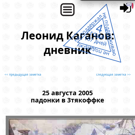
не поддерживаю
не поддержал
4
года
Леонид Каганов:
167 дней
не поддержу
дневник
<< предыдущая заметка
следующая заметка >>
25 августа 2005
падонки в 3тякоффке