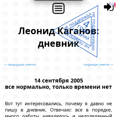
не поддержал
не поддерживаю
4
года
Леонид Каганов:
166 дней
не поддержу
дневник
<< предыдущая заметка
следующая заметка >>
14 сентября 2005
все нормально, только времени нет
Вот тут интересовались, почему я давно не
пишу в дневник. Отвечаю: все в порядке,
много работы навалилось и недоделанный