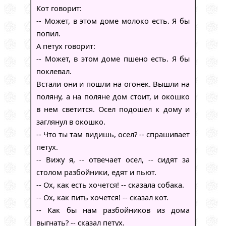
Кот говорит:
-- Может, в этом доме молоко есть. Я бы
попил.
А петух говорит:
-- Может, в этом доме пшено есть. Я бы
поклевал.
Встали они и пошли на огонек. Вышли на
поляну, а на поляне дом стоит, и окошко
в нем светится. Осел подошел к дому и
заглянул в окошко.
-- Что ты там видишь, осел? -- спрашивает
петух.
-- Вижу я, -- отвечает осел, -- сидят за
столом разбойники, едят и пьют.
-- Ох, как есть хочется! -- сказала собака.
-- Ох, как пить хочется! -- сказал кот.
-- Как бы нам разбойников из дома
выгнать? -- сказал петух.