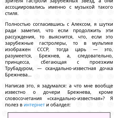
зрителя гастроли зарубежных звезд, а они
ассоциировались именно с музыкой такого
стиля.
Полностью согласившись с Алексом, я шутки
ради заметил, что если продолжить эти
рассуждения, то выяснится, что, если это
зарубежные гастролеры, то в мультике
изображен СССР, тогда царь — это,
разумеется, Брежнев, а, следовательно,
принцесса, сбегающая с проезжим
Трубадуром, — скандально-известная дочка
Брежнева...
Написав это, я задумался: а что мне вообще
известно о дочери Брежнева, кроме
словосочетания «скандально-известная»? Я
полез в
интернет
и обалдел: