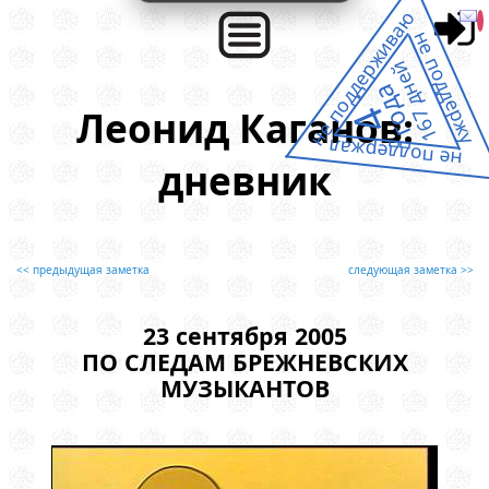
не поддерживаю
не поддержу
167 дней
года
4
Леонид Каганов:
не поддержал
дневник
<< предыдущая заметка
следующая заметка >>
23 сентября 2005
ПО СЛЕДАМ БРЕЖНЕВСКИХ
МУЗЫКАНТОВ