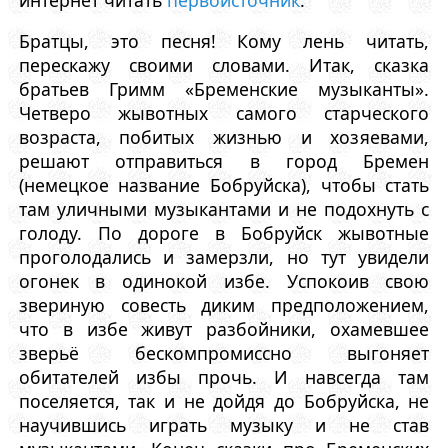
Братцы, это песня! Кому лень читать,
перескажу своими словами. Итак, сказка
братьев Гримм «Бременские музыканты».
Четверо жывотных самого старческого
возраста, побитых жизнью и хозяевами,
решают отправиться в город Бремен
(немецкое название Бобруйска), чтобы стать
там уличными музыкантами и не подохнуть с
голоду. По дороге в Бобруйск жывотные
проголодались и замерзли, но тут увидели
огонек в одинокой избе. Успокоив свою
звериную совесть диким предположением,
что в избе живут разбойники, охамевшее
зверьё бескомпромиссно выгоняет
обитателей избы прочь. И навсегда там
поселяется, так и не дойдя до Бобруйска, не
научившись играть музыку и не став