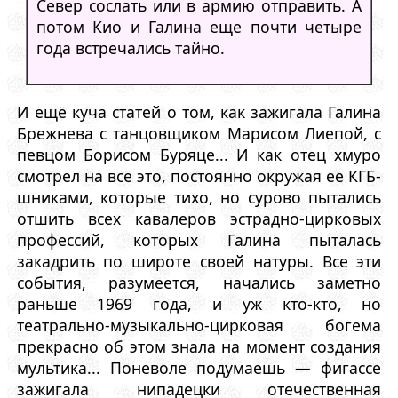
Север сослать или в армию отправить. А
потом Кио и Галина еще почти четыре
года встречались тайно.
И ещё куча статей о том, как зажигала Галина
Брежнева с танцовщиком Марисом Лиепой, с
певцом Борисом Буряце... И как отец хмуро
смотрел на все это, постоянно окружая ее КГБ-
шниками, которые тихо, но сурово пытались
отшить всех кавалеров эстрадно-цирковых
профессий, которых Галина пыталась
закадрить по широте своей натуры. Все эти
события, разумеется, начались заметно
раньше 1969 года, и уж кто-кто, но
театрально-музыкально-цирковая богема
прекрасно об этом знала на момент создания
мультика... Поневоле подумаешь — фигассе
зажигала нипадецки отечественная