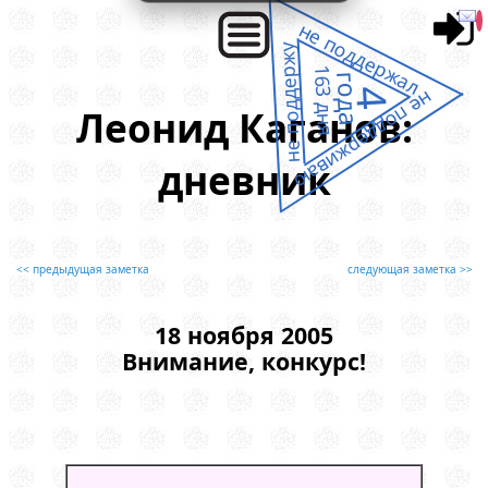
не поддержал
не поддержу
163 дня
года
4
не поддерживаю
Леонид Каганов:
дневник
<< предыдущая заметка
следующая заметка >>
18 ноября 2005
Внимание, конкурс!