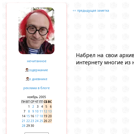
<< предыдущая заметка
Набрел на свои архив
нечитанное
интернету многие из 
содержание
о дневнике
реклама в блоге
ноябрь 2005
ПН
ВТ
СР
ЧТ
ПТ
СБ
ВС
1
2
3
4
5
6
7
8
9
10
11
12
13
14
15
16
17
18
19
20
21
22
23
24
25
26
27
28
29
30