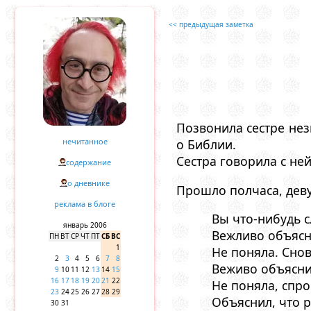
<< предыдущая заметка
Позвонила сестре нез
нечитанное
о Библии.
Сестра говорила с ней
содержание
о дневнике
Прошло полчаса, деву
реклама в блоге
Вы что-нибудь 
январь 2006
Вежливо объясн
ПН
ВТ
СР
ЧТ
ПТ
СБ
ВС
1
Не поняла. Сно
2
3
4
5
6
7
8
Веживо объяснил
9
10
11
12
13
14
15
16
17
18
19
20
21
22
Не поняла, спро
23
24
25
26
27
28
29
Объяснил, что 
30
31