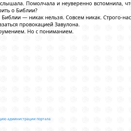
е слышала. Помолчала и неуверенно вспомнила, чт
рить о Библии?
о Библии — никак нельзя. Совсем никак. Строго-н
азаться провокацией Завулона.
доумением. Но с пониманием.
ацию администрации портала