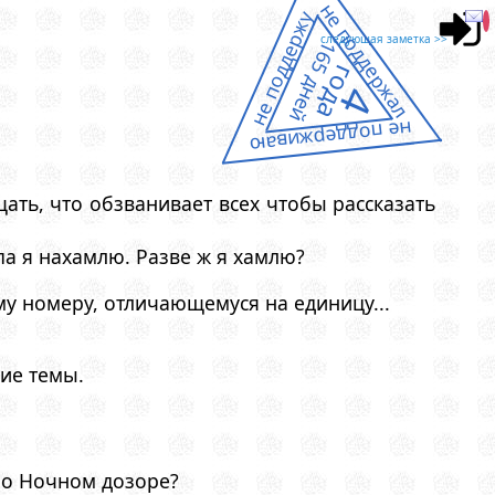
не поддержал
не поддержу
следующая заметка >>
165 дней
года
4
не поддерживаю
ать, что обзванивает всех чтобы рассказать
ипа я нахамлю. Разве ж я хамлю?
у номеру, отличающемуся на единицу...
кие темы.
 о Ночном дозоре?