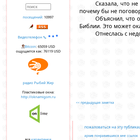
Сказала, что н
почему бы не погово
посещений:
10997
Объяснил, что 
Библии. Это может ок
Отнеслась с не
Видеотелефон 📞
Bitcoin
: 65059 USD
ощущается как: 76119 USD
радио Рыбий Жир
Пластиковые окна:
http://oknamigom.ru
<< предыдущая заметка
пожаловаться на эту публик
архив понравившихся мне ссылок
все
карантинки