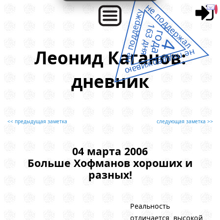
не поддержал
не поддержу
163 дня
года
4
Леонид Каганов:
не поддерживаю
дневник
<< предыдущая заметка
следующая заметка >>
04 марта 2006
Больше Хофманов хороших и
разных!
Реальность
отличается высокой