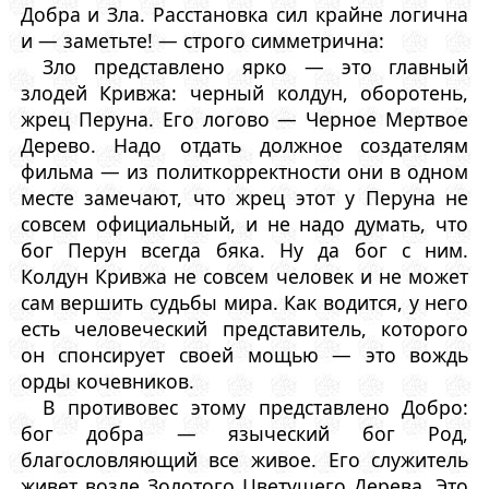
Добра и Зла. Расстановка сил крайне логична
и — заметьте! — строго симметрична:
Зло представлено ярко — это главный
злодей Кривжа: черный колдун, оборотень,
жрец Перуна. Его логово — Черное Мертвое
Дерево. Надо отдать должное создателям
фильма — из политкорректности они в одном
месте замечают, что жрец этот у Перуна не
совсем официальный, и не надо думать, что
бог Перун всегда бяка. Ну да бог с ним.
Колдун Кривжа не совсем человек и не может
сам вершить судьбы мира. Как водится, у него
есть человеческий представитель, которого
он спонсирует своей мощью — это вождь
орды кочевников.
В противовес этому представлено Добро:
бог добра — языческий бог Род,
благословляющий все живое. Его служитель
живет возле Золотого Цветущего Дерева. Это