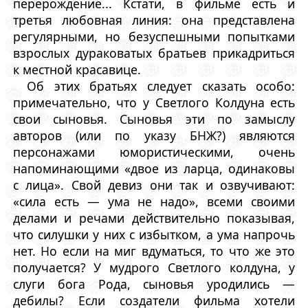
перерождение... Кстати, в фильме есть и
третья любовная линия: она представлена
регулярными, но безуспешными попытками
взрослых дураковатых братьев прикадриться
к местной красавице.
Об этих братьях следует сказать особо:
примечательно, что у Светлого Колдуна есть
свои сыновья. Сыновья эти по замыслу
авторов (или по указу БНЖ?) являются
персонажами юмористическими, очень
напоминающими «двое из ларца, одинаковы
с лица». Свой девиз они так и озвучивают:
«сила есть — ума не надо», всеми своими
делами и речами действительно показывая,
что силушки у них с избытком, а ума напрочь
нет. Но если на миг вдуматься, то что же это
получается? У мудрого Светлого колдуна, у
слуги бога Рода, сыновья уродились —
дебилы? Если создатели фильма хотели