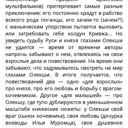
мультфильмов) претерпевает самые разные
приключения: его постоянно крадут в рабство
всякого рода поганцы, его зачем-то (зачем?!)
с маньяческим упорством пытается выловить
или затребовать себе колдун Кривжа... Но
увидеть судьбу Руси и князя глазами Олекши
не удается — время от времени авторы
напрочь забывают о нем, отвлекаясь на свои
взрослые дела и повествования. На время они
забывают, что задумывалось смотреть на мир
глазами Олекши. В итоге получается, что
повествований два — одно «для взрослых»
про князя, про его любовь и борьбу с врагом-
кочевником. Другое «для малышей» — про
Олекшу, где тупо дублируются в уменьшенном
масштабе княжеские сюжеты: у Олекши свой
враг (сынок кочевника), своя любовь (дочурка
воеводы Ильи Муромца), свое душевное