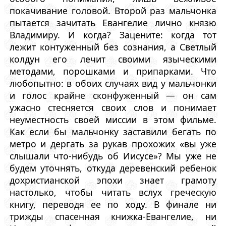
покачивание головой. Второй раз мальчонка
пытается зачитать Евангелие лично князю
Владимиру. И когда? Зацените: когда тот
лежит контуженный без сознания, а Светлый
колдун его лечит своими языческими
методами, порошками и припарками. Что
любопытно: в обоих случаях вид у мальчонки
и голос крайне сконфуженный — он сам
ужасно стесняется своих слов и понимает
неуместность своей миссии в этом фильме.
Как если бы мальчонку заставили бегать по
метро и дергать за рукав прохожих «вы уже
слышали что-нибудь об Иисусе»? Мы уже не
будем уточнять, откуда деревенский ребенок
дохристианской эпохи знает грамоту
настолько, чтобы читать вслух греческую
книгу, переводя ее по ходу. В финале ни
трижды спасенная книжка-Евангелие, ни