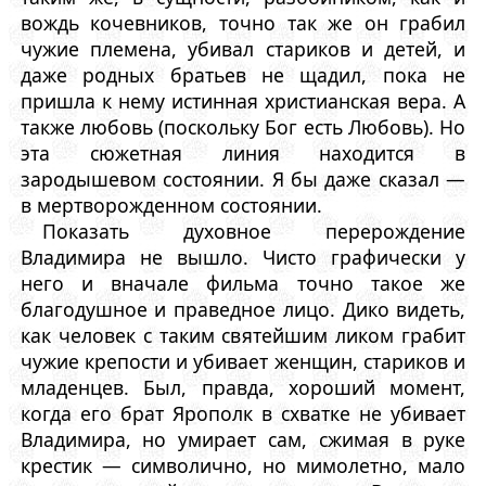
вождь кочевников, точно так же он грабил
чужие племена, убивал стариков и детей, и
даже родных братьев не щадил, пока не
пришла к нему истинная христианская вера. А
также любовь (поскольку Бог есть Любовь). Но
эта сюжетная линия находится в
зародышевом состоянии. Я бы даже сказал —
в мертворожденном состоянии.
Показать духовное перерождение
Владимира не вышло. Чисто графически у
него и вначале фильма точно такое же
благодушное и праведное лицо. Дико видеть,
как человек с таким святейшим ликом грабит
чужие крепости и убивает женщин, стариков и
младенцев. Был, правда, хороший момент,
когда его брат Ярополк в схватке не убивает
Владимира, но умирает сам, сжимая в руке
крестик — символично, но мимолетно, мало