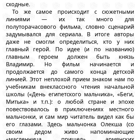
сходные.
То же самое происходит с сюжетными
линиями — их так много для
полуторачасового фильма, словно сценарий
задумывался для сериала. В итоге авторы
даже не смогли определиться, кто у них
главный герой. По идее (и по названию)
главным героем должен быть князь
Владимир. Но фильм начинается и
продолжается до самого конца детской
линией. Этот неплохой прием знаком нам по
учебникам внеклассного чтения начальной
школы («День египетского мальчика», «Беги,
Митька» и т.п.): о любой стране и эпохе
повествовалось в приключениях местного
мальчонки, и сам мир читатель видел как бы
его глазами. Здесь мальчонка Олекша (со
своим дедом живо напоминающие
«масленница пришел» армянских