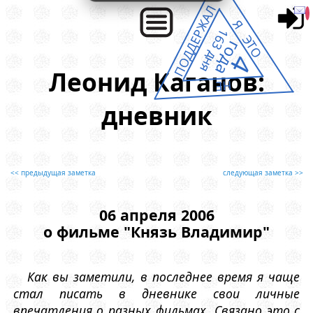
ПОДДЕРЖАЛ
Я ЭТО
163 дня
года
4
Леонид Каганов:
НЕ
дневник
<< предыдущая заметка
следующая заметка >>
06 апреля 2006
о фильме "Князь Владимир"
Как вы заметили, в последнее время я чаще
стал писать в дневнике свои личные
впечатления о разных фильмах. Связано это с