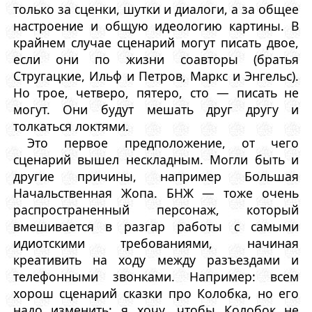
только за сценки, шутки и диалоги, а за общее
настроение и общую идеологию картины. В
крайнем случае сценарий могут писать двое,
если они по жизни соавторы (братья
Стругацкие, Ильф и Петров, Маркс и Энгельс).
Но трое, четверо, пятеро, сто — писать не
могут. Они будут мешать друг другу и
толкаться локтями.
Это первое предположение, от чего
сценарий вышел нескладным. Могли быть и
другие причины, например Большая
Начальственная Жопа. БНЖ — тоже очень
распространенный персонаж, который
вмешивается в разгар работы с самыми
идиотскими требованиями, начиная
креативить на ходу между разъездами и
телефонными звонками. Например: всем
хорош сценарий сказки про Колобка, но его
надо изменить: я хочу, чтобы Колобок не