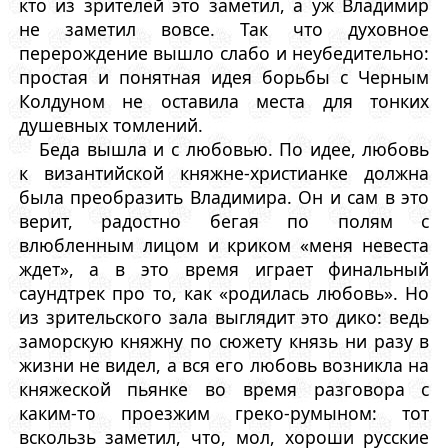
кто из зрителей это заметил, а уж Владимир
не заметил вовсе. Так что духовное
перерождение вышло слабо и неубедительно:
простая и понятная идея борьбы с Черным
Колдуном не оставила места для тонких
душевных томлений.
Беда вышла и с любовью. По идее, любовь
к византийской княжне-христианке должна
была преобразить Владимира. Он и сам в это
верит, радостно бегая по полям с
влюбленным лицом и криком «меня невеста
ждет», а в это время играет финальный
саундтрек про то, как «родилась любовь». Но
из зрительского зала выглядит это дико: ведь
заморскую княжну по сюжету князь ни разу в
жизни не видел, а вся его любовь возникла на
княжеской пьянке во время разговора с
каким-то проезжим греко-румыном: тот
вскользь заметил, что, мол, хороши русские