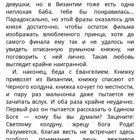
девушки, но в Византии тоже есть одна
неплохая баба, тебе бы понравилась...
Парадоксально, но этой фразы оказалось для
князя достаточно, чтобы остаток фильма
изображать влюбленного принца, хотя до
самого финала ему так и не удалось ни
увидеть описанную румыном княжну, ни
поговорить с ней лично. Такая любовь
выглядит крайне наигранной.
И, наконец, беда с Евангелием. Книжку
привозят из Византии, книжку спасают от
Черного колдуна, книжка кочует по местности,
и пару раз мальчонка даже пытается ее
зачитать вслух. И оба раза крайне неудачно.
Первый раз он пытается рассказать о Едином
Боге — кому бы вы думали? Зацените:
Светлому колдуну, жрецу бога Рода!
Разумеется, благая весть не встречает здесь
особого понимания, лишь вежливое