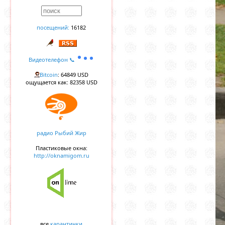
посещений:
16182
Видеотелефон 📞
Bitcoin
: 64849 USD
ощущается как: 82358 USD
радио Рыбий Жир
Пластиковые окна:
http://oknamigom.ru
все
карантинки