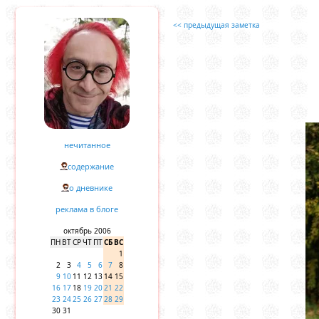
<< предыдущая заметка
нечитанное
содержание
о дневнике
реклама в блоге
октябрь 2006
ПН
ВТ
СР
ЧТ
ПТ
СБ
ВС
1
2
3
4
5
6
7
8
9
10
11
12
13
14
15
16
17
18
19
20
21
22
23
24
25
26
27
28
29
30
31