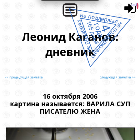
не поддержал
не поддержу
165 дней
не поддерживаю
года
4
Леонид Каганов:
дневник
<< предыдущая заметка
следующая заметка >>
16 октября 2006
картина называется: ВАРИЛА СУП
ПИСАТЕЛЮ ЖЕНА