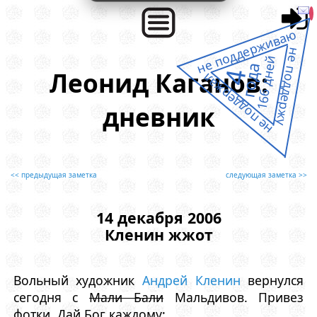
не поддерживаю
не поддержу
166 дней
года
Леонид Каганов:
4
не поддержал
дневник
<< предыдущая заметка
следующая заметка >>
14 декабря 2006
Кленин жжот
Вольный художник
Андрей Кленин
вернулся
сегодня с
Мали Бали
Мальдивов. Привез
фотки. Дай Бог каждому: