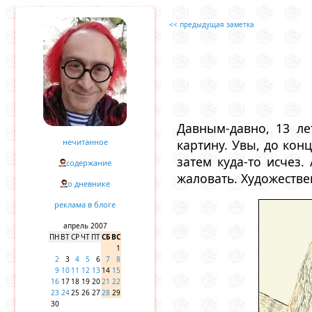
<< предыдущая заметка
Давным-давно, 13 ле
нечитанное
картину. Увы, до конц
затем куда-то исчез
содержание
жаловать. Художеств
о дневнике
реклама в блоге
апрель 2007
ПН
ВТ
СР
ЧТ
ПТ
СБ
ВС
1
2
3
4
5
6
7
8
9
10
11
12
13
14
15
16
17
18
19
20
21
22
23
24
25
26
27
28
29
30