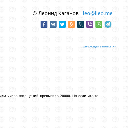
© Леонид Каганов
lleo@lleo.me
следующая заметка >>
или число посещений превысило 20000. Но если что-то