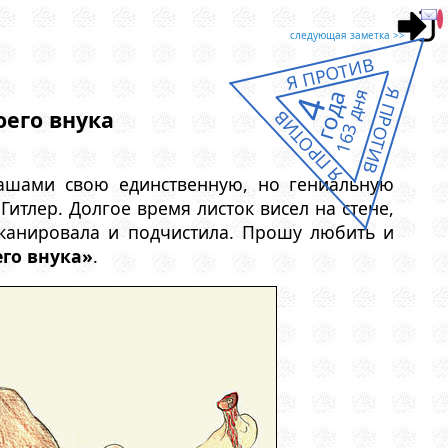
следующая заметка >>
Я ПРОТИВ
Я ПРОТИВ
163 дня
года
4
оего внука
Я ПРОТИВ
дашами свою единственную, но гениальную
Гитлер. Долгое время листок висел на стене,
сканировала и подчистила. Прошу любить и
его внука»
.