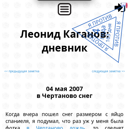
Я ПРОТИВ
Я ПРОТИВ
163 дня
года
Леонид Каганов:
4
Я ПРОТИВ
дневник
<< предыдущая заметка
следующая заметка >>
04 мая 2007
в Чертаново снег
Когда вчера пошел снег размером с яйцо
спаниеля, я подумал, что раз уж у меня была
фотка
в Чертаново дождь
, то следует