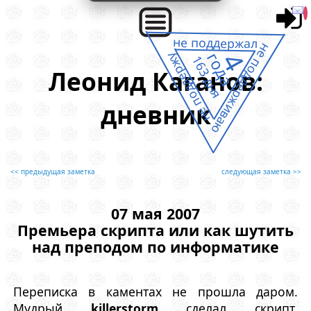
не поддержал
не поддерживаю
4
года
не поддержу
163 дня
Леонид Каганов:
дневник
<< предыдущая заметка
следующая заметка >>
07 мая 2007
Премьера скрипта или как шутить
над преподом по информатике
Переписка в каментах не прошла даром.
Мудрый
killerstorm
сделал скрипт,