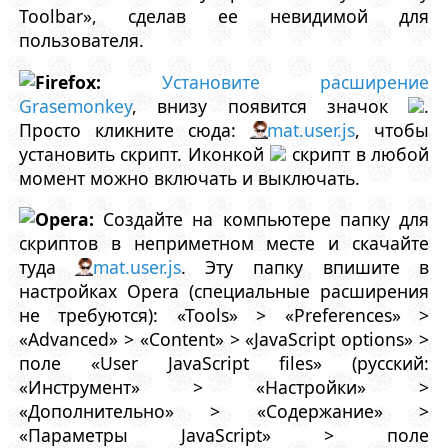
Toolbar», сделав ее невидимой для
пользователя.
Firefox:
Установите расширение
Grasemonkey
, внизу появится значок
.
Просто кликните сюда:
mat.user.js
, чтобы
установить скрипт. Иконкой
скрипт в любой
момент можно включать и выключать.
Opera:
Создайте на компьютере папку для
скриптов в неприметном месте и скачайте
туда
mat.user.js
. Эту папку впишите в
настройках Opera (специальные расширения
не требуются): «Tools» > «Preferences» >
«Advanced» > «Content» > «JavaScript options» >
поле «User JavaScript files» (русский:
«Инструмент» > «Настройки» >
«Дополнительно» > «Содержание» >
«Параметры JavaScript» > поле