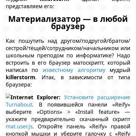
представляем его:
Материализатор — в любой
браузер
Как пошутить над другом/подругой/братом/
сестрой/тёщей/сотрудником/начальником или
школьным преподом по информатике? Надо
встроить в его браузер матоскрипт, который
написал по
известному алгоритму
мудрый
killerstorm
. Итак, в зависимости от типа
браузера:
Internet Explorer:
Установите расширение
Turnabout
. В появившейся панели «Reify»
выберите «Options» > «Install feature» —
укажите предварительно скачанный скрипт
mat.user.js
. Откройте панель «Reify» правой
кнопкой мышки и уберите галочку с «Reify